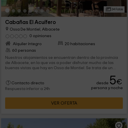
34 Fotos
Cabañas El Acuífero
Ossa De Montiel, Albacete
0 opiniones
Alquiler íntegro
20 habitaciones
60 personas
Nuestros alojamientos se encuentran dentro de la provincia
de Albacete, en la que vas a poder disfrutar mucho de las
buenas vistas que hay en Ossa de Montiel. Se trata de un
conjunto de alojamientos en los que vas a poder descansar
5
sin problema para que te sientas como en casa. Consta de las
€
desde
mejores vistas.
Contacto directo
persona y noche
Respuesta inferior a 24h
VER OFERTA