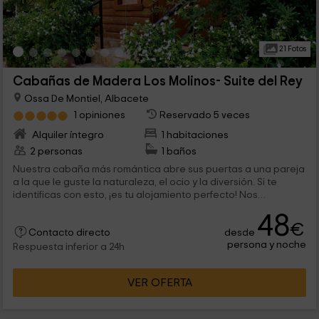
21 Fotos
Cabañas de Madera Los Molinos- Suite del Rey
Ossa De Montiel, Albacete
1 opiniones
Reservado 5 veces
Alquiler íntegro
1 habitaciones
2 personas
1 baños
Nuestra cabaña más romántica abre sus puertas a una pareja
a la que le guste la naturaleza, el ocio y la diversión. Si te
identificas con esto, ¡es tu alojamiento perfecto! Nos
encontramos en Ossa de Montiel, que pertenece a la
48
provincia de Albacete y donde te encantará estar. Además,
€
desde
como es una finca muy grande, tenemos varios espacios que
Contacto directo
persona y noche
se comparten, como son la zona de barbacoa y la de piscina.
Respuesta inferior a 24h
¡Es genial!
VER OFERTA