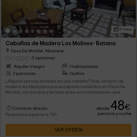
17 Fotos
Cabañas de Madera Los Molinos- Batana
Ossa De Montiel, Albacete
0 opiniones
Alquiler íntegro
1 habitaciones
2 personas
1 baños
¿Alguna vez has dormido en una cabaña? Este corazón de
madera es ideal para una escapada romántica en Ossa De
Montiel, con piscina y terraza entre sus instalaciones que
incluyen jardín. Se puede añadir una tercera personas con
48
una cama supletoria.
€
desde
Contacto directo
persona y noche
Respuesta superior a 72h
VER OFERTA