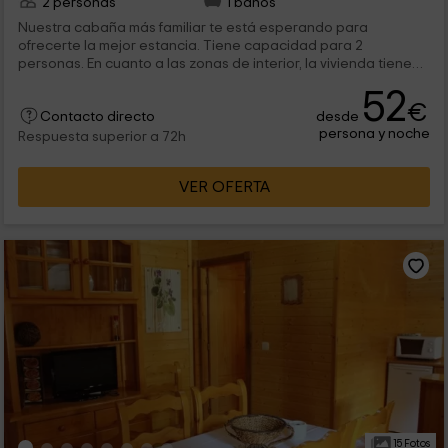
2 personas
1 baños
Nuestra cabaña más familiar te está esperando para
ofrecerte la mejor estancia. Tiene capacidad para 2
personas. En cuanto a las zonas de interior, la vivienda tiene
un salón comedor, la cocina, el cuarto de baño y un dormitorio
52
con cama de matrimonio. Y además, dentro de la finca, se
€
desde
comparten varias zonas como es el casco de la piscina y los
Contacto directo
persona y noche
espacios de barbacoa.
Respuesta superior a 72h
VER OFERTA
15 Fotos