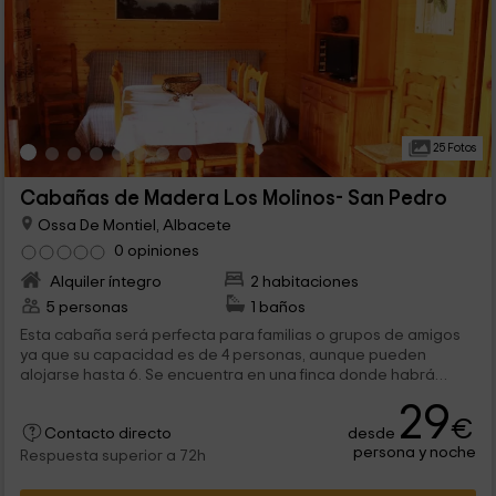
25 Fotos
Cabañas de Madera Los Molinos- San Pedro
Ossa De Montiel, Albacete
0 opiniones
Alquiler íntegro
2 habitaciones
5 personas
1 baños
Esta cabaña será perfecta para familias o grupos de amigos
ya que su capacidad es de 4 personas, aunque pueden
alojarse hasta 6. Se encuentra en una finca donde habrá
piscina y barbacoa para pasarlo genial. Se sitúa en Ossa de
29
Montiel, un pueblo de Albacete que está junto al maravilloso
€
desde
paraje de Las Lagunas de Ruidera.
Contacto directo
persona y noche
Respuesta superior a 72h