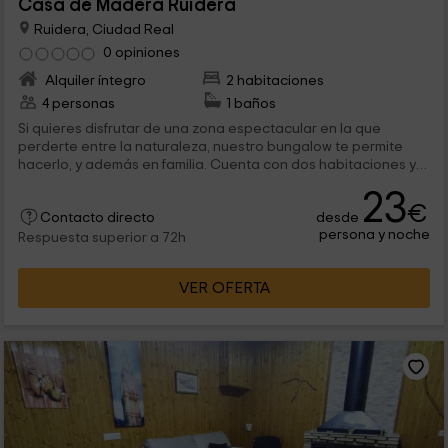
Casa de Madera Ruidera
Ruidera, Ciudad Real
0 opiniones
Alquiler íntegro
2 habitaciones
4 personas
1 baños
Si quieres disfrutar de una zona espectacular en la que
perderte entre la naturaleza, nuestro bungalow te permite
hacerlo, y además en familia. Cuenta con dos habitaciones y
unas vistas de Ruidera que son espectaculares. ¡Te
23
esperamos con las puertas abiertas!
€
desde
Contacto directo
persona y noche
Respuesta superior a 72h
VER OFERTA