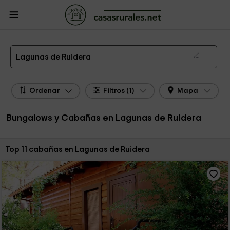
CasasRurales.net
Casas Rurales
Bungalows y Cabañas
Bungalows y
Cabañas Lagunas de Ruidera
Los mejores bungalows y cabañas en Lagunas de Ruidera de 2026
Lagunas de Ruidera
Ordenar
Filtros (1)
Mapa
Bungalows y Cabañas en Lagunas de Ruidera
Ordenar por:
Top 11 cabañas en Lagunas de Ruidera