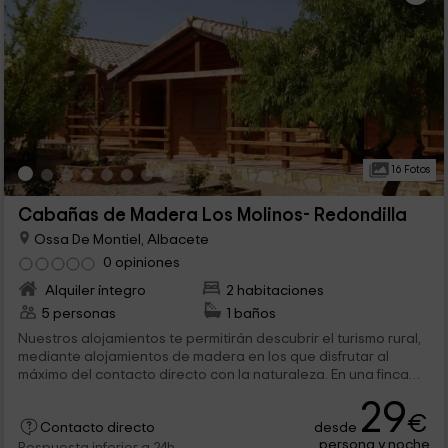
16 Fotos
Cabañas de Madera Los Molinos- Redondilla
Ossa De Montiel, Albacete
0 opiniones
Alquiler íntegro
2 habitaciones
5 personas
1 baños
Nuestros alojamientos te permitirán descubrir el turismo rural,
mediante alojamientos de madera en los que disfrutar al
máximo del contacto directo con la naturaleza. En una finca
dentro de Ossa de Montiel, en Albacete, las zonas de ocio no
29
pueden estar mejor pensadas: piscina, zona para comer y
€
desde
barbacoas son algunos de los privilegios que tendréis. ¡Os
Contacto directo
persona y noche
esperamos en nuestra cabaña de 4 personas!