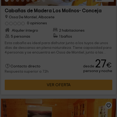
Cabañas de Madera Los Molinos- Conceja
Ossa De Montiel, Albacete
0 opiniones
Alquiler íntegro
2 habitaciones
5 personas
1 baños
Esta cabaña es ideal para disfrutar junto a los tuyos de unos
días de descanso en plena naturaleza. Tiene capacidad para
4 personas y se encuentra en Ossa de Montiel, junto a las
Lagunas de Ruidera. Dispone de todo lo necesario para
27
descansar y podreís disfrutar también de la zona de
€
desde
barbacoa así como de la piscina.
Contacto directo
persona y noche
Respuesta superior a 72h
VER OFERTA