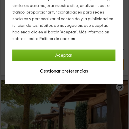
Alquiler íntegro
16 habitaciones
similares para mejorar nuestro sitio, analizar nuestro
38 personas
tráfico, proporcionar funcionalidades para redes
Ponemos a tu disposición un conjunto de alojamientos que te
sociales y personalizar el contenido y la publicidad en
garantizarán la máxima comodidad. Con 8 tipos, no sabrás
función de tus hábitos de navegación, que aceptas
cuál coger de todos y además, en sus interiores el descanso
haciendo clic en el botón 'Aceptar'. Más información
está asegurado. Solo queda saber que además hay espacios
23
sobre nuestra
Política de cookies.
comunes en sus exteriores como los jardines, piscinas o el bar,
€
desde
que pondrán el punto divertido en tus próximas vacaciones.
Contacto directo
persona y noche
Respuesta inferior a 24h
Aceptar
VER OFERTA
Gestionar preferencias