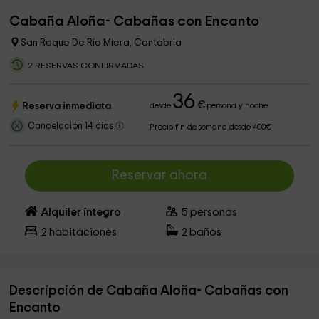
Cabaña Aloña- Cabañas con Encanto
San Roque De Rio Miera, Cantabria
2 RESERVAS CONFIRMADAS
36
€
Reserva inmediata
desde
persona y noche
Cancelación 14 días
Precio fin de semana desde 400€
Reservar ahora
Alquiler íntegro
5
personas
2
habitaciones
2
baños
Descripción de Cabaña Aloña- Cabañas con
Encanto