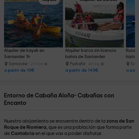
Alquiler de kayak en 
Alquiler barco sin licencia 
Ruta e
Santander 1h
bahía de Santander
biplaz
Santander
Pedreña
San
27.0 km
24.1 km
a partir de 10€
a partir de 140€
a part
Entorno de Cabaña Aloña- Cabañas con
Encanto
Nuestro alojamiento se encuentra dentro de la
zona de San
Roque de Riomiera,
que es una población que forma parte
de
Cantabria
en el que vas a poder disfrutar.