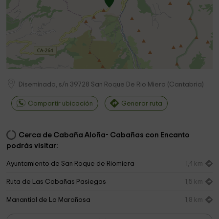
Diseminado, s/n
39728
San Roque De Rio Miera
(
Cantabria
)
Compartir ubicación
Generar ruta
Cerca de Cabaña Aloña- Cabañas con Encanto
podrás visitar:
Ayuntamiento de San Roque de Riomiera
1,4 km
Ruta de Las Cabañas Pasiegas
1,5 km
Manantial de La Marañosa
1,8 km
Ruta de Las Cumbres Pasiegas
1,9 km