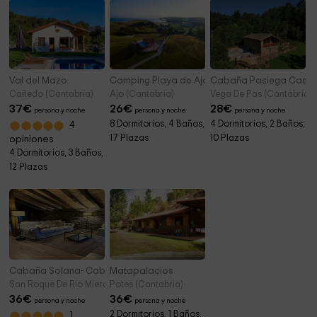
Val del Mazo
Camping Playa de Ajo
Cabaña Pasiega Castro
Cañedo (Cantabria)
Ajo (Cantabria)
Vega De Pas (Cantabria)
37
€
26
€
28
€
persona y noche
persona y noche
persona y noche
8 Dormitorios, 4 Baños,
4 Dormitorios, 2 Baños,
4
17 Plazas
10 Plazas
opiniones
4 Dormitorios, 3 Baños,
12 Plazas
Cabaña Solana- Cabañas con Encanto
Matapalacios
San Roque De Rio Miera (Cantabria)
Potes (Cantabria)
36
€
36
€
persona y noche
persona y noche
2 Dormitorios, 1 Baños,
1