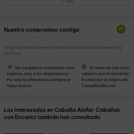
Más
Museo Etnografico Casa del Pasiego
2,2 km
San Roque de Riomiera en Bicicleta de Montaña
2,3 km
Nuestro compromiso contigo
Ayuntamiento de Soba
2,6 km
Ermita del Toral
3,2 km
Te garantizamos la mejor calidad de nuestros alojamientos y
servicios
Montaña Oriental
3,5 km
Museo de Miera
5,3 km
No cargamos comisiones a los 
Al reservar con nosotr
viajeros, sino a los alojamientos. 
cubierto por la Garantía de
Iglesia de Santa María de la Asunción
5,4 km
Por eso te ofrecemos siempre el 
Protección al viajero de 
mejor precio.
CasasRurales.net
Ayuntamiento de Miera
5,4 km
Museo de Las Amas de Cría Pasiegas
5,5 km
Los interesados en Cabaña Aloña- Cabañas
Casa De La Beata
5,5 km
con Encanto también han consultado
Iglesia de San Martin
7,4 km