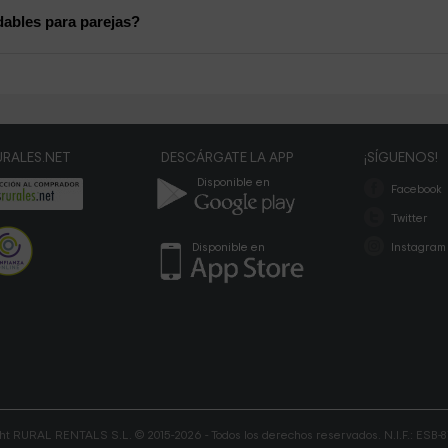
ables para parejas?
RALES.NET
DESCÁRGATE LA APP
¡SÍGUENOS!
Disponible en
Facebook
Twitter
Disponible en
Instagram
ht RURAL RENTALS S.L. © 2015-2026 - Todos los derechos reservados. N.I.F.: ESB-