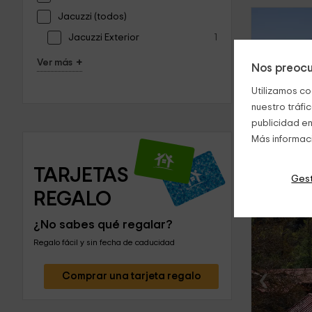
Jacuzzi (todos)
Jacuzzi Exterior
1
+
Ver más
Nos preocu
‹
Utilizamos co
nuestro tráfi
publicidad en
Más informac
TARJETAS 
Gest
REGALO
¿No sabes qué regalar?
Regalo fácil y sin fecha de caducidad
‹
Comprar una tarjeta regalo