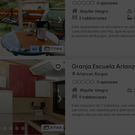
0 opiniones
Alquiler íntegro
›
2 habitaciones
Este alojamiento se encuentra en u
como Barbadillo del Pez, que es una
provincia de Burgos, donde desconectar. Tenemos c
para 4 personas en el interior de e
ofrece zonas exteriores en las que t
17 Fotos
Granja Escuela Arlan
Arlanzon, Burgos
0 opiniones
Alquiler íntegro
›
9 habitaciones
Este conjunto de 7 cabañas, con una
personas, son ideales para disfrutar 
amigos del paraje que se extiende en 
Arlanzón. Se encuentra en la Comar
está a 14 kilómetros de la ciudad. P
20 Fotos
mediante rutas de senderismo o en b
descansas en un alojamiento perfec