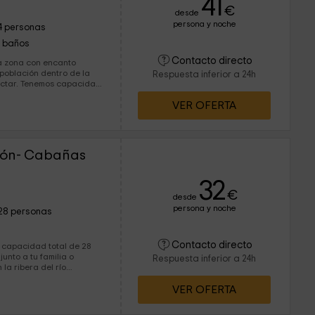
41
€
desde
persona y noche
4 personas
1 baños
Contacto directo
na zona con encanto
 población dentro de la
Respuesta inferior a 24h
apacidad
sta cabaña que además, te
VER OFERTA
enemos un jacuzzi nórdico.
zón- Cabañas
32
€
desde
persona y noche
28 personas
Contacto directo
 capacidad total de 28
junto a tu familia o
Respuesta inferior a 24h
la ribera del río
ca de Alfoz de Burgos y
VER OFERTA
odrás recorrer la zona
icicleta mientras
to.