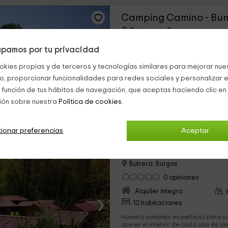
Camping Camino - Bu
Castrojeriz, Burgos
0 opiniones
pamos por tu privacidad
Alquiler íntegro
›
okies propias y de terceros y tecnologías similares para mejorar nuest
6 habitaciones
co, proporcionar funcionalidades para redes sociales y personalizar e
Estos bungalows, realizados comple
 función de tus hábitos de navegación, que aceptas haciendo clic en 
encuentran dentro de un complejo di
rural. El complejo se asienta en un t
ión sobre nuestra
Política de cookies.
construcciones se integran perfectam
huéspedes encontrarán un buen lug
27 Fotos
entrar en contacto con el mundo rura
ionar preferencias
Aceptar
Cabañas Molino de Bu
Butrera, Burgos
0 opiniones
Alquiler íntegro
›
10 habitaciones
Nuestro complejo es perfecto para 
que en el interior de cada una de l