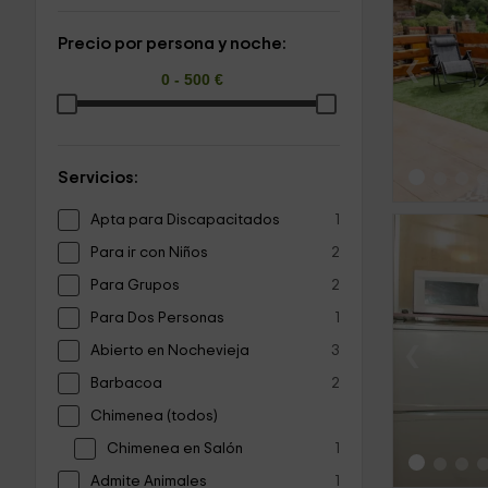
Precio por persona y noche:
‹
Servicios:
Apta para Discapacitados
1
Para ir con Niños
2
Para Grupos
2
Para Dos Personas
1
‹
Abierto en Nochevieja
3
Barbacoa
2
Chimenea (todos)
Chimenea en Salón
1
Admite Animales
1