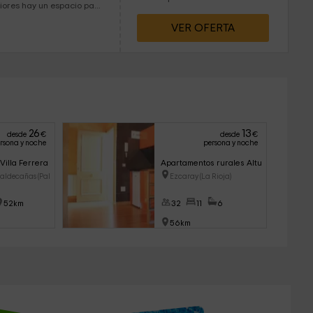
emás, una explanada que
VER OFERTA
ado puro. Sin duda,
is descubrir.
26
13
desde
€
desde
€
rsona y noche
persona y noche
Villa Ferrera
Apartamentos rurales Altuzarra
Valdecañas (Palenc
Ezcaray (La Rioja)
52km
32
11
6
56km