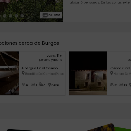
alojar 6 personas. En las zonas exteriores hay un espacio para
el aseo, equipado con duchas y ad
os permitirá descubrir la naturaleza en est
20 Fotos
uno de los mejores paisajes que podé
pciones cerca de Burgos
11
desde
€
persona y noche
pe
Albergue En el Camino
Posada rural 
Boadilla Del Camino (Palencia)
Herrera De 
40
1
6
54km
15
10