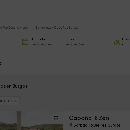
ñas Castilla y León
Bungalows y Cabañas Burgos
Entrada
Salida
Hué
s
as en Burgos
Cabañas
Cabaña IkiZen
Barbadillo Del Pez, Burgos