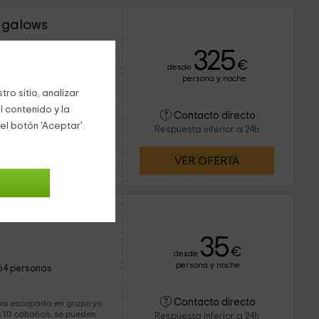
ngalows
325
€
desde
persona y noche
12 personas
ro sitio, analizar
l contenido y la
Contacto directo
tamente en madera, se
el botón 'Aceptar'.
señado para el turismo
Respuesta inferior a 24h
erreno natural donde las
ente, por lo que los
VER OFERTA
ar para descansar y
l.
trera
35
€
desde
persona y noche
64 personas
Contacto directo
una escapada en grupo ya
as 10 cabañas, se pueden
Respuesta inferior a 24h