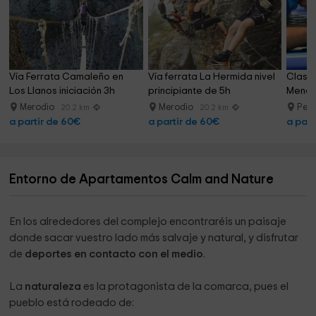
Vía Ferrata Camaleño en 
Vía ferrata La Hermida nivel 
Clase 
Los Llanos iniciación 3h
principiante de 5h
Menor,
Merodio
Merodio
Pes
20.2 km
20.2 km
a partir de 60€
a partir de 60€
a part
Entorno de Apartamentos Calm and Nature
En los alrededores del complejo encontraréis un paisaje
donde sacar vuestro lado más salvaje y natural, y disfrutar
de
deportes en contacto con el medio
.
La
naturaleza
es la protagonista de la comarca, pues el
pueblo está rodeado de: