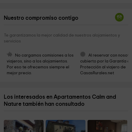
Ermita Rupestre
2,3 km
Nuestro compromiso contigo
Iglesia de Santa María la Real
2,5 km
Misas
2,5 km
Te garantizamos la mejor calidad de nuestros alojamientos y
servicios
Alcornocal de Tolibes . Cruce de sendero circular (
2,6 km
Potes, Valmayor, Porcieda ) Cantabria.
No cargamos comisiones a los 
Al reservar con nosotr
Caseta de Camarines . ( Sendero alcornocal de
2,7 km
viajeros, sino a los alojamientos. 
cubierto por la Garantía de
Tolibes , Porcieda, Potes , Valmayor )
Por eso te ofrecemos siempre el 
Protección al viajero de 
mejor precio.
CasasRurales.net
Iglesia de San Sebastián
3,0 km
Ermita de Santa Eulalia
3,1 km
Los interesados en Apartamentos Calm and
Teleferico Funte De
3,1 km
Nature también han consultado
Casa Parroquial
3,2 km
Iglesia nueva de San Vicente
3,2 km