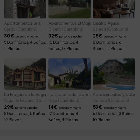
Apartamentos Briz
Apartamentos El Majuelo
Cuatro Aguas
Ojedo (Cantabria)
Cicero (Cantabria)
Ucieda (Cantabria)
30
€
32
€
25
€
persona y noche
persona y noche
persona y noche
5 Dormitorios, 4 Baños,
10 Dormitorios, 4
6 Dormitorios, 6
11 Plazas
Baños, 17 Plazas
Baños, 12 Plazas
La Fragua de la Vega
La Casona del Carmen
Apartamentos y Cabaña
Vega De Liebana (Cantabria)
Noja (Cantabria)
Caloca (Cantabria)
29
€
14
€
59
€
persona y noche
persona y noche
persona y noche
8 Dormitorios, 5 Baños,
12 Dormitorios, 8
6 Dormitorios, 3 Baños,
19 Plazas
Baños, 4 Plazas
10 Plazas