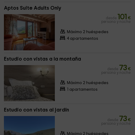
Aptos Suite Adults Only
101
desde
€
persona y noche
Máximo 2 huéspedes
4 apartamentos
Estudio con vistas a la montaña
73
desde
€
persona y noche
Máximo 2 huéspedes
1 apartamentos
Estudio con vistas al jardín
73
desde
€
persona y noche
Máximo 2 huéspedes