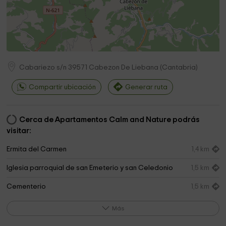
Cabariezo s/n
39571
Cabezon De Liebana
(
Cantabria
)
Compartir ubicación
Generar ruta
Cerca de Apartamentos Calm and Nature podrás
visitar:
Ermita del Carmen
1,4 km
Iglesia parroquial de san Emeterio y san Celedonio
1,5 km
Cementerio
1,5 km
Ermita Vírgen de Valmayor
2,0 km
Más
Ermita de San Tirso
2,3 km