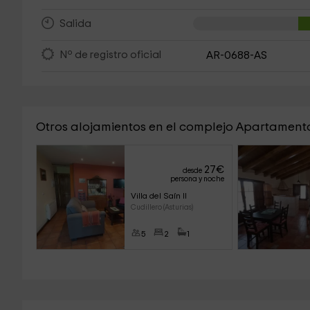
Salida
Nº de registro oficial
AR-0688-AS
Otros alojamientos en el complejo Apartamentos
27
€
desde
persona y noche
Villa del Saín II
Cudillero (Asturias)
5
2
1