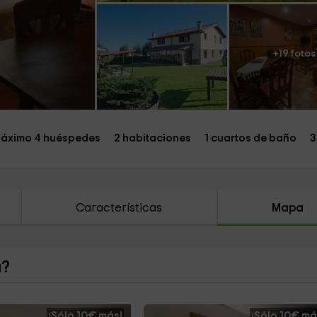
+19 fotos
áximo 4 huéspedes
2 habitaciones
1 cuartos de baño
3
Características
Mapa
a?
¡Sólo 10€ más!
¡Sólo 10€ má