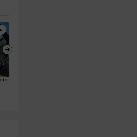
ro
Vuelo en Avioneta
Surf
oto 
Vuelo en avioneta por Lugo de 
Clase grupal de surf en Salin
Llanera 1 hora
de 2 horas
Lugo De Llanera
Salinas (Castrillón)
28.0 km
15.1 km
a partir de 160€
a partir de 35€