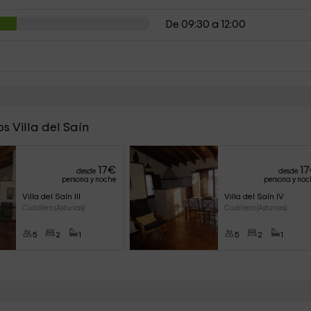
De 09:30 a 12:00
 Villa del Saín
17
€
17
desde
desde
persona y noche
persona y noc
Villa del Saín III
Villa del Saín IV
Cudillero (Asturias)
Cudillero (Asturias)
5
2
1
5
2
1