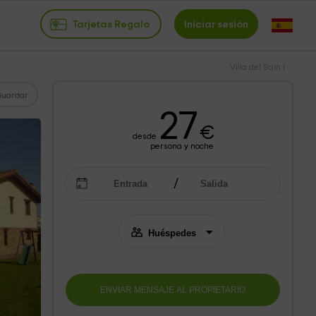
Tarjetas Regalo
Iniciar sesión
Villa del Saín I
Guardar
27
€
desde
persona y noche