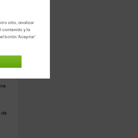
ro sitio, analizar
réis
l contenido y la
el botón 'Aceptar'.
e a
 que
 más
ene
 de