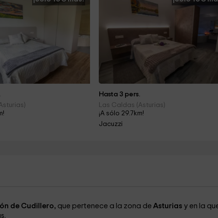
.
Hasta 3 pers.
Asturias)
Las Caldas (Asturias)
m!
¡A sólo 29.7km!
Jacuzzi
ón de Cudillero,
que pertenece a la zona de
Asturias
y en la qu
s.