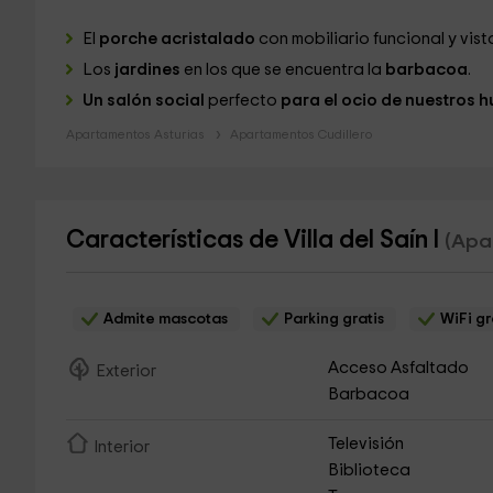
El
porche acristalado
con mobiliario funcional y vist
Los
jardines
en los que se encuentra la
barbacoa
.
Un salón social
perfecto
para el ocio de nuestros 
Apartamentos Asturias
Apartamentos Cudillero
Características de Villa del Saín I
(Apa
Admite mascotas
Parking gratis
WiFi gr
Acceso Asfaltado
Exterior
Barbacoa
Televisión
Interior
Biblioteca