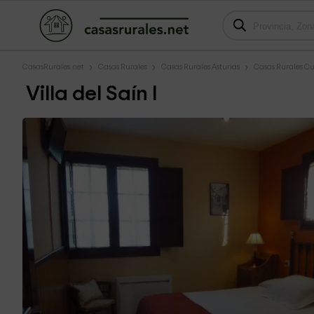
CasasRurales.net
Casas Rurales
Casas Rurales Asturias
Casas Rurales Cu
Villa del Saín I