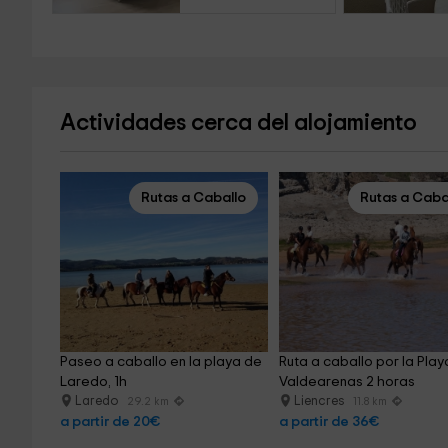
Actividades cerca del alojamiento
Rutas a Caballo
Rutas a Caba
Paseo a caballo en la playa de 
Ruta a caballo por la Play
Laredo, 1h
Valdearenas 2 horas
Laredo
Liencres
29.2 km
11.8 km
a partir de 20€
a partir de 36€