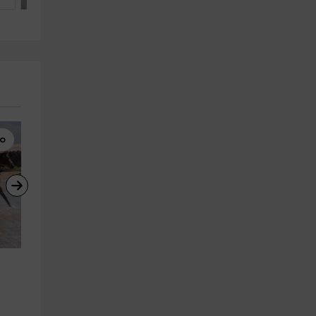
lo
Paddle Surf
Surf
Curso de paddle surf en Somo 
Clase de surf en Playa de Ris,
aguas tranquilas 2h
Noja 1h 30min
Somo
Noja
4.7 km
22.2 km
a partir de 60€
a partir de 35€