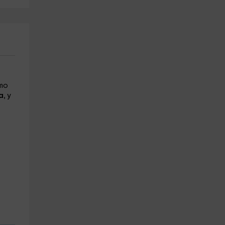
omo
a
, y