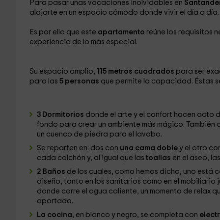
Para pasar unas vacaciones inolvidables en
Santande
alojarte en un espacio cómodo donde vivir el día a día.
Es por ello que este
apartamento
reúne los requisitos 
experiencia de lo más especial.
Su espacio amplio,
115 metros cuadrados
para ser exa
para las
5 personas
que permite la capacidad. Éstas se
3 Dormitorios
donde el arte y el confort hacen acto de
fondo para crear un ambiente más mágico. También 
un cuenco de piedra para el lavabo.
Se reparten en: dos con
una cama doble
y el otro co
cada colchón y, al igual que las
toallas
en el aseo, la
2 Baños
de los cuales, como hemos dicho, uno está c
diseño, tanto en los sanitarios como en el mobiliario j
donde corre el agua caliente, un momento de relax 
aportado.
La cocina
, en blanco y negro, se completa con
elect