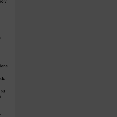
no y
e
tiene
ndo
 su
a
o