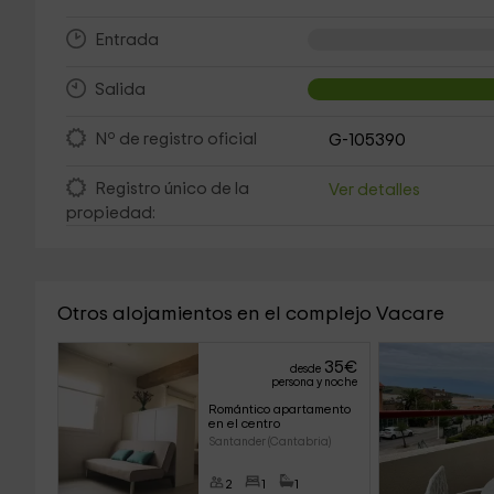
Entrada
Salida
Nº de registro oficial
G-105390
Registro único de la
Ver detalles
propiedad:
Otros alojamientos en el complejo Vacare
35
€
desde
persona y noche
Romántico apartamento 
en el centro
Santander (Cantabria)
2
1
1