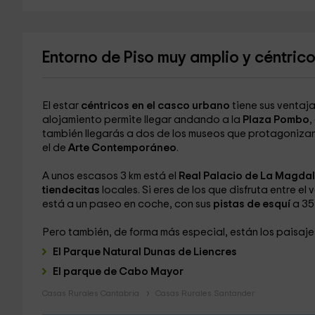
Entorno de Piso muy amplio y céntrico
El estar
céntricos en el casco urbano
tiene sus ventaja
alojamiento permite llegar andando a la
Plaza Pombo
,
también llegarás a dos de los museos que protagonizan
el de
Arte Contemporáneo
.
A unos escasos 3 km está el
Real Palacio de La Magda
tiendecitas
locales. Si eres de los que disfruta entre e
está a un paseo en coche, con sus
pistas de esquí
a 35 
Pero también, de forma más especial, están los paisaje
El Parque Natural Dunas de Liencres
El parque de Cabo Mayor
Casas Rurales Cantabria
Casas Rurales Santander