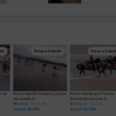
llo
Rutas a Caballo
Rutas a Cabal
a de 
Ruta a caballo bosques y playa 
Ruta a caballo por Parque 
de Laredo 1h
Natural de Liencres 1h
Laredo
Liencres
29.2 km
11.8 km
a partir de 20€
a partir de 20€