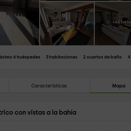
+44 fotos
áximo 6 huéspedes
3 habitaciones
2 cuartos de baño
4
Características
Mapa
rico con vistas a la bahía