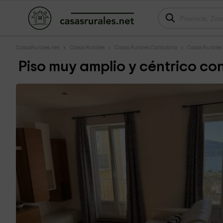
CasasRurales.net
Casas Rurales
Casas Rurales Cantabria
Casas Rurale
Piso muy amplio y céntrico con