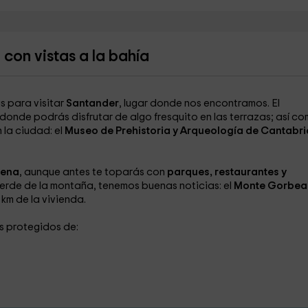
 con vistas a la bahía
s para visitar
Santander
, lugar donde nos encontramos. El
 donde podrás disfrutar de algo fresquito en las terrazas; así c
 la ciudad: el
Museo de Prehistoria y Arqueología de Cantabri
lena
, aunque antes te toparás con
parques, restaurantes y
l verde de la montaña, tenemos buenas noticias: el
Monte Gorbea
km de la vivienda.
s protegidos de: