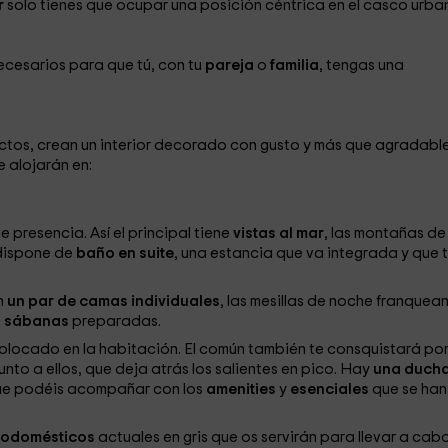
r
solo tienes que ocupar una posición céntrica en el casco urba
necesarios para que tú, con tu
pareja
o
familia
, tengas una
ctos, crean un interior decorado con gusto y más que agradabl
 alojarán en:
 presencia. Así el principal tiene
vistas al mar
, las montañas de
dispone de
baño en suite
, una estancia que va integrada y que 
n
un par de camas individuales
, las mesillas de noche franquea
s
sábanas
preparadas.
olocado en la habitación. El común también te consquistará por
unto a ellos, que deja atrás los salientes en pico. Hay
una duch
que podéis acompañar con los
amenities
y
esenciales
que se han
rodomésticos
actuales en gris que os servirán para llevar a cab