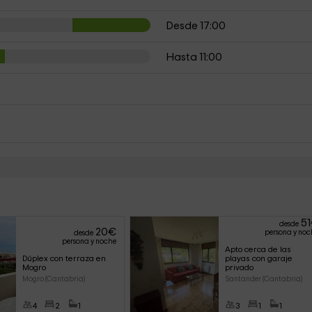
Desde 17:00
Hasta 11:00
51
desde
20
€
persona y noc
desde
persona y noche
Apto cerca de las 
Dúplex con terraza en 
playas con garaje 
Mogro
privado
Mogro (Cantabria)
Santander (Cantabria)
4
2
1
3
1
1