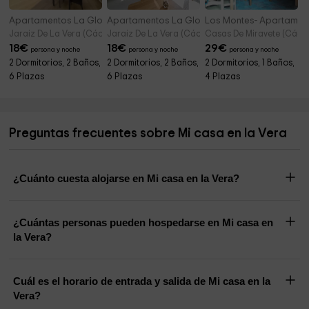
Apartamentos La Gloria de Yuste III
Apartamentos La Gloria de Yuste IV
Los Montes- Apartament
Jaraiz De La Vera (Cáceres)
Jaraiz De La Vera (Cáceres)
Casas De Miravete (Cáce
18
€
18
€
29
€
persona y noche
persona y noche
persona y noche
2 Dormitorios, 2 Baños,
2 Dormitorios, 2 Baños,
2 Dormitorios, 1 Baños,
6 Plazas
6 Plazas
4 Plazas
Preguntas frecuentes sobre Mi casa en la Vera
¿Cuánto cuesta alojarse en Mi casa en la Vera?
¿Cuántas personas pueden hospedarse en Mi casa en
la Vera?
Cuál es el horario de entrada y salida de Mi casa en la
Vera?