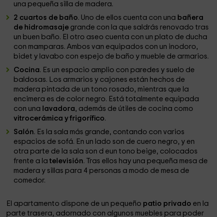
una pequeña silla de madera.
2 cuartos de baño
. Uno de ellos cuenta con una
bañera
de hidromasaje
grande con la que saldrás renovado tras
un buen baño. El otro aseo cuenta con un plato de ducha
con mamparas. Ambos van equipados con un inodoro,
bidet y lavabo con espejo de baño y mueble de armarios.
Cocina
. Es un espacio amplio con paredes y suelo de
baldosas. Los armarios y cajones están hechos de
madera pintada de un tono rosado, mientras que la
encimera es de color negro. Está totalmente equipada
con una
lavadora
, además de útiles de cocina como
vitrocerámica y frigorífico
.
Salón
. Es la sala más grande, contando con varios
espacios de sofá. En un lado son de cuero negro, y en
otra parte de la sala son d eun tono beige, colocados
frente a la
televisión
. Tras ellos hay una pequeña mesa de
madera y sillas para 4 personas a modo de mesa de
comedor.
El apartamento dispone de un pequeño
patio privado
en la
parte trasera, adornado con algunos muebles para poder