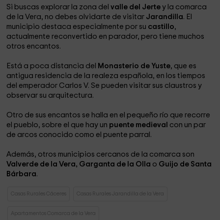
Si buscas explorar la zona del
valle del Jerte
y la comarca
de la Vera, no debes olvidarte de visitar
Jarandilla
. El
municipio destaca especialmente por su
castillo
,
actualmente reconvertido en parador, pero tiene muchos
otros encantos.
Está a poca distancia del
Monasterio de Yuste
, que es
antigua residencia de la realeza española, en los tiempos
del emperador Carlos V. Se pueden visitar sus claustros y
observar su arquitectura.
Otro de sus encantos se halla en el pequeño río que recorre
el pueblo, sobre el que hay un
puente medieval
con un par
de arcos conocido como el puente parral.
Además, otros municipios cercanos de la comarca son
Valverde de la Vera, Garganta de la Olla
o
Guijo de Santa
Bárbara
.
Casas Rurales Cáceres
Casas Rurales Jarandilla de la Vera
Apartamentos Comarca de la Vera