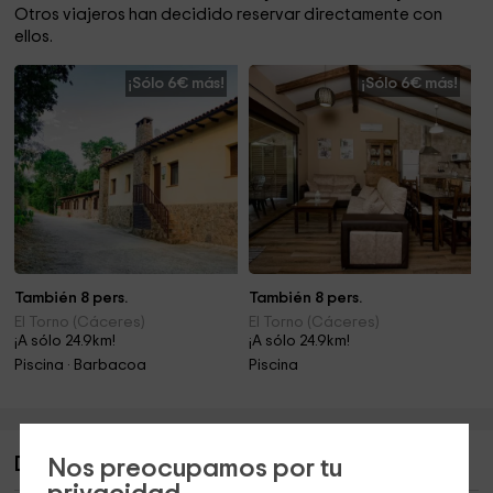
Otros viajeros han decidido reservar directamente con
ellos.
¡Sólo 6€ más!
¡Sólo 6€ más!
También 8 pers.
También 8 pers.
El Torno (Cáceres)
El Torno (Cáceres)
¡A sólo 24.9km!
¡A sólo 24.9km!
Piscina · Barbacoa
Piscina
Descripción de Mi casa en la Vera
Nos preocupamos por tu