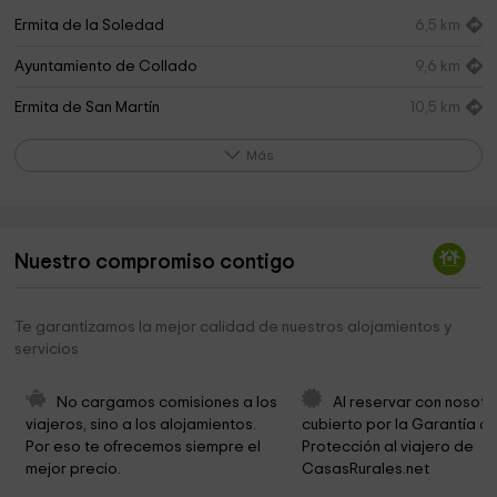
Ermita de la Soledad
6,5 km
Ayuntamiento de Collado
9,6 km
Ermita de San Martín
10,5 km
Ermita de San Sebastián
10,5 km
Más
Parque de los Bolos
10,9 km
Tanatorio
11,1 km
Nuestro compromiso contigo
Ermita de la Virgen del Salobrar
11,1 km
Parque del Salobrar
11,1 km
Te garantizamos la mejor calidad de nuestros alojamientos y
servicios
Paprika Museum Jaraiz de la Vera
11,3 km
City Hall Jaraiz de la Vera
11,4 km
No cargamos comisiones a los 
Al reservar con nosotr
viajeros, sino a los alojamientos. 
cubierto por la Garantía de
Iglesia de San Miguel Arcángel
11,5 km
Por eso te ofrecemos siempre el 
Protección al viajero de 
mejor precio.
CasasRurales.net
Parroquia de Santa María
11,5 km