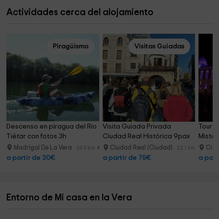
Actividades cerca del alojamiento
Piragüismo
Visitas Guiadas
Descenso en piragua del Río 
Visita Guiada Privada 
Tour g
Tiétar con fotos 3h
Ciudad Real Histórica 9pax
Mister
Madrigal De La Vera
Ciudad Real (Ciudad)
Ciud
24.3 km
22.1 km
a partir de 30€
a partir de 75€
a part
Entorno de Mi casa en la Vera