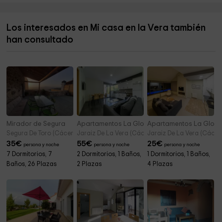
Parque de San Miguel
11,7 km
Los interesados en Mi casa en la Vera también
Ayuntamiento de Talaveruela de la Vera
11,7 km
han consultado
Presa del Embalse de las Machucas
12,1 km
Mirador de Segura
Apartamentos La Gloria de Yuste I
Apartamentos La Gloria 
Segura De Toro (Cáceres)
Jaraiz De La Vera (Cáceres)
Jaraiz De La Vera (Cácer
35
€
55
€
25
€
persona y noche
persona y noche
persona y noche
7 Dormitorios, 7
2 Dormitorios, 1 Baños,
1 Dormitorios, 1 Baños,
Baños, 26 Plazas
2 Plazas
4 Plazas