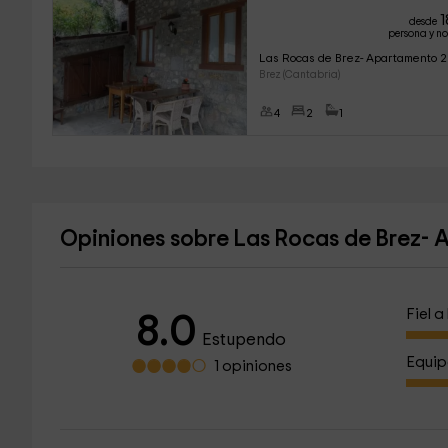
1
desde
persona y n
Las Rocas de Brez- Apartamento 2
Brez (Cantabria)
4
2
1
Opiniones sobre Las Rocas de Brez- 
Fiel 
8.0
Estupendo
Equip
1 opiniones