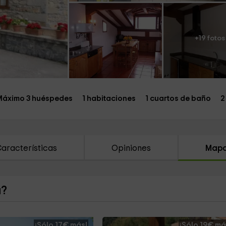
+19 fotos
Máximo 3 huéspedes
1 habitaciones
1 cuartos de baño
2
aracterísticas
Opiniones
Map
a?
¡Sólo 17€ más!
¡Sólo 19€ má