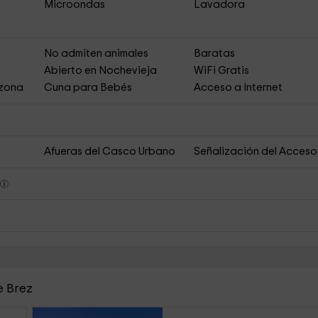
Microondas
Lavadora
s
No admiten animales
Baratas
Abierto en Nochevieja
WiFi Gratis
 zona
Cuna para Bebés
Acceso a Internet
Afueras del Casco Urbano
Señalización del Acceso
s
e Brez