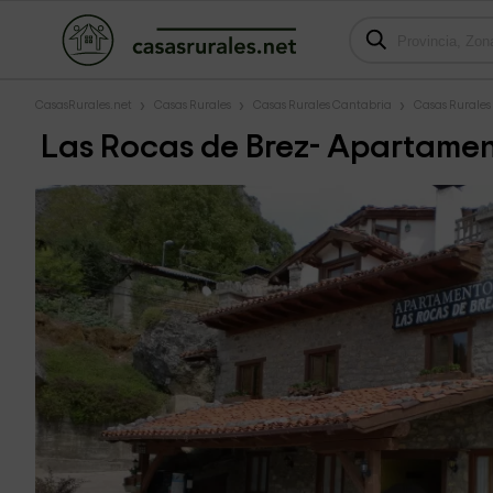
CasasRurales.net
Casas Rurales
Casas Rurales Cantabria
Casas Rurales
Las Rocas de Brez- Apartamen