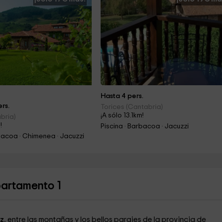
Hasta 4 pers.
rs.
Torices (Cantabria)
¡A sólo 13.1km!
bria)
!
Piscina · Barbacoa · Jacuzzi
rbacoa · Chimenea · Jacuzzi
partamento 1
z
, entre las montañas y los bellos parajes de la provincia de