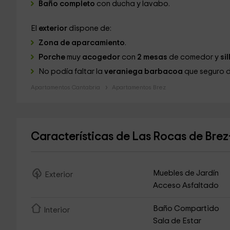
Baño completo
con ducha y lavabo.
El
exterior
dispone de:
Zona de aparcamiento
.
Porche
muy
acogedor
con
2 mesas
de comedor y
si
No podía faltar la
veraniega barbacoa
que seguro d
Apartamentos Cantabria
Apartamentos Brez
Características de Las Rocas de Bre
Muebles de Jardín
Exterior
Acceso Asfaltado
Baño Compartido
Interior
Sala de Estar