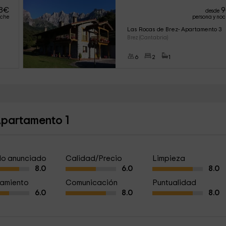
8
€
9
desde
oche
persona y no
Las Rocas de Brez- Apartamento 3
Brez (Cantabria)
6
2
1
Apartamento 1
a lo anunciado
Calidad/Precio
Limpieza
8.0
6.0
8.0
amiento
Comunicación
Puntualidad
6.0
8.0
8.0