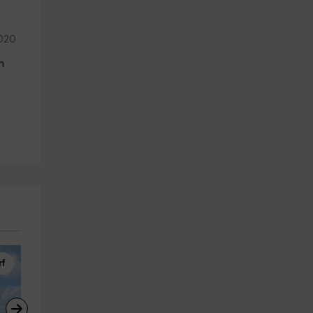
020
n
rf
Vía Ferrata
Tiro con Arco