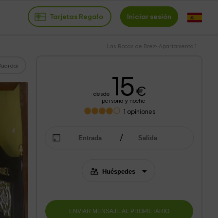
Tarjetas Regalo
Iniciar sesión
Las Rocas de Brez- Apartamento 1
Guardar
15
€
desde
persona y noche
1
opiniones