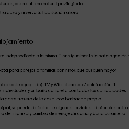
urias, en un entorno natural privilegiado.
tra casa y reserva tu habitación ahora
alojamiento
pero independiente a la misma. Tiene igualmente la catalogación 
fecta para parejas ó familias con niños que busquen mayor
talmente equipada), TV y Wifi, chimenea / calefacción, 1
as individuales y un baño completo con todas las comodidades.
 la parte trasera de la casa, con barbacoa propia.
cipal, se puede disfrutar de algunos servicios adicionales en la
uno o de limpieza y cambio de menaje de cama y baño durante la