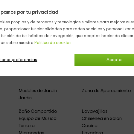
o, con
mobiliario
.
pamos por tu privacidad
mplio
jardín de 3.500 metros cuadrados
, equipado con
barba
okies propias y de terceros y tecnologías similares para mejorar nuest
co, proporcionar funcionalidades para redes sociales y personalizar e
 función de tus hábitos de navegación, que aceptas haciendo clic en 
ión sobre nuestra
Política de cookies.
ionar preferencias
Aceptar
ozal
(Apartamentos Rurales)
Muebles de Jardín
Zona de Aparcamiento
Jardín
Baño Compartido
Lavavajillas
Equipo de Música
Chimenea en Salón
Terraza
Cocina
Microondas
Lavadora