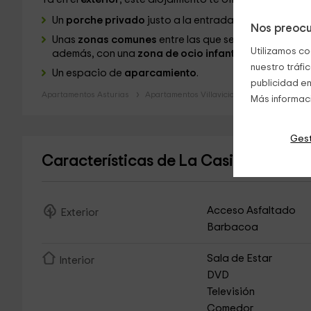
Un
porche privado
justo a la entrada del alojamient
Nos preocu
Unas
zonas comunes
entre las que se encuentra el a
Utilizamos co
además, con una
zona de ocio infantil.
nuestro tráfi
Un espacio de
aparcamiento
.
publicidad en
Apartamentos Asturias
Apartamentos Villaviciosa
Más informac
Gest
Características de La Casita de la N
Acceso Asfaltado
Exterior
Barbacoa
Sala de Estar
Interior
DVD
Televisión
Comedor