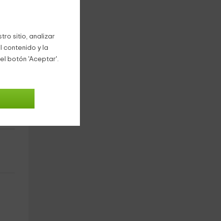
coa
y
ro sitio, analizar
l contenido y la
el botón 'Aceptar'.