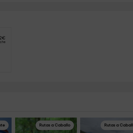
2
€
oche
nte
Rutas a Caballo
Rutas a Cabal