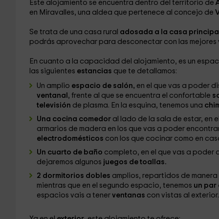
Este alojamiento se encuentra dentro del territorio de
en Miravalles, una aldea que pertenece al concejo de
V
Se trata de una casa rural
adosada a la casa principa
podrás aprovechar para desconectar con las mejores vi
En cuanto a la capacidad del alojamiento, es un espa
las siguientes
estancias
que te detallamos:
Un amplio
espacio de salón,
en el que vas a poder di
ventanal
, frente al que se encuentra el confortable
s
televisión
de plasma. En la esquina, tenemos una
chi
Una cocina comedor
al lado de la sala de estar, en
armarios de madera en los que vas a poder encontrar
electrodomésticos
con los que cocinar como en cas
Un cuarto de baño
completo, en el que vas a poder d
dejaremos algunos
juegos de toallas.
2 dormitorios dobles
amplios, repartidos de manera 
mientras que en el segundo espacio, tenemos
un par
espacios vais a tener
ventanas
con vistas al exterior.
Ya en el
exterior
, este alojamiento te ofrece: