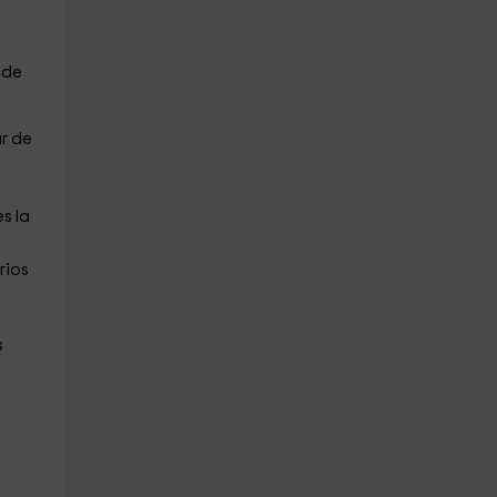
nde
r de
s la
rios
s