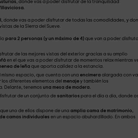
Asturias
, donde vas a poder disfrutar de la tranquilidad
illaviciosa
.
l,
donde vas a poder disfrutar de todas las comodidades, y do
stas de la Sierra del Sueve.
cio
para 2 personas (y un máximo de 4)
que van a poder disfruta
sfrutar de las mejores vistas del exterior gracias a su amplio
ofá
en el que vas a poder disfrutar de momentos relax mientras ve
menea de leña
que aporta calidez a la estancia.
 el mismo espacio, que cuenta con una
encimera
alargada con va
 los diferentes elementos del
menaje
y también los
a. Delante, tenemos
una mesa de madera.
isfrutar de un conjunto de
sanitarios
para el día a día, donde o
que uno de ellos dispone de una
amplia cama de matrimonio,
 de camas individuales
en un espacio abuhardillado. En ambos