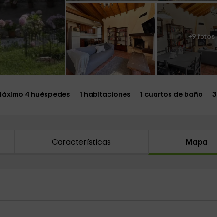
+9 fotos
áximo 4 huéspedes
1 habitaciones
1 cuartos de baño
3
Características
Mapa