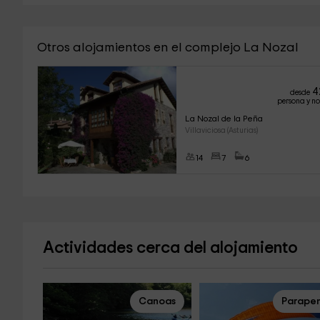
Otros alojamientos en el complejo La Nozal
4
desde
persona y n
La Nozal de la Peña
Villaviciosa (Asturias)
14
7
6
Actividades cerca del alojamiento
Canoas
Parape