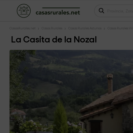
CasasRurales.net
Casas Rurales
Casas Rurales Asturias
Casas Rurales Vil
La Casita de la Nozal