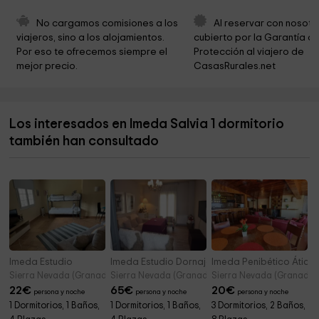
Collado de algualcil
7,7 km
No cargamos comisiones a los 
Al reservar con nosotr
viajeros, sino a los alojamientos. 
cubierto por la Garantía de
the drover | Sierra Nevada | donkeys and mountains
7,8 km
Por eso te ofrecemos siempre el 
Protección al viajero de 
mejor precio.
CasasRurales.net
Ayuntamiento de Güéjar Sierra
8,0 km
Cerro de LA CIMA. 18191. CANALES. Granada.
8,0 km
Los interesados en Imeda Salvia 1 dormitorio
Parroquia Nuestra Señora Del Rosario
8,0 km
también han consultado
Y Nacional De Sierra Nevada Natural Park
8,0 km
Imeda Estudio
Imeda Estudio Dornajo
Imeda Penibético Ático 
Sierra Nevada (Granada)
Sierra Nevada (Granada)
Sierra Nevada (Granada)
22
€
65
€
20
€
persona y noche
persona y noche
persona y noche
1 Dormitorios, 1 Baños,
1 Dormitorios, 1 Baños,
3 Dormitorios, 2 Baños,