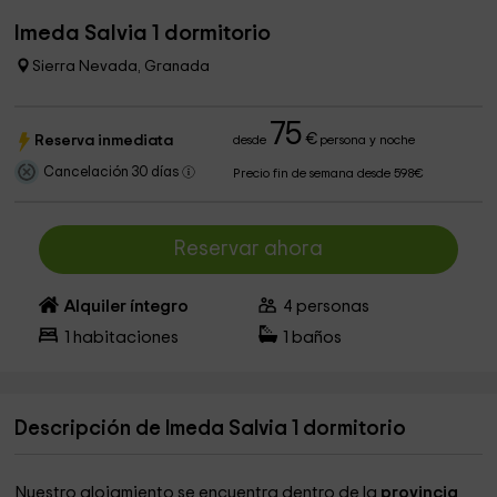
Imeda Salvia 1 dormitorio
Sierra Nevada, Granada
75
€
Reserva inmediata
desde
persona y noche
Cancelación 30 días
Precio fin de semana desde 598€
Reservar ahora
Alquiler íntegro
4
personas
1
habitaciones
1
baños
Descripción de Imeda Salvia 1 dormitorio
Nuestro alojamiento se encuentra dentro de la
provincia