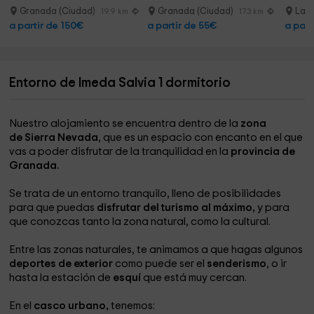
Granada (Ciudad)
Granada (Ciudad)
La Z
19.9 km
17.3 km
a partir de 150€
a partir de 55€
a part
Entorno de Imeda Salvia 1 dormitorio
Nuestro alojamiento se encuentra dentro de la
zona
de Sierra Nevada
, que es un espacio con encanto en el que
vas a poder disfrutar de la tranquilidad en la
provincia de
Granada.
Se trata de un entorno tranquilo, lleno de posibilidades
para que puedas
disfrutar del turismo al máximo,
y para
que conozcas tanto la zona natural, como la cultural.
Entre las zonas naturales, te animamos a que hagas algunos
deportes de exterior
como puede ser el
senderismo
, o ir
hasta la estación de
esquí
que está muy cercan.
En el
casco urbano,
tenemos: