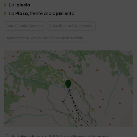
La
iglesia
.
La
Plaza
, frente al alojamiento.
Casas Rurales Granada
Casas Rurales Sierra Nevada
Apartamentos Parque Nacional de Sierra Nevada
Andalucía Plaza, 6
18196
Sierra Nevada
(
Granada
)