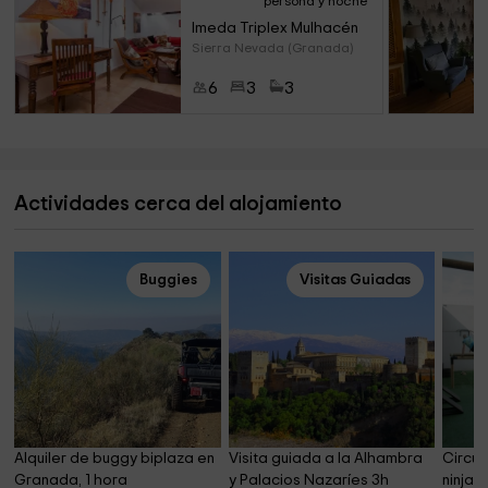
persona y noche
Imeda Triplex Mulhacén
Sierra Nevada (Granada)
6
3
3
Actividades cerca del alojamiento
Buggies
Visitas Guiadas
Alquiler de buggy biplaza en 
Visita guiada a la Alhambra 
Circui
Granada, 1 hora
y Palacios Nazaríes 3h
ninja L