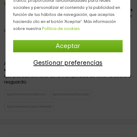
tráfico, proporcionar funcionalidades para redes
El cuarto de baño
es completo y dispone de una
bañera
sociales y personalizar el contenido y la publicidad en
con su mampara,
y para la que os dejamos
varios juegos
función de tus hábitos de navegación, que aceptas
de toallas,
de manera que no os tenéis que preocupar de
haciendo clic en el botón 'Aceptar'. Más información
nada.
sobre nuestra
Política de cookies.
Un dormitorio doble amplio
, equipado con
un par de
camas individuales
, perfectamente vestidas con
sábanas y mantas
de sobra, así como con algunas
Aceptar
ventanas
con las mejores vistas.
Gestionar preferencias
Además, nuestro alojamiento se encuentra
dentro de un
edificio
en el que tendrás
tu propia plaza de garaje,
para
que puedas disfrutar de la tranquilidad de tener tu coche a
resguardo.
Apartamentos Andalucía
Apartamentos Granada
Apartamentos Sierra Nevada