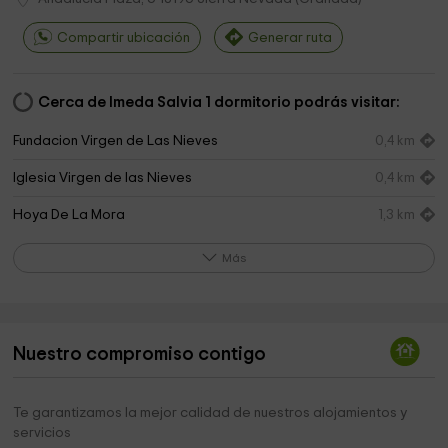
Compartir ubicación
Generar ruta
Cerca de Imeda Salvia 1 dormitorio podrás visitar:
Fundacion Virgen de Las Nieves
0,4 km
Iglesia Virgen de las Nieves
0,4 km
Hoya De La Mora
1,3 km
Fuente alta
1,4 km
Más
Centro Etnográfico - Museo Fuente Alta
1,4 km
Hoya de Pedraza Botanical Garden
3,6 km
Nuestro compromiso contigo
Sierra nevada
4,7 km
VEREDA DE LA ESTRELLA
5,2 km
Te garantizamos la mejor calidad de nuestros alojamientos y
servicios
Cerro de La Cima
7,3 km