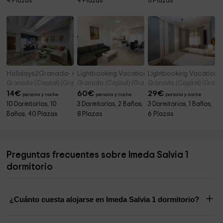
4 Plazas
4 Plazas
8 Plazas
Holidays2Granada- Aptos en Calle Piedra Santa
Lightbooking Vacation Rentals- Apto Granada
Lightbooking Vacation 
Granada (Capital) (Granada)
Granada (Capital) (Granada)
Granada (Capital) (Grana
14
€
60
€
29
€
persona y noche
persona y noche
persona y noche
10 Dormitorios, 10
3 Dormitorios, 2 Baños,
3 Dormitorios, 1 Baños,
Baños, 40 Plazas
8 Plazas
6 Plazas
Preguntas frecuentes sobre Imeda Salvia 1
dormitorio
¿Cuánto cuesta alojarse en Imeda Salvia 1 dormitorio?