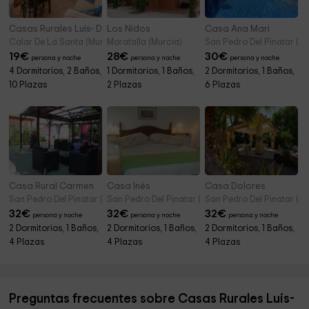
Casas Rurales Luis- Dúplex La Pista
Los Nidos
Casa Ana Mari
Calar De La Santa (Murcia)
Moratalla (Murcia)
San Pedro Del Pinatar (Mu
19
€
28
€
30
€
persona y noche
persona y noche
persona y noche
4 Dormitorios, 2 Baños,
1 Dormitorios, 1 Baños,
2 Dormitorios, 1 Baños,
10 Plazas
2 Plazas
6 Plazas
Casa Rural Carmen
Casa Inés
Casa Dolores
San Pedro Del Pinatar (Murcia)
San Pedro Del Pinatar (Murcia)
San Pedro Del Pinatar (Mu
32
€
32
€
32
€
persona y noche
persona y noche
persona y noche
2 Dormitorios, 1 Baños,
2 Dormitorios, 1 Baños,
2 Dormitorios, 1 Baños,
4 Plazas
4 Plazas
4 Plazas
Preguntas frecuentes sobre Casas Rurales Luis-