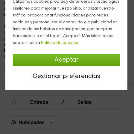
Utilizamos cookies propias y de terceros y tecnologías
decoración, dan una sensación de gran amplitud,
contando con
un cuarto de baño completamente
similares para mejorar nuestro sitio, analizar nuestro
equipado
y
con plato de ducha
.
tráfico, proporcionar funcionalidades para redes
sociales y personalizar el contenido y la publicidad en
Podemos disfrutar también de las
zonas comunes
con las
función de tus hábitos de navegación, que aceptas
que cuenta el complejo, que son una
piscina
increíble y
haciendo clic en el botón 'Aceptar'. Más información
grande, para poder refrescarnos en los días más calurosos
sobre nuestra
Política de cookies.
e incluso esperar mientras se hace la comida en la
barbacoa
que tenemos en jardín y de la podréis disfrutar
desde la
mesa exterior de la vivienda a modo de terraza.
Aceptar
Apartamentos Murcia
Apartamentos Calar De La Santa
Gestionar preferencias