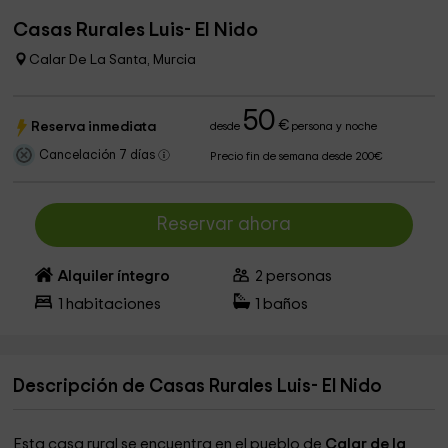
Casas Rurales Luis- El Nido
Calar De La Santa, Murcia
50
€
Reserva inmediata
desde
persona y noche
Cancelación 7 días
Precio fin de semana desde 200€
Reservar ahora
Alquiler íntegro
2
personas
1
habitaciones
1
baños
Descripción de Casas Rurales Luis- El Nido
Esta casa rural se encuentra en el pueblo de
Calar de la