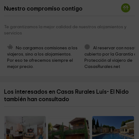
Cementerio Fuente de la Sabina
7,1 km
Nuestro compromiso contigo
Sabinas De Priego
16,4 km
Ermita de San Javier
18,2 km
Te garantizamos la mejor calidad de nuestros alojamientos y
servicios
Cristo De Archivel
18,3 km
La Muralla
18,7 km
No cargamos comisiones a los 
Al reservar con nosotr
viajeros, sino a los alojamientos. 
cubierto por la Garantía de
Parroquia Santa Bárbara
19,1 km
Por eso te ofrecemos siempre el 
Protección al viajero de 
mejor precio.
CasasRurales.net
Museo de la Vera Cruz
19,3 km
Los interesados en Casas Rurales Luis- El Nido
también han consultado