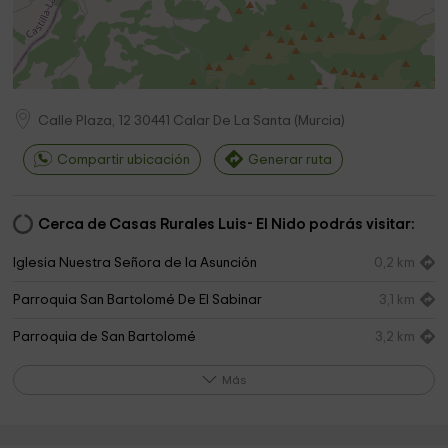
Calle Plaza, 12
30441
Calar De La Santa
(
Murcia
)
Compartir ubicación
Generar ruta
Cerca de Casas Rurales Luis- El Nido podrás visitar:
Iglesia Nuestra Señora de la Asunción
0,2 km
Parroquia San Bartolomé De El Sabinar
3,1 km
Parroquia de San Bartolomé
3,2 km
El Sabinar. Misa Del Gallo
3,2 km
Más
Iglesia de la Fuente de la Sabina
6,6 km