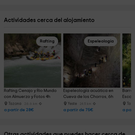
Actividades cerca del alojamiento
Rafting
Espeleología
Rafting Cenajo y Rio Mundo 
Espeleología acuática en 
Barran
con Almuerzo y Fotos 4h
Cueva de los Chorros, 6h
Escale
Tazona
Yeste
Taz
26.6 km
24.5 km
a partir de 28€
a partir de 75€
a part
Otras actividades que puedes hacer cerca de