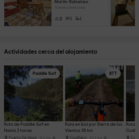
Martín- Balseireo
Trevias (Asturias)
3
1
1
Actividades cerca del alojamiento
Paddle Surf
BTT
Ruta de Paddle Surf en 
Ruta en bici por Sierra de los 
Ruta e
Navia 2 horas
Vientos 35 km
Cudill
Puerto De Vega
Cudillero
Cudi
18.2 km
20.9 km