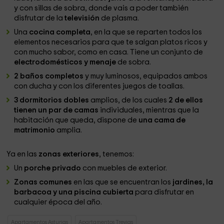
y con sillas de sobra, donde vais a poder también
disfrutar de la
televisión
de plasma.
Una
cocina completa
, en la que se reparten todos los
elementos necesarios para que te salgan platos ricos y
con mucho sabor, como en casa. Tiene un conjunto de
electrodomésticos y menaje
de sobra.
2 baños completos
y muy luminosos, equipados ambos
con ducha y con los diferentes juegos de toallas.
3 dormitorios dobles
amplios, de los cuales
2 de ellos
tienen un par de camas
individuales, mientras que la
habitación que queda, dispone de
una cama de
matrimonio
amplia.
Ya en las
zonas exteriores
, tenemos:
Un
porche privado
con muebles de exterior.
Zonas comunes
en las que se encuentran los
jardines, la
barbacoa y una piscina cubierta
para disfrutar en
cualquier época del año.
Apartamentos Asturias
Apartamentos Trevias