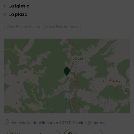
La
iglesia
.
La
plaza
.
Casas Rurales Asturias
Casas Rurales Trevias
San Martín de Villanueva
33780
Trevias
(
Asturias
)