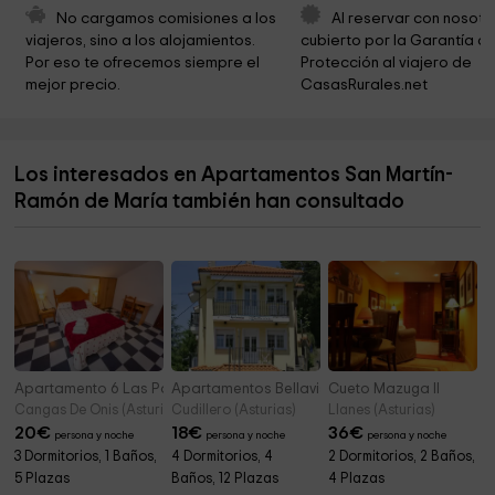
Parroquia de San Miguel de Canero
5,1 km
No cargamos comisiones a los 
Al reservar con nosotr
viajeros, sino a los alojamientos. 
cubierto por la Garantía de
Santa Ana Chapel
5,3 km
Por eso te ofrecemos siempre el 
Protección al viajero de 
mejor precio.
CasasRurales.net
Iglesia parroquial de San Pedro de Paredes
5,8 km
Ermita de la Asunción
6,1 km
Los interesados en Apartamentos San Martín-
Capilla de San Bartolo
6,7 km
Ramón de María también han consultado
Parroquia de Santa María de Cadavedo
7,1 km
Apartamento 6 Las Palmeras
Apartamentos Bellavista
Cueto Mazuga II
Cangas De Onis (Asturias)
Cudillero (Asturias)
Llanes (Asturias)
20
€
18
€
36
€
persona y noche
persona y noche
persona y noche
3 Dormitorios, 1 Baños,
4 Dormitorios, 4
2 Dormitorios, 2 Baños,
5 Plazas
Baños, 12 Plazas
4 Plazas