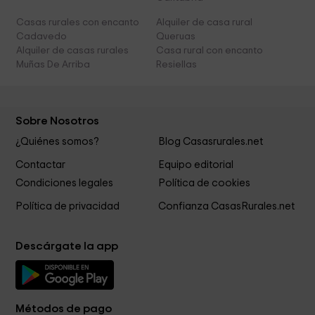
Casas rurales con encanto
Alquiler de casa rural
Cadavedo
Queruas
Alquiler de casas rurales
Casa rural con encanto
Muñas De Arriba
Resiellas
Sobre Nosotros
¿Quiénes somos?
Blog Casasrurales.net
Contactar
Equipo editorial
Condiciones legales
Política de cookies
Política de privacidad
Confianza CasasRurales.net
Descárgate la app
Métodos de pago