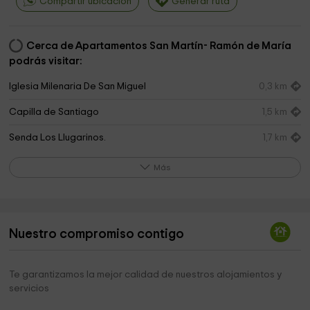
Compartir ubicación
Generar ruta
Cerca de Apartamentos San Martín- Ramón de María
podrás visitar:
Iglesia Milenaria De San Miguel
0,3 km
Capilla de Santiago
1,5 km
Senda Los Llugarinos.
1,7 km
Área recreativa la Trapa
2,8 km
Más
Local Social Carcedo
3,1 km
Iglesia de Carcedo
3,2 km
Nuestro compromiso contigo
Capilla de San Francisco
3,9 km
Cementerio de Canero
5,0 km
Te garantizamos la mejor calidad de nuestros alojamientos y
servicios
Iglesia De San Miguel
5,0 km