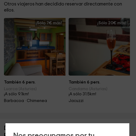
Otros viajeros han decidido reservar directamente con
ellos.
¡Sólo 7€ más!
¡Sólo 20€ más!
También 6 pers.
También 6 pers.
Luarca (Asturias)
Candamo (Asturias)
¡A sólo 9.1km!
¡A sólo 31.5km!
Barbacoa · Chimenea
Jacuzzi
Descripción de Apartamentos San Martín-
Nos preocupamos por tu
Ramón de María