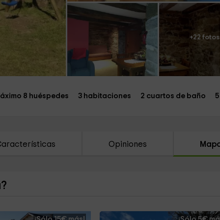
+22 fotos
áximo 8 huéspedes
3 habitaciones
2 cuartos de baño
5
aracterísticas
Opiniones
Map
a?
¡Sólo 15€ más!
¡Sólo 5€ má