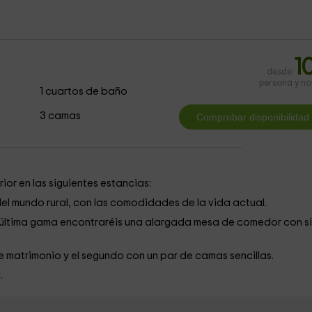
1
desde
persona y n
1 cuartos de baño
3 camas
ior en las siguientes estancias:
del mundo rural, con las comodidades de la vida actual.
ltima gama encontraréis una alargada mesa de comedor con si
de matrimonio y el segundo con un par de camas sencillas.
.