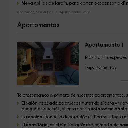
Mesa y sillas de jardín
, para comer, descansar, o disf
Apartamentos Asturias
Apartamentos Valle
Apartamentos
Apartamento 1
Máximo 4 huéspedes
1 apartamentos
Te presentamos el primero de nuestros apartamentos, u
El
salón
, rodeado de gruesos muros de piedra y techo
acogedor. Además, cuenta con un
sofá-cama doble
.
La
cocina
, donde la decoración rústica se integra a
El
dormitorio
, en el que hallaréis una confortable
cam