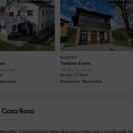
Nota 9.0
rs.
También 8 pers.
sturias)
Oballo (Asturias)
m!
¡A sólo 37.9km!
Mascotas
Barbacoa · Mascotas
s Casa Roxo
 ensueño, tranquilidad y relax absoluto..todo eso y mucho más te