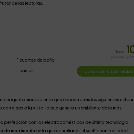
rutar de las lecturas.
1
desde
persona y n
1 cuartos de baño
1 camas
na coqueta morada en la que encontraréis las siguientes estanc
 con vigas a la vista, lo que genera un ambiente de lo más
 la perfección con los electrodomésticos de última tecnología.
a de matrimonio
en la que conciliaréis el sueño con facilidad.