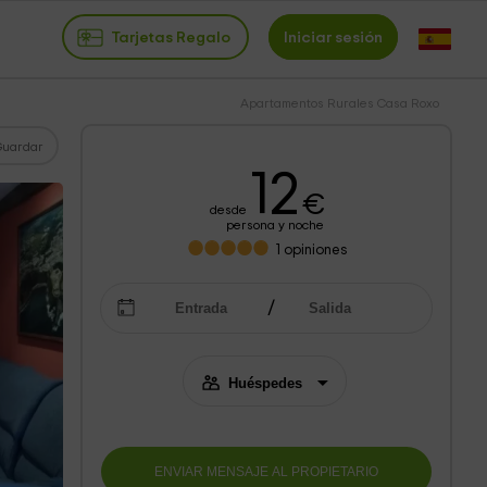
Tarjetas Regalo
Iniciar sesión
Apartamentos Rurales Casa Roxo
Guardar
12
€
desde
persona y noche
1
opiniones