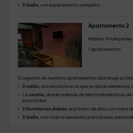
El
baño
, con equipamiento completo.
Apartamento 2
Máximo 4 huéspedes
1 apartamentos
El segundo de nuestros apartamentos distribuye su inter
El
salón
, una estancia en la que se aúnan elementos 
La
cocina
, donde además de electrodomésticos de ú
para todos.
2 Dormitorios dobles
, el primero de ellos con cama 
El
baño
, con todo lo necesario para el aseo personal