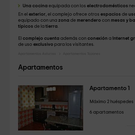
Una cocina
equipada con los
electrodomésticos
ne
En el
exterior
, el complejo ofrece otros
espacios
de
us
equipado con una
zona
de
merendero
con
mesas y ba
típicos
de la
tierra
.
El
complejo cuenta
además con
conexión
a
Internet g
de uso
exclusivo
para los visitantes.
Apartamentos Asturias
Apartamentos Tazones
Apartamentos
Apartamento 1
Máximo 2 huéspedes
6 apartamentos