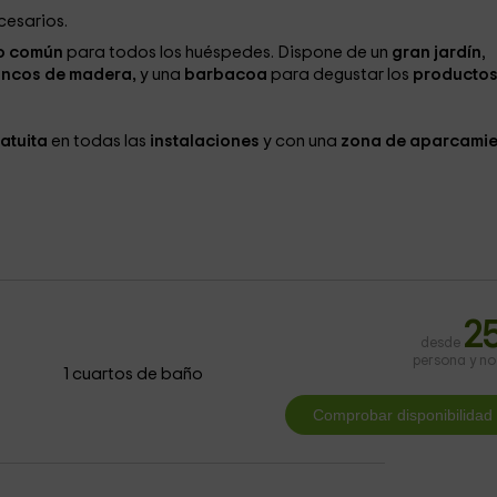
cesarios.
o común
para todos los huéspedes. Dispone de un
gran jardín
,
ncos de madera,
y una
barbacoa
para degustar los
producto
ratuita
en todas las
instalaciones
y con una
zona de aparcamie
2
desde
persona y n
1 cuartos de baño