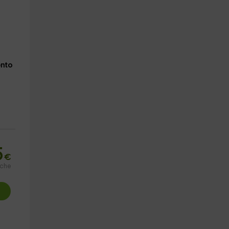
s
nto
5
€
oche