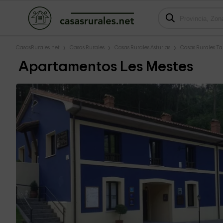
CasasRurales.net
Casas Rurales
Casas Rurales Asturias
Casas Rurales T
Apartamentos Les Mestes