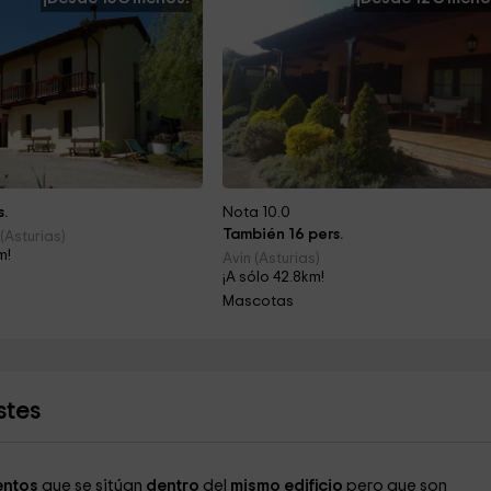
s.
Nota 10.0
También 16 pers.
(Asturias)
m!
Avin (Asturias)
¡A sólo 42.8km!
Mascotas
stes
entos
que se sitúan
dentro
del
mismo edificio
pero que son