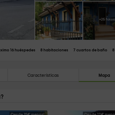
+25 fotos
ximo 16 huéspedes
8 habitaciones
7 cuartos de baño
8
Características
Mapa
a?
¡Desde 15€ menos!
¡Desde 12€ meno