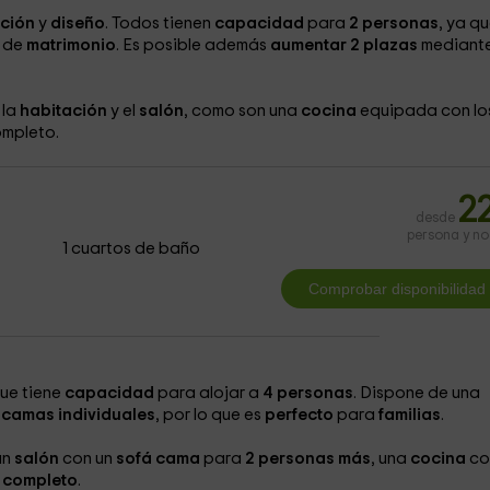
ución
y
diseño
. Todos tienen
capacidad
para
2
personas
, ya q
a
de
matrimonio
. Es posible además
aumentar 2 plazas
mediante
 la
habitación
y el
salón
, como son una
cocina
equipada con lo
mpleto.
2
desde
persona y n
1 cuartos de baño
que tiene
capacidad
para alojar a
4 personas
. Dispone de una
n
camas individuales
, por lo que es
perfecto
para
familias
.
un
salón
con un
sofá cama
para
2 personas
más
, una
cocina
co
 completo
.