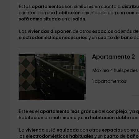
Estos
apartamentos
son
similares
en cuanto a
distrib
cuentan con una
habitación
amueblada con una
cam
sofá cama situado
en el
salón
.
Las
viviendas disponen
de otros
espacios
además de
electrodomésticos necesarios
y un
cuarto
de
baño
co
Apartamento 2
Máximo 4 huéspedes
1 apartamentos
Este es el
apartamento más grande
del
complejo
, ya 
habitación
de
matrimonio
y una
habitación doble
co
La
vivienda
está
equipada
con otros
espacios
como 
los
electrodomésticos habituales
y un
cuarto
de
baño