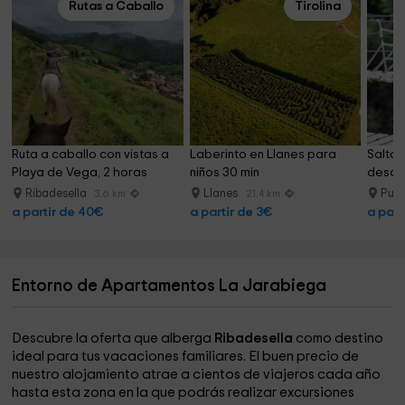
Rutas a Caballo
Tirolina
Ruta a caballo con vistas a 
Laberinto en Llanes para 
Salto 
Playa de Vega, 2 horas
niños 30 min
desde
Ribadesella
Llanes
Puen
3.6 km
21.4 km
a partir de 40€
a partir de 3€
a part
Entorno de Apartamentos La Jarabiega
Descubre la oferta que alberga
Ribadesella
como destino
ideal para tus vacaciones familiares. El buen precio de
nuestro alojamiento atrae a cientos de viajeros cada año
hasta esta zona en la que podrás realizar excursiones