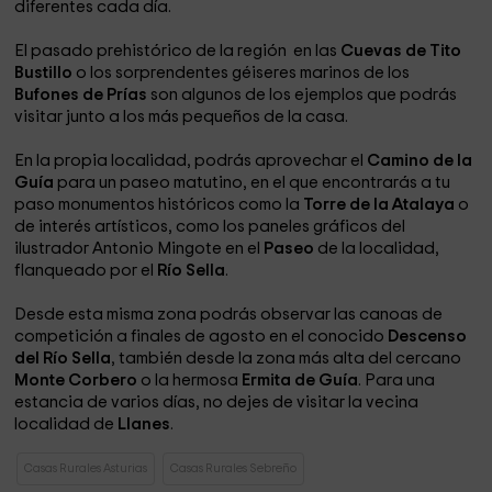
diferentes cada día.
El pasado prehistórico de la región en las
Cuevas de Tito
Bustillo
o los sorprendentes géiseres marinos de los
Bufones de Prías
son algunos de los ejemplos que podrás
visitar junto a los más pequeños de la casa.
En la propia localidad, podrás aprovechar el
Camino de la
Guía
para un paseo matutino, en el que encontrarás a tu
paso monumentos históricos como la
Torre de la Atalaya
o
de interés artísticos, como los paneles gráficos del
ilustrador Antonio Mingote en el
Paseo
de la localidad,
flanqueado por el
Río Sella
.
Desde esta misma zona podrás observar las canoas de
competición a finales de agosto en el conocido
Descenso
del Río Sella
, también desde la zona más alta del cercano
Monte Corbero
o la hermosa
Ermita de Guía
. Para una
estancia de varios días, no dejes de visitar la vecina
localidad de
Llanes
.
Casas Rurales Asturias
Casas Rurales Sebreño