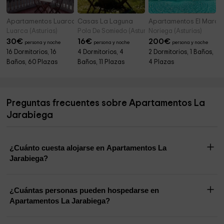
Apartamentos Luarca
Casas La Laguna
Apartamentos El Marqu
Luarca (Asturias)
Pola De Somiedo (Asturias)
Noriega (Asturias)
30
€
16
€
200
€
persona y noche
persona y noche
persona y noche
16 Dormitorios, 16
4 Dormitorios, 4
2 Dormitorios, 1 Baños,
Baños, 60 Plazas
Baños, 11 Plazas
4 Plazas
Preguntas frecuentes sobre Apartamentos La
Jarabiega
¿Cuánto cuesta alojarse en Apartamentos La
Jarabiega?
¿Cuántas personas pueden hospedarse en
Apartamentos La Jarabiega?