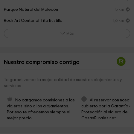
Parque Natural del Malecón
1,5 km
Rock Art Center of Tito Bustillo
1,6 km
El prau de San Juan
1,7 km
Más
Hermitage of Nuestra Señora del Carmen
1,8 km
Iglesia de San Esteban de Leces
2,0 km
Nuestro compromiso contigo
Ayuntamiento De Ribadesella
2,0 km
Iglesia de Santa María Magdalena
2,3 km
Te garantizamos la mejor calidad de nuestros alojamientos y
servicios
Cementerio
2,4 km
Ermita de San Antonio
2,9 km
No cargamos comisiones a los 
Al reservar con nosotr
viajeros, sino a los alojamientos. 
cubierto por la Garantía de
Ermita de San Ildefonso y la Paz
3,7 km
Por eso te ofrecemos siempre el 
Protección al viajero de 
mejor precio.
CasasRurales.net
Parroquia de San Martín
3,8 km
Ermita de la Magdalena
4,0 km