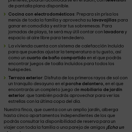
prefieres, podrán acomodarse en el salón, con
televisión
de pantalla plana disponible.
Cocina con electrodomésticos
: Prepara sin prisa los
menús de toda la familia y aprovecha su
lavavajillas
para
ganar en comodida y estirar tus sobremesas. Para
jornadas de playa, te será muy útil contar con
lavadora
y
espacio al aire libre para tendedero.
La vivienda cuenta con sistema de calefacción incluido
para que puedas ajustar la temperatura a tu gusto, así
como un
cuarto de baño compartido
en el que podrás
encontrar juegos de toalla incluidos para todos los
huéspedes.
Terraza exterior
: Disfruta de los primeros rayos de sol con
un tranquilo desayuno en el
porche delantero
, en el que
encontrarás un completo juego de
mobiliario de jardín
exterior
. que también podrás aprovechar para ver las
estrellas con la última copa del día.
Nuestra finca, que cuenta con un amplio jardín, alberga
hasta cinco apartamentos independientes de los que
podrás consultar la disponibilidad de reserva para un
viajer con toda la familia o una pareja de amigos
¡Echa un