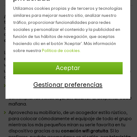
Utilizamos cookies propias y de terceros y tecnologías
similares para mejorar nuestro sitio, analizar nuestro
¡Bienvenido a Ribadesella!
Y es que tenemos muy claro que
tras un primer viaje a Asturias, seguro que vuelves. Gana
tráfico, proporcionar funcionalidades para redes
autonomía con una reserva en nuestros cinco
sociales y personalizar el contenido y la publicidad en
apartamentos en la tranquila localidad de
Sebreño y
función de tus hábitos de navegación, que aceptas
desconecta en un paisaje único.
haciendo clic en el botón 'Aceptar'. Más información
sobre nuestra
Política de cookies.
La costa norte asturiana es uno de los destinos más
elegidos por la familias en sus vacaciones. Aprovecha una
vivienda en
planta baja
, en la que contarás con cocina y
Aceptar
una luminosa sala de esta desde la que organizar unos días
de relax por tu cuenta:
Gestionar preferencias
Dos habitaciones independientes
: Cada apartamento
cuenta con dos estancias diferencias, en las que podrás
contemplar las vistas al
jardín exterior
al despertar cada
mañana.
Aprovecha su mobiliario, de un acogedor estilo rústico,
para colocar cómodamente el equipaje de todo el grupo
mientras los más pequeños miran su serie favorita en tu
dispositivo gracias a su
conexión wifi gratuita
. Si lo