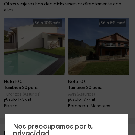
Otros viajeros han decidido reservar directamente con
ellos.
¡Sólo 10€ más!
¡Sólo 5€ más!
Nota 10.0
Nota 10.0
También 20 pers.
También 20 pers.
Turanzas (Asturias)
Avin (Asturias)
¡A sólo 17.5km!
¡A sólo 17.7km!
Piscina
Barbacoa · Mascotas
Nos preocupamos por tu
privacidad
Descripción de Apartamentos La Jarabiega