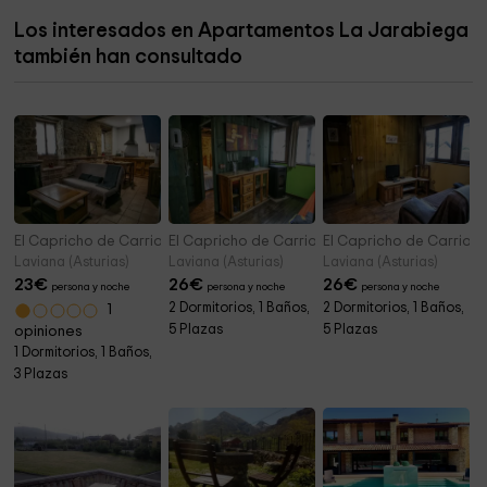
Los interesados en Apartamentos La Jarabiega
Cueva Rosa
4,0 km
también han consultado
Ermita de San Agustín
4,1 km
El Capricho de Carrio- La Tená
El Capricho de Carrio- El Hórreo
El Capricho de Carrio- 
Laviana (Asturias)
Laviana (Asturias)
Laviana (Asturias)
23
€
26
€
26
€
persona y noche
persona y noche
persona y noche
2 Dormitorios, 1 Baños,
2 Dormitorios, 1 Baños,
1
5 Plazas
5 Plazas
opiniones
1 Dormitorios, 1 Baños,
3 Plazas