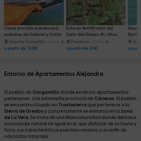
Clase privada wakeboard 
Ruta en 4x4 Mirador del 
Alquil
embalse de Gabriel y Galán
Salto del Gitano 4h, niños
Norte
Guijo De Granadilla
Plasencia
Guij
17.6 km
27.3 km
a partir de 120€
a partir de 30€
a part
Entorno de Apartamentos Alejandra
El pueblo de
Gargantilla
donde están los apartamentos
pertenecen a la extremeña provincia de
Cáceres
. El pueblo
se encuentra situado en
Traslasierra
que pertenece a la
Sierra de Gredos
y concretamente se enmarca en la
zona
de La Vera
. Se trata de una Mancomunidad donde destaca
una paisaje natural sin igual en el que disfrutar de su fauna y
flora, sus característicos puentes romanos y un sinfín de
cascadas naturales.