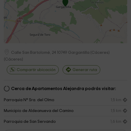
Calle San Bartolomé, 24
10749
Gargantilla (Cáceres)
(
Cáceres
)
Compartir ubicación
Generar ruta
Cerca de Apartamentos Alejandra podrás visitar:
Parroquia Nª Sra. del Olmo
1,5 km
Municipio de Aldeanueva del Camino
1,5 km
Parroquia de San Servando
1,6 km