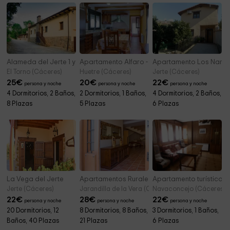
Alameda del Jerte 1 y 2
Apartamento Alfaro - Hurdes Altas
Apartamento Los Naran
El Torno (Cáceres)
Huetre (Cáceres)
Jerte (Cáceres)
25
€
20
€
22
€
persona y noche
persona y noche
persona y noche
4 Dormitorios, 2 Baños,
2 Dormitorios, 1 Baños,
4 Dormitorios, 2 Baños,
8 Plazas
5 Plazas
6 Plazas
La Vega del Jerte
Apartamentos Rurales La Vera
Apartamento turístico El
Jerte (Cáceres)
Jarandilla de la Vera (Cáceres)
Navaconcejo (Cáceres)
22
€
28
€
22
€
persona y noche
persona y noche
persona y noche
20 Dormitorios, 12
8 Dormitorios, 8 Baños,
3 Dormitorios, 1 Baños,
Baños, 40 Plazas
21 Plazas
6 Plazas