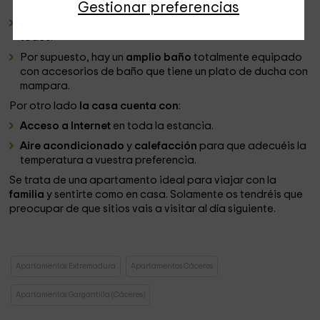
puedas necesitar para sentirte como en casa.
Gestionar preferencias
También está al lado una
mesa
con capacidad para
todos.
Por supuesto, hay un
amplio baño
totalmente equipado
con accesorios de baño que tiene un plato de ducha con
mampara.
Por otro lado
la casa cuenta con
:
Acceso a Internet
en toda la estancia.
Aire acondicionado
y
calefacción
para que adecuéis la
temperatura a vuestra preferencia.
Se trata de una apartamento ideal para viajar con la
familia
y sentirte como en casa. Solamente os tendréis que
preocupar de que sitios vais a visitar al día siguiente.
Apartamentos Extremadura
Apartamentos Cáceres
Apartamentos Gargantilla (Cáceres)