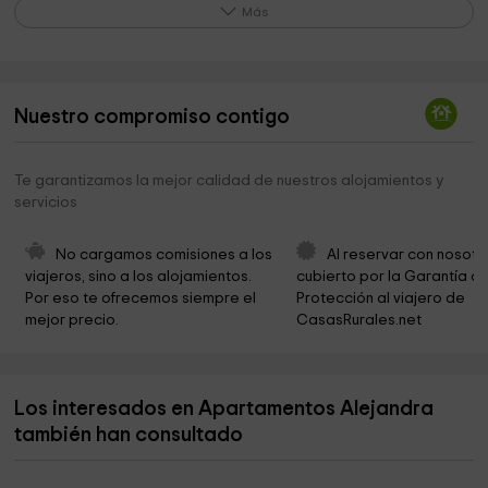
Cementerio
1,7 km
Más
Presa del Embalse de Armiñán
3,1 km
Alcornoque de la Fresneda
3,2 km
Nuestro compromiso contigo
Castaños Del Temblar
3,6 km
Ayuntamiento de Segura de Toro
3,7 km
Te garantizamos la mejor calidad de nuestros alojamientos y
servicios
Presa del Embalse de Baños de Montemayor
4,3 km
Presa del Embalse de la Maside
4,8 km
No cargamos comisiones a los 
Al reservar con nosotr
viajeros, sino a los alojamientos. 
cubierto por la Garantía de
Ayuntamiento de Abadía, Cáceres
5,2 km
Por eso te ofrecemos siempre el 
Protección al viajero de 
mejor precio.
CasasRurales.net
Fuente Chiquita
5,3 km
Ayuntamiento De Abadía
5,3 km
Los interesados en Apartamentos Alejandra
Museo Pérez Comendador-Leroux
5,7 km
también han consultado
Motorcycle Museum and Classic Car
6,2 km