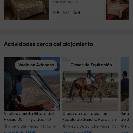
Zafra (Badajoz)
8
4
4
Actividades cerca del alojamiento
Vuelo en Avioneta
Clases de Equitación
Vuelo avioneta Ribera del 
Clase de equitación en 
Ruta a
Fresno 30 min y vídeo HD
Puebla de Sancho Pérez, 2h
de San
Ribera Del Fresno
Puebla De Sancho Perez
Pueb
14.7 km
3.5 km
a partir de 160€
a partir de 60€
a part