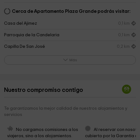
Cerca de Apartamento Plaza Grande podrás visitar:
Casa del Ajimez
0,1 km
Parroquia de la Candelaria
0,1 km
Capilla De San José
0,2 km
Museo Santa Clara
0,2 km
Más
Ayuntamiento De Zafra Atención Al Ciudadano
0,2 km
Ayuntamiento de Zafra
0,3 km
Nuestro compromiso contigo
Iglesia Conventual de Santa Marina
0,3 km
SALON DEL REINO DE LOS TESTIGOS DE JEHOVÁ
0,3 km
Te garantizamos la mejor calidad de nuestros alojamientos y
servicios
Arco Del Cubo
0,3 km
Paz Park
0,5 km
No cargamos comisiones a los 
Al reservar con nosotr
viajeros, sino a los alojamientos. 
cubierto por la Garantía de
Iglesia Evangélica de Zafra
0,6 km