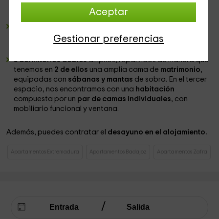
también los
electrodomésticos
con los que vas a poder
Aceptar
cocinar como si estuvieras en tu propia casa.
Un amplio
cuarto de baño
en el que tenemos un conjunto
de
sanitarios
ideales para el día a día y para los que te
Gestionar preferencias
dejaremos varios
juegos de toallas.
3 dormitorios dobles
amplios, repartidos de manera que
tenemos en
2 de ellos
una amplia cama de
matrimonio
,
equipadas con
sábanas y mantas
de sobra. En el tercer
espacio, nos encontramos con una
habitación
compuesta por un
par de camas individuales
, con
mobiliario funcional y ventana.
Además, puedes contratar el
desayuno en el alojamiento.
Apartamentos Extremadura
Apartamentos Badajoz
Apartamentos Zafra