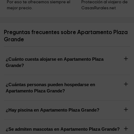
Por eso te ofrecemos siempre el 
Protección al viajero de 
mejor precio.
CasasRurales.net
Parroquia de San Miguel
0,7 km
Ayuntamiento de Puebla de Sancho Pérez
3,6 km
Preguntas frecuentes sobre Apartamento Plaza
Ermita de Belén
4,0 km
Grande
Ermita de San Isidro
4,2 km
¿Cuánto cuesta alojarse en Apartamento Plaza
Grande?
¿Cuántas personas pueden hospedarse en
Apartamento Plaza Grande?
¿Hay piscina en Apartamento Plaza Grande?
¿Se admiten mascotas en Apartamento Plaza Grande?