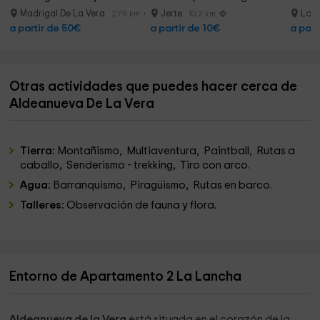
Madrigal De La Vera
Jerte
Losa
27.9 km
10.2 km
a partir de 50€
a partir de 10€
a part
Otras actividades que puedes hacer cerca de
Aldeanueva De La Vera
Tierra:
Montañismo, Multiaventura, Paintball, Rutas a
caballo, Senderismo - trekking, Tiro con arco.
Agua:
Barranquismo, Piragüismo, Rutas en barco.
Talleres:
Observación de fauna y flora.
Entorno de Apartamento 2 La Lancha
Aldeanueva de la Vera
está situada en el corazón de la