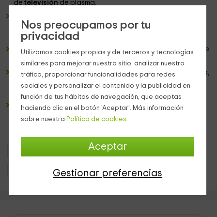
de
televisión
de plasma.
Cocina
abierta hacia el salón completamente equipada
Nos preocupamos por tu
con
electrodomésticos
y
menaje
para cubrir las
privacidad
necesidades de los alojados.
Habitación matrimonial
en color crema, con ventana que
Utilizamos cookies propias y de terceros y tecnologías
aporta toda la
luz
del exterior y
cuadro decorativo
.
similares para mejorar nuestro sitio, analizar nuestro
Cuarto de baño
equipado con
toallas de baño y manos
,
tráfico, proporcionar funcionalidades para redes
además de
secador de pelo
y elementos básicos de
sociales y personalizar el contenido y la publicidad en
higiene.
función de tus hábitos de navegación, que aceptas
Terraza
con buenas vistas del pueblo y su
montaña
.
haciendo clic en el botón 'Aceptar'. Más información
sobre nuestra
Política de cookies.
Aceptar
Apartamentos Extremadura
Apartamentos Cáceres
Apartamentos Aldeanueva De La Vera
Gestionar preferencias