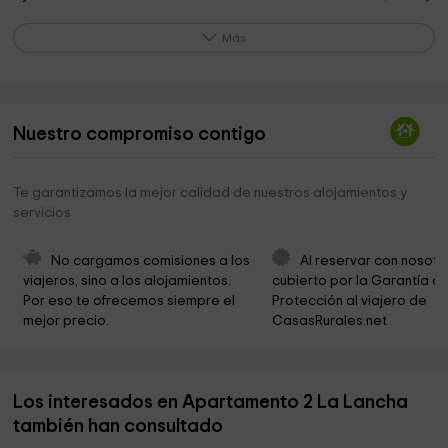
Parque de los Bolos
8,8 km
Más
Ermita de la Virgen del Salobrar
9,1 km
Parque del Salobrar
9,1 km
Nuestro compromiso contigo
Tanatorio
9,1 km
Paprika Museum Jaraiz de la Vera
9,2 km
Te garantizamos la mejor calidad de nuestros alojamientos y
servicios
City Hall Jaraiz de la Vera
9,3 km
Parroquia de Santa María
9,3 km
No cargamos comisiones a los 
Al reservar con nosotr
viajeros, sino a los alojamientos. 
cubierto por la Garantía de
Iglesia de San Miguel Arcángel
9,4 km
Por eso te ofrecemos siempre el 
Protección al viajero de 
mejor precio.
CasasRurales.net
Parque de San Miguel
9,6 km
Ermita de San Cristóbal
10,8 km
Los interesados en Apartamento 2 La Lancha
Presa del Embalse de las Machucas
11,1 km
también han consultado
Ayuntamiento de Torremenga
11,4 km