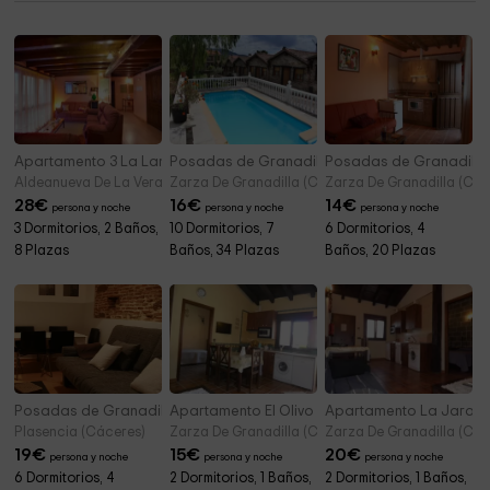
Apartamento 3 La Lancha
Posadas de Granadilla - Casitas
Posadas de Granadilla
Aldeanueva De La Vera (Cáceres)
Zarza De Granadilla (Cáceres)
Zarza De Granadilla (Các
28
€
16
€
14
€
persona y noche
persona y noche
persona y noche
3 Dormitorios, 2 Baños,
10 Dormitorios, 7
6 Dormitorios, 4
8 Plazas
Baños, 34 Plazas
Baños, 20 Plazas
Posadas de Granadilla - Apartamentos C
Apartamento El Olivo
Apartamento La Jara
Plasencia (Cáceres)
Zarza De Granadilla (Cáceres)
Zarza De Granadilla (Các
19
€
15
€
20
€
persona y noche
persona y noche
persona y noche
6 Dormitorios, 4
2 Dormitorios, 1 Baños,
2 Dormitorios, 1 Baños,