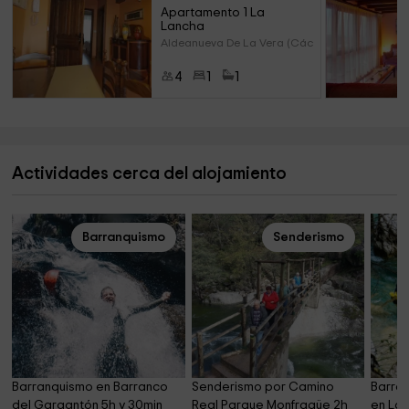
Apartamento 1 La 
Lancha
Aldeanueva De La Vera (Cácere
4
1
1
Actividades cerca del alojamiento
Barranquismo
Senderismo
Barranquismo en Barranco 
Senderismo por Camino 
Barran
del Gargantón 5h y 30min
Real Parque Monfragüe 2h
en La 