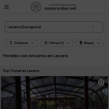
CasasRurales.net
Casas Rurales
Hoteles con encanto
Hoteles con encanto
Aragón
Hoteles con encanto Zaragoza
Hoteles con encanto Lecera
Hotel con Encanto en Lecera
Lecera (Zaragoza)
Ordenar
Filtros (1)
Mapa
Hoteles con encanto en Lecera
Ordenar por:
Top 1 hotel en Lecera