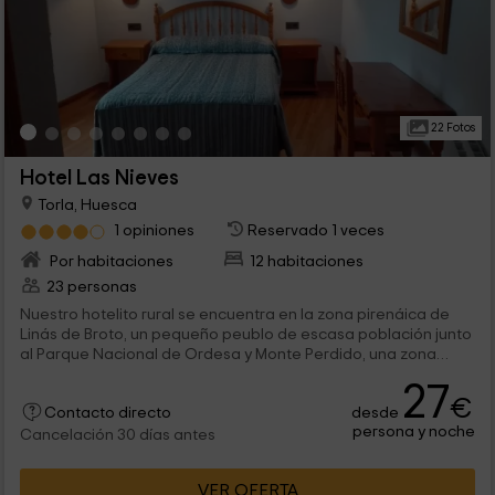
22 Fotos
Hotel Las Nieves
Torla, Huesca
1 opiniones
Reservado 1 veces
Por habitaciones
12 habitaciones
23 personas
Nuestro hotelito rural se encuentra en la zona pirenáica de
Linás de Broto, un pequeño peublo de escasa población junto
al Parque Nacional de Ordesa y Monte Perdido, una zona
protegida ideal para pasar el día en la montaña. Nuestro
27
alojamiento ofrece un restaurante con comida tradicional
€
desde
aragonesa y totalmente casera, donde recuperarnos con una
Contacto directo
persona y noche
restauradora comida después de un largo día de montaña.
Cancelación 30 días antes
VER OFERTA