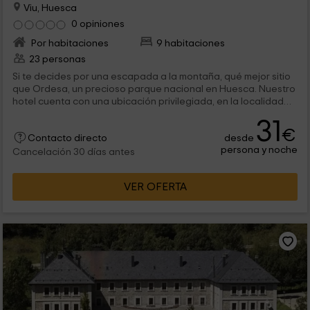
Viu, Huesca
0 opiniones
Por habitaciones
9 habitaciones
23 personas
Si te decides por una escapada a la montaña, qué mejor sitio
que Ordesa, un precioso parque nacional en Huesca. Nuestro
hotel cuenta con una ubicación privilegiada, en la localidad
de Víu, donde podrás echarte a andar por los senderos que
31
recorren estos increíbles parajes, y acabar el día
€
desde
descansando en cualquiera de nuestras confortables
Contacto directo
persona y noche
habitaciones.
Cancelación 30 días antes
VER OFERTA