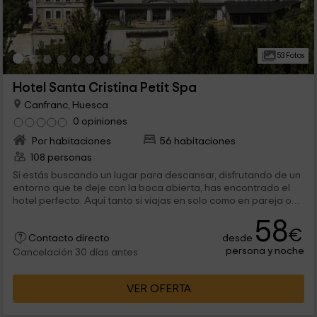
53 Fotos
Hotel Santa Cristina Petit Spa
Canfranc, Huesca
0 opiniones
Por habitaciones
56 habitaciones
108 personas
Si estás buscando un lugar para descansar, disfrutando de un
entorno que te deje con la boca abierta, has encontrado el
hotel perfecto. Aquí tanto si viajas en solo como en pareja o
en familia, tienes tu sitio, permitiéndote disfrutar de unas zonas
58
acondicionadas tanto en el exterior como en su interior, llenas
€
desde
de lujos y comodidades. No es sólo el hotel en sí, ni su SPA, es
Contacto directo
persona y noche
la localización, casi mimetizándose con el ambiente de los
Cancelación 30 días antes
Pirineosy pegando con Francia.
VER OFERTA