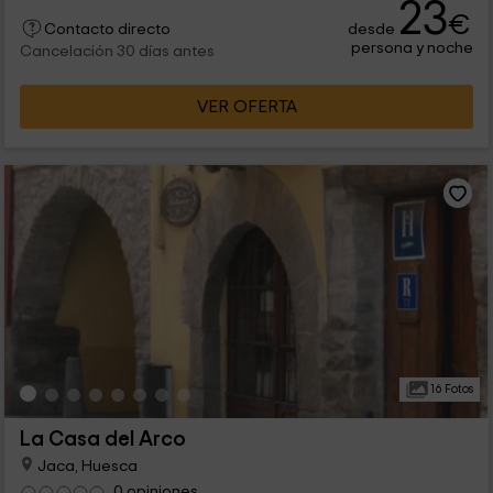
23
tenemos 2 alojamientos perfectos para vosotros. Contadnos
€
desde
que es lo que necesitáis.
Contacto directo
persona y noche
Cancelación 30 días antes
VER OFERTA
16 Fotos
La Casa del Arco
Jaca, Huesca
0 opiniones