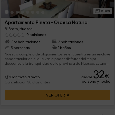
35 Fotos
Apartamento Pineta - Ordesa Natura
Broto, Huesca
0 opiniones
Por habitaciones
2 habitaciones
5 personas
1 baños
Nuestro complejo de alojamientos se encuentra en un enclave
espectacular en el que vas a poder disfrutar del mejor
descanso y la tranquilidad de la provincia de Huesca. Estamos
hablando del pueblo de Asín de Broto, donde tienes este
32
apartamento ideal para un máximo de 5 personas.
€
desde
Contacto directo
persona y noche
Cancelación 30 días antes
VER OFERTA