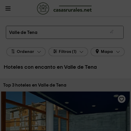
CasasRurales.net
Casas Rurales
Hoteles con encanto
Hoteles con encanto
Valle de Tena
Hoteles con Encanto en Valle de Tena
Valle de Tena
Ordenar
Filtros (1)
Mapa
Hoteles con encanto en Valle de Tena
Ordenar por:
Top 3 hoteles en Valle de Tena