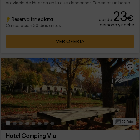
provincia de Huesca en la que descansar. Tenemos un hostal
con mucho encanto en el que vas a poder disfrutar de 14
23
habitaciones con diferentes tipologías para que te sientas
€
Reserva inmediata
desde
como en casa.
persona y noche
Cancelación 30 días antes
VER OFERTA
27 Fotos
Hotel Camping Viu