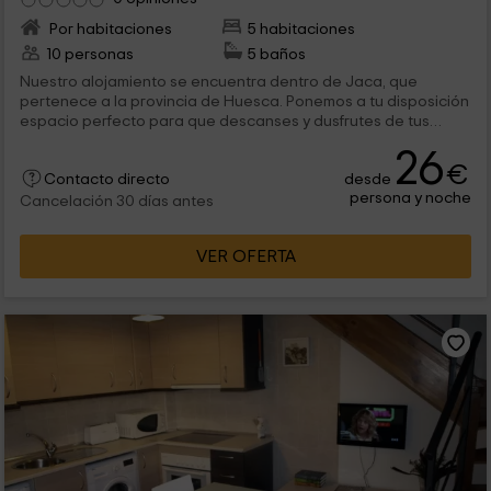
Por habitaciones
5 habitaciones
10 personas
5 baños
Nuestro alojamiento se encuentra dentro de Jaca, que
pertenece a la provincia de Huesca. Ponemos a tu disposición
espacio perfecto para que descanses y dusfrutes de tus
vacaciones. Son en total 5 las habitaciones que te ofrecemos,
26
para que disfrutes al máximo de un óptimo descanso, con
€
desde
estancias completas en las que se incluye el baño. Además,
Contacto directo
persona y noche
tenemos un restaurante y un bar-
Cancelación 30 días antes
VER OFERTA