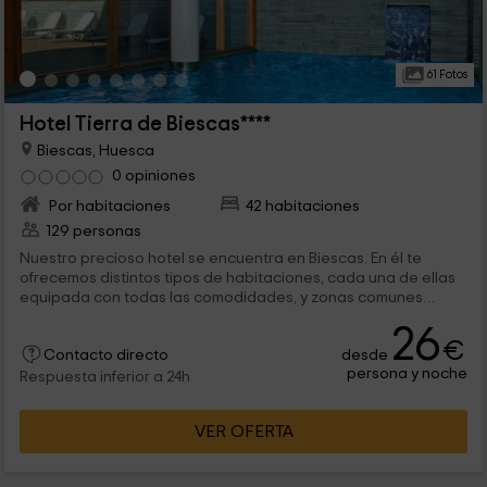
61 Fotos
Hotel Tierra de Biescas****
Biescas, Huesca
0 opiniones
Por habitaciones
42 habitaciones
129 personas
Nuestro precioso hotel se encuentra en Biescas. En él te
ofrecemos distintos tipos de habitaciones, cada una de ellas
equipada con todas las comodidades, y zonas comunes
pensadas para el disfrute y la relajación. Además, podrás
26
optar por descubrir increíbles rincones de nuestra comarca.
€
desde
Contacto directo
persona y noche
Respuesta inferior a 24h
VER OFERTA