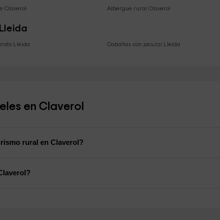
e Claverol
Albergue rural Claverol
 Lleida
arato Lleida
Cabañas con jacuzzi Lleida
eles en Claverol
rismo rural en Claverol?
Claverol?