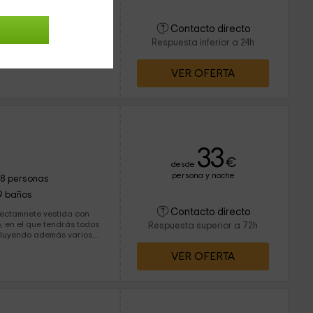
17 baños
Contacto directo
s perfecto para escapadas
Respuesta inferior a 24h
 la misma manera, y es
VER OFERTA
33
€
desde
persona y noche
18 personas
9 baños
Contacto directo
fectamnete vestida con
Respuesta superior a 72h
cluyendo además varios...
VER OFERTA