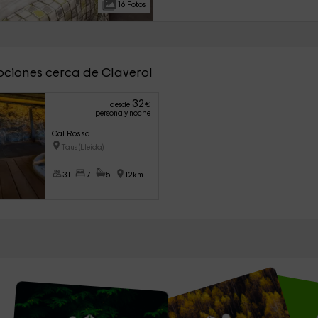
16 Fotos
pciones cerca de Claverol
32
desde
€
persona y noche
Cal Rossa
Taus (Lleida)
31
7
5
12km