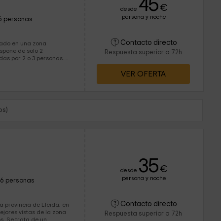
45
€
desde
persona y noche
6 personas
Contacto directo
icado en una zona
Respuesta superior a 72h
as por 2 o 3 personas.
a las familias que vengan
VER OFERTA
os)
35
€
desde
persona y noche
16 personas
Contacto directo
a provincia de Lleida, en
ejores vistas de la zona
Respuesta superior a 72h
e un