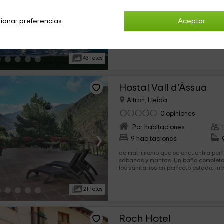
›
17 habitaciones
ionar preferencias
Aceptar
máximo de 4 personas, por lo que e
en familia. Tendréis a vuestra disposición: 2 habitaciones
dobles amplias, equipadas ambas de
con una...
43 Fotos
Hostal Vall d'Àssua
Altron, Lleida
0 opiniones
Por habitaciones
›
9 habitaciones
de matrimonio que se encuentra per
sábanas y mantas. Un baño completo, en el que tendrás todos
los sanitarios en perfecto estado, in
21 Fotos
Roch Hotel