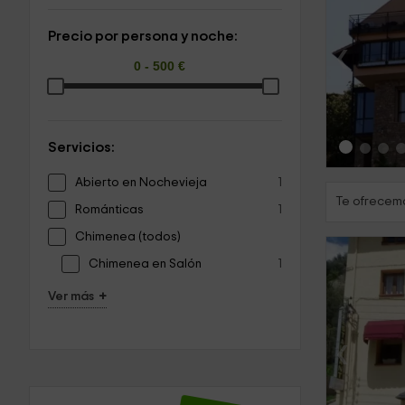
Precio por persona y noche:
‹
Servicios:
Abierto en Nochevieja
1
Te ofrecemo
Románticas
1
Chimenea (todos)
Chimenea en Salón
1
+
Ver más
‹