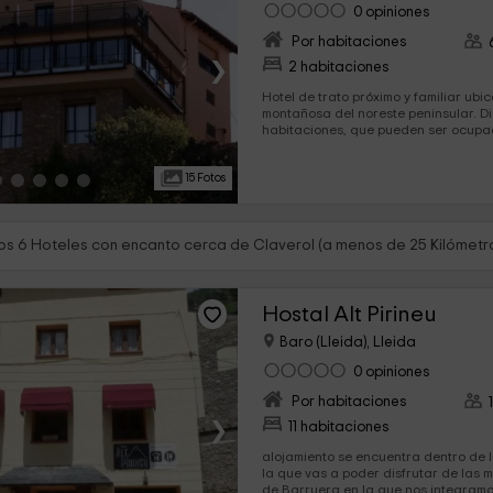
0 opiniones
Por habitaciones
›
2 habitaciones
Hotel de trato próximo y familiar ub
montañosa del noreste peninsular. Dispone de solo 2
habitaciones, que pueden ser ocupad
Hay disponibles cunas infantiles par
con niños pequeños. Se puede añadir un régimen con comida
15 Fotos
y cena.
s 6 Hoteles con encanto cerca de Claverol (a menos de 25 Kilómetr
Hostal Alt Pirineu
Baro (Lleida), Lleida
0 opiniones
Por habitaciones
›
11 habitaciones
alojamiento se encuentra dentro de l
la que vas a poder disfrutar de las m
de Barruera en la que nos integramos. Se trata d