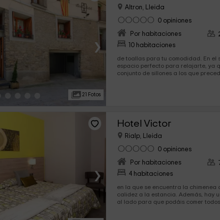
Altron, Lleida
0 opiniones
Por habitaciones
›
10 habitaciones
de toallas para tu comodidad. En el salón encontrarás el
espacio perfecto para relajarte, ya
conjunto de sillones a los que prece
deja paso a la...
21 Fotos
Hotel Victor
Rialp, Lleida
0 opiniones
Por habitaciones
›
4 habitaciones
en la que se encuentra la chimenea 
calidez a la estancia. Además, hay 
al lado para que podáis comer todos j