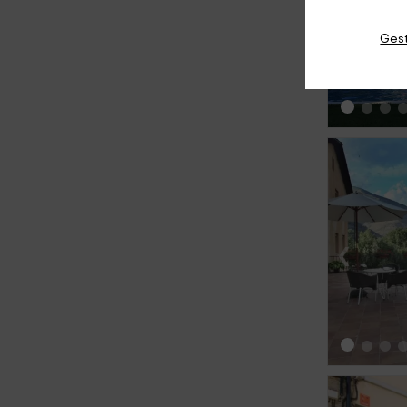
‹
Gest
‹