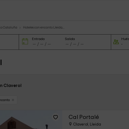
to Cataluña
Hoteles con encanto Lleida
Entrada
Salida
Hué
l
en Claverol
ncanto
Cal Portalé
Claverol, Lleida