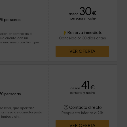
30
€
desde
persona y noche
25 personas
Reserva inmediata
 que cuenta con un
Cancelación 30 días antes
de una mesa auxiliar que
VER OFERTA
41
€
desde
persona y noche
70 personas
Contacto directo
de leña, que aportará
una mesa de comedor justo
Respuesta inferior a 24h
untos y sin...
VER OFERTA