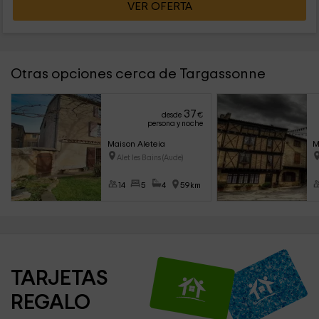
VER OFERTA
Otras opciones cerca de Targassonne
37
desde
€
persona y noche
Maison Aleteia
M
Alet les Bains (Aude)
14
5
4
59km
TARJETAS 
REGALO