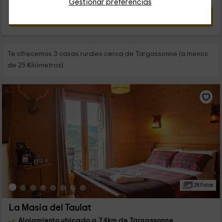
Gestionar preferencias
VER OFERTA
Te ofrecemos 3 casas rurales cerca de Targassonne (a menos
de 25 Kilómetros)
28 Fotos
La Masia del Taulat
Alojamiento ubicado a 7.4km de Targassonne