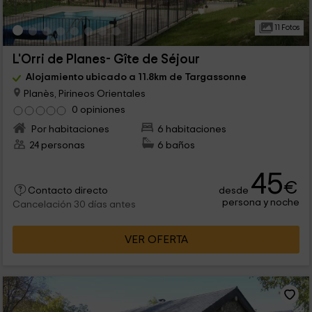
11 Fotos
L'Orri de Planes- Gîte de Séjour
Alojamiento ubicado a 11.8km de Targassonne
Planès, Pirineos Orientales
0 opiniones
Por habitaciones
6 habitaciones
24 personas
6 baños
45
€
desde
Contacto directo
persona y noche
Cancelación 30 días antes
VER OFERTA