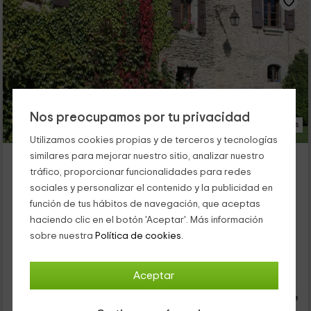
Nos preocupamos por tu privacidad
14 Fotos
Utilizamos cookies propias y de terceros y tecnologías
Cal Barbe- Chambres d'hôte
similares para mejorar nuestro sitio, analizar nuestro
tráfico, proporcionar funcionalidades para redes
Targassonne, Pirineos Orientales
sociales y personalizar el contenido y la publicidad en
0 opiniones
función de tus hábitos de navegación, que aceptas
Por habitaciones
2 habitaciones
haciendo clic en el botón 'Aceptar'. Más información
5 personas
2 baños
sobre nuestra
Política de cookies.
...
40
Aceptar
€
desde
Contacto directo
persona y noche
Respuesta superior a 72h