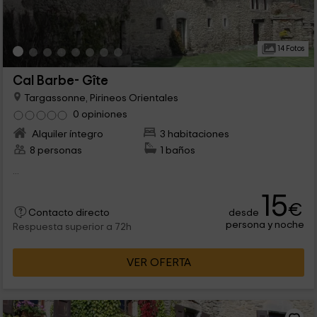
14 Fotos
Cal Barbe- Gîte
Targassonne, Pirineos Orientales
0 opiniones
Alquiler íntegro
3 habitaciones
8 personas
1 baños
...
15
€
desde
Contacto directo
persona y noche
Respuesta superior a 72h
VER OFERTA