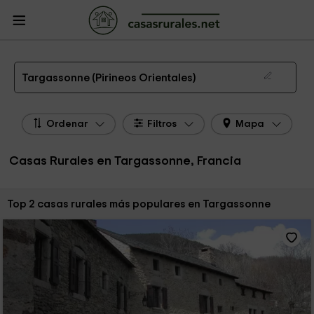
CasasRurales.net
Casas Rurales Francia
Casas Rurales Languedoc -
Rosellón
Casas Rurales Pirineos Orientales
Casas Rurales Targassonne
Las 2 mejores casas rurales en Targassonne de 2026
Targassonne (Pirineos Orientales)
Ordenar
Filtros
Mapa
Casas Rurales en Targassonne, Francia
Ordenar por:
Top 2 casas rurales más populares en Targassonne