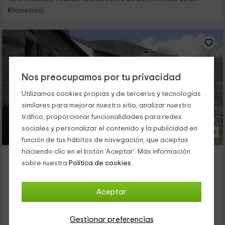
Kilómetros)
Nos preocupamos por tu privacidad
Utilizamos cookies propias y de terceros y tecnologías
similares para mejorar nuestro sitio, analizar nuestro
tráfico, proporcionar funcionalidades para redes
sociales y personalizar el contenido y la publicidad en
14 Fotos
función de tus hábitos de navegación, que aceptas
haciendo clic en el botón 'Aceptar'. Más información
Cal Barbe- Gîte
sobre nuestra
Política de cookies.
Alojamiento ubicado a 7.2km de Llo
Targassonne, Pirineos Orientales
0 opiniones
Aceptar
Alquiler íntegro
3 habitaciones
8 personas
1 baños
Gestionar preferencias