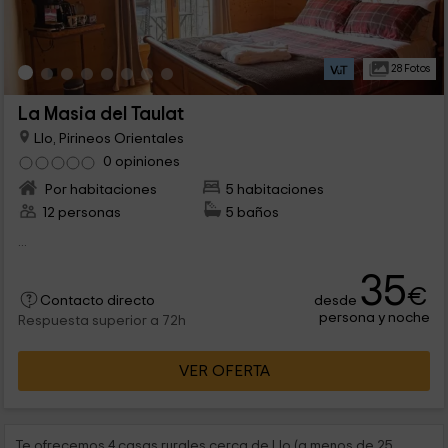
28 Fotos
La Masia del Taulat
Llo, Pirineos Orientales
0 opiniones
Por habitaciones
5 habitaciones
12 personas
5 baños
...
35
€
desde
Contacto directo
persona y noche
Respuesta superior a 72h
VER OFERTA
Te ofrecemos 4 casas rurales cerca de Llo (a menos de 25