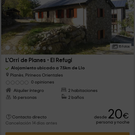
15 Fotos
L'Orri de Planes - El Refugi
Alojamiento ubicado a 7.5km de Llo
Planès, Pirineos Orientales
0 opiniones
Alquiler íntegro
2 habitaciones
16 personas
2 baños
20
€
desde
Contacto directo
persona y noche
Cancelación 14 días antes