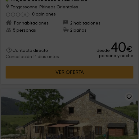
Targassonne, Pirineos Orientales
0 opiniones
Por habitaciones
2 habitaciones
5 personas
2 baños
40
€
desde
Contacto directo
persona y noche
Cancelación 14 días antes
VER OFERTA