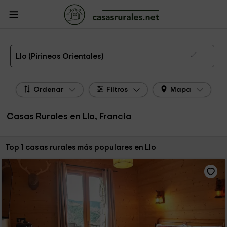
CasasRurales.net
Casas Rurales Francia
Casas Rurales Languedoc -
Rosellón
Casas Rurales Pirineos Orientales
Casas Rurales Llo
Las 1 mejores casas rurales en Llo de 2026
Llo (Pirineos Orientales)
Ordenar
Filtros
Mapa
Casas Rurales en Llo, Francia
Ordenar por:
Top 1 casas rurales más populares en Llo