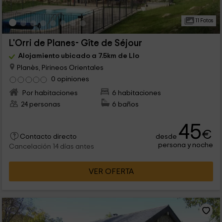
11 Fotos
L'Orri de Planes- Gîte de Séjour
Alojamiento ubicado a 7.5km de Llo
Planès, Pirineos Orientales
0 opiniones
Por habitaciones
6 habitaciones
24 personas
6 baños
45
€
desde
Contacto directo
persona y noche
Cancelación 14 días antes
VER OFERTA