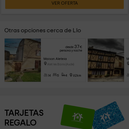
VER OFERTA
Otras opciones cerca de Llo
37
desde
€
persona y noche
Maison Aleteia
M
Alet les Bains (Aude)
14
5
4
62km
TARJETAS 
REGALO