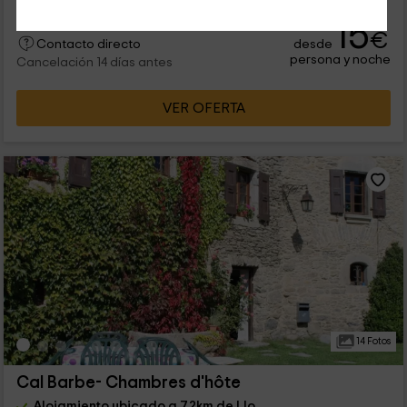
15
€
desde
Contacto directo
persona y noche
Cancelación 14 días antes
VER OFERTA
14 Fotos
Cal Barbe- Chambres d'hôte
Alojamiento ubicado a 7.2km de Llo