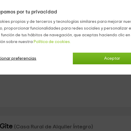
rojos.
pamos por tu privacidad
ajarte leyendo un libro o jugando juegos de mesa.
okies propias y de terceros y tecnologías similares para mejorar nuest
r marrón
co, proporcionar funcionalidades para redes sociales y personalizar e
 función de tus hábitos de navegación, que aceptas haciendo clic en 
bo.
ión sobre nuestra
Política de cookies.
ionar preferencias
Aceptar
ounge
 Gîte
(Casa Rural de Alquiler Íntegro)