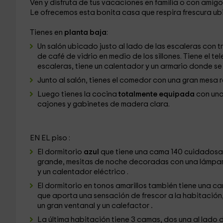
Ven y disfruta de tus vacaciones en familia o con amigos 
Le ofrecemos esta bonita casa que respira frescura u
Tienes en
planta baja
:
Un salón
ubicado justo al lado de las escaleras con tr
de café de vidrio en medio de los sillones. Tiene el te
escaleras, tiene un calentador
y un armario donde se 
Junto al salón, tienes el comedor
con una gran mesa r
Luego tienes la cocina
totalmente equipada
con una
cajones y gabinetes de madera clara.
EN EL piso
:
El dormitorio
azul
que tiene una cama 140 cuidadosa
grande, mesitas de noche decoradas con una lámpar
y un calentador eléctrico
.
El dormitorio
en tonos amarillos también tiene una ca
que aporta una sensación de frescor a la habitación
un gran ventanal y un calefactor
.
La última habitación
tiene 3 camas, dos una al lado d