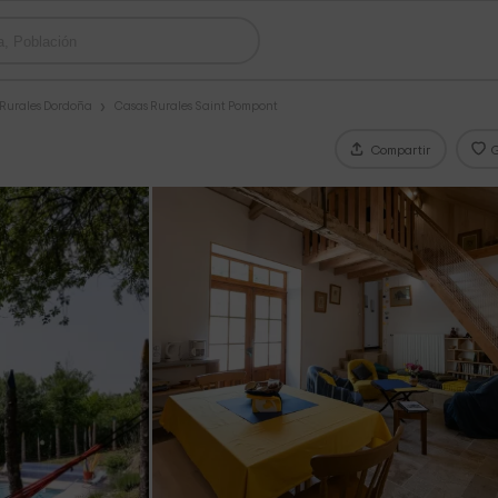
 Rurales Dordoña
Casas Rurales Saint Pompont
Compartir