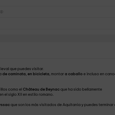
s
eval que puedes visitar.
 a
de caminata
,
en bicicleta
, montar
a caballo
e incluso en can
illos como el
Château de Beynac
que ha sido bellamente
n el siglo XII en estilo romano
.
yssac
que son los más visitados de Aquitania y puedes terminar