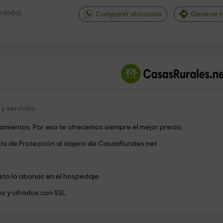
rdoña
)
Compartir ubicación
Generar r
©
OpenStreetMap
contri
y servicios
jamientos. Por eso te ofrecemos siempre el mejor precio.
tía de Protección al viajero de CasasRurales.net
esto lo abonas en el hospedaje
s y cifrados con SSL