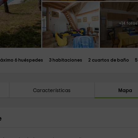
+14 fotos
áximo 6 huéspedes
3 habitaciones
2 cuartos de baño
5
Características
Mapa
e