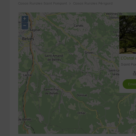
Casas Rurales Saint Pompont
Casas Rurales Périgord
+
−
L'Ostal
Saint Po
Envi