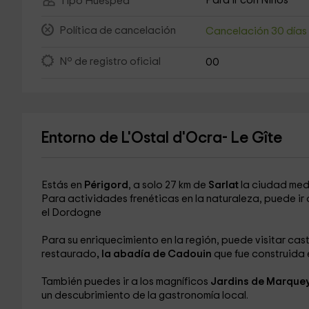
Para ir con Niños
Tipo Huésped
Política de cancelación
Cancelación 30 día
Nº de registro oficial
00
Entorno de L'Ostal d'Ocra- Le Gîte
Estás en
Périgord
, a solo 27 km de
Sarlat
la ciudad medi
Para actividades frenéticas en la naturaleza, puede ir
el Dordogne
Para su enriquecimiento en la región, puede visitar cast
restaurado
, la abadía
de Cadouin
que fue construida e
También puedes ir a los magníficos
Jardins de Marque
un descubrimiento de la gastronomía local.