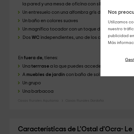
la pared y una mesa de oficina con sillas con cojines 
Nos preocu
Un entresuelo
con una alfombra gris donde puedes rel
Un baño
en colores suaves
Utilizamos co
Un magnífico tocador con un toque de madera y colo
nuestro tráfi
publicidad en
Dos
WC
independientes, uno de los cuales tiene lava
Más informac
En
fuera de
, tienes:
Gest
Una
terrrase
a la que puedes acceder a través del l
A
muebles de jardín
con baño de sol
Un grupo
Una barbacoa
Casas Rurales Aquitania
Casas Rurales Dordoña
Características de L'Ostal d'Ocra- Le