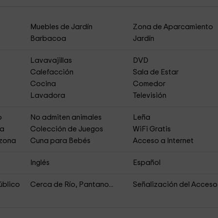
Muebles de Jardín
Zona de Aparcamiento
Barbacoa
Jardín
Lavavajillas
DVD
Calefacción
Sala de Estar
Cocina
Comedor
Lavadora
Televisión
o
No admiten animales
Leña
ja
Colección de Juegos
WiFi Gratis
 zona
Cuna para Bebés
Acceso a Internet
Inglés
Español
úblico
Cerca de Río, Pantano...
Señalización del Acceso