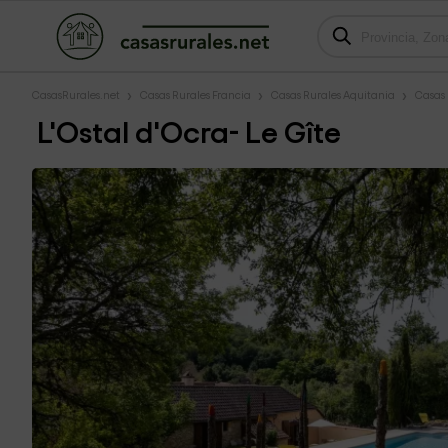
CasasRurales.net
Casas Rurales Francia
Casas Rurales Aquitania
Casas
L'Ostal d'Ocra- Le Gîte