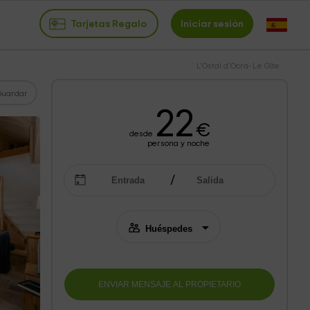
Tarjetas Regalo
Iniciar sesión
L'Ostal d'Ocra- Le Gîte
Guardar
22
€
desde
persona y noche