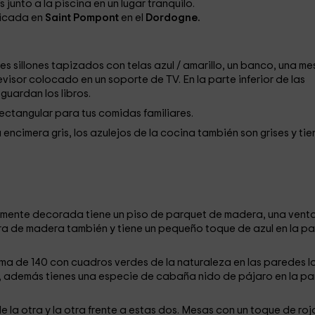
junto a la piscina en un lugar tranquilo.
bicada en
Saint Pompont
en el
Dordogne.
es sillones tapizados con telas azul / amarillo, un banco, una me
levisor
colocado en un soporte de TV. En la parte inferior de las
guardan los libros.
ectangular para tus comidas familiares.
 encimera gris, los azulejos de la cocina también son grises y tie
mente decorada tiene un piso de parquet de madera, una vent
a de madera también y tiene un pequeño toque de azul en la p
ma de 140 con cuadros verdes de la naturaleza en las paredes l
, además tienes una especie de cabaña nido de pájaro en la pa
e la otra y la otra frente a estas dos. Mesas con un toque de roj