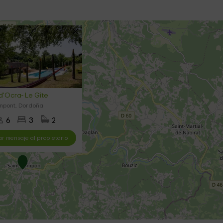
 d'Ocra- Le Gîte
mpont, Dordoña
6
3
2
ar mensaje al propietario