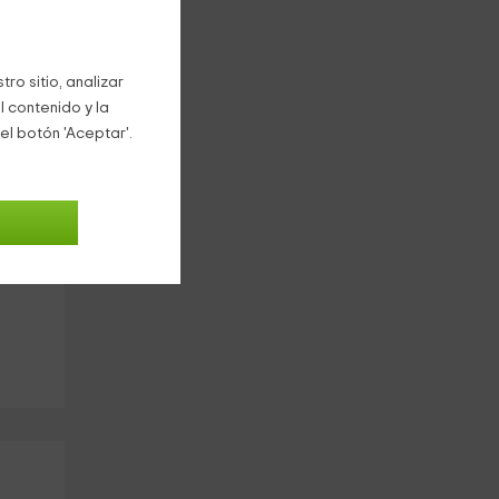
ro sitio, analizar
l contenido y la
el botón 'Aceptar'.