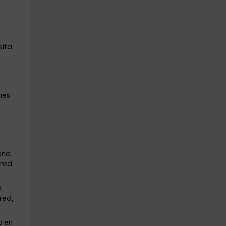
sita
nes
ana
ared
o
red,
o en