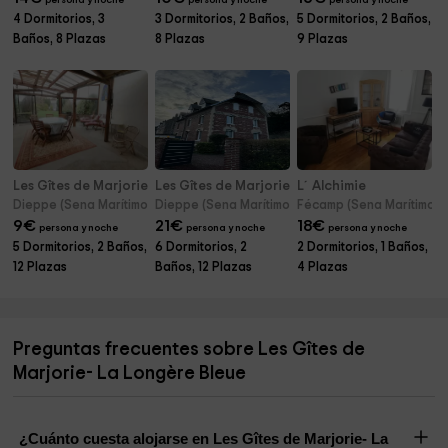
persona y noche
persona y noche
persona y noche
4 Dormitorios, 3
3 Dormitorios, 2 Baños,
5 Dormitorios, 2 Baños,
Baños, 8 Plazas
8 Plazas
9 Plazas
Les Gîtes de Marjorie- L'Inattendue
Les Gîtes de Marjorie- Le Magnolia
L´Alchimie
Dieppe (Sena Marítimo)
Dieppe (Sena Marítimo)
Fécamp (Sena Marítimo)
9
€
21
€
18
€
persona y noche
persona y noche
persona y noche
5 Dormitorios, 2 Baños,
6 Dormitorios, 2
2 Dormitorios, 1 Baños,
12 Plazas
Baños, 12 Plazas
4 Plazas
Preguntas frecuentes sobre Les Gîtes de
Marjorie- La Longère Bleue
¿Cuánto cuesta alojarse en Les Gîtes de Marjorie- La