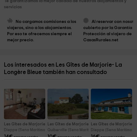
Te garantizamos la mejor calidad de nuestros alojamientos y
servicios
No cargamos comisiones a los 
Al reservar con nosotro
viajeros, sino a los alojamientos. 
cubierto por la Garantía d
Por eso te ofrecemos siempre el 
Protección al viajero de 
mejor precio.
CasasRurales.net
Los interesados en Les Gîtes de Marjorie- La
Longère Bleue también han consultado
Les Gîtes de Marjorie- Les Falaises de L'Estran
Les Gîtes de Marjorie- Villa Les Mouettes
Les Gîtes de Marjorie- 
Dieppe (Sena Marítimo)
Quiberville (Sena Marítimo)
Dieppe (Sena Marítimo)
14
€
10
€
16
€