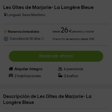
Les Gîtes de Marjorie- La Longère Bleue
Longueil, Sena Marítimo
26
€
Reserva inmediata
desde
persona y noche
Cancelación 30 días
Precio fin de semana desde 311€
Reservar ahora
Alquiler íntegro
6
personas
2
habitaciones
3
baños
Descripción de Les Gîtes de Marjorie- La
Longère Bleue