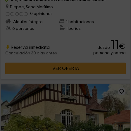
Dieppe, Sena Marítimo
0 opiniones
Alquiler íntegro
1 habitaciones
6 personas
1 baños
11
€
Reserva inmediata
desde
persona y noche
Cancelación 30 días antes
VER OFERTA