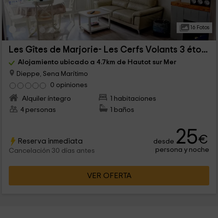
16 Fotos
Les Gîtes de Marjorie- Les Cerfs Volants 3 étoiles
Alojamiento ubicado a 4.7km de Hautot sur Mer
Dieppe, Sena Marítimo
0 opiniones
Alquiler íntegro
1 habitaciones
4 personas
1 baños
25
€
Reserva inmediata
desde
persona y noche
Cancelación 30 días antes
VER OFERTA