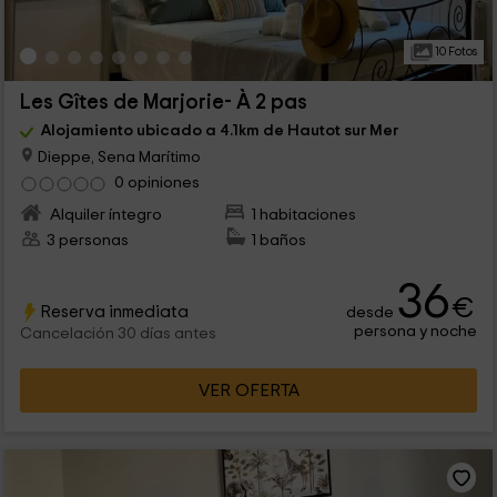
10 Fotos
Les Gîtes de Marjorie- À 2 pas
Alojamiento ubicado a 4.1km de Hautot sur Mer
Dieppe, Sena Marítimo
0 opiniones
Alquiler íntegro
1 habitaciones
3 personas
1 baños
36
€
Reserva inmediata
desde
persona y noche
Cancelación 30 días antes
VER OFERTA