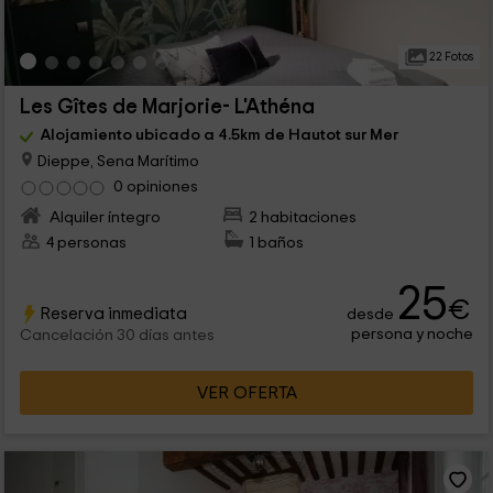
22 Fotos
Les Gîtes de Marjorie- L'Athéna
Alojamiento ubicado a 4.5km de Hautot sur Mer
Dieppe, Sena Marítimo
0 opiniones
Alquiler íntegro
2 habitaciones
4 personas
1 baños
25
€
Reserva inmediata
desde
persona y noche
Cancelación 30 días antes
VER OFERTA