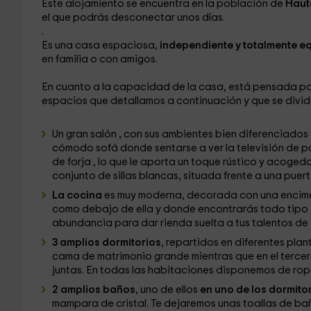
Este alojamiento se encuentra en la población de
Haut
el que podrás desconectar unos días.
.
Es una casa espaciosa,
independiente y totalmente 
en familia o con amigos.
En cuanto a la capacidad de la casa, está pensada pa
espacios que detallamos a continuación y que se divide
Un gran salón
,
con sus ambientes bien diferenciados y
cómodo sofá donde sentarse a ver la televisión de pa
de forja , lo que le aporta un toque rústico y acog
conjunto de sillas blancas, situada frente a una puer
La cocina
es muy moderna, decorada con una encimer
como debajo de ella y donde encontrarás todo tipo de
abundancia para dar rienda suelta a tus talentos de 
3 amplios dormitorios
, repartidos en diferentes plan
cama de matrimonio grande mientras que en el terce
juntas. En todas las habitaciones disponemos de ropa
2 amplios baños
, uno de ellos
en uno de los dormito
mampara de cristal. Te dejaremos unas toallas de bañ