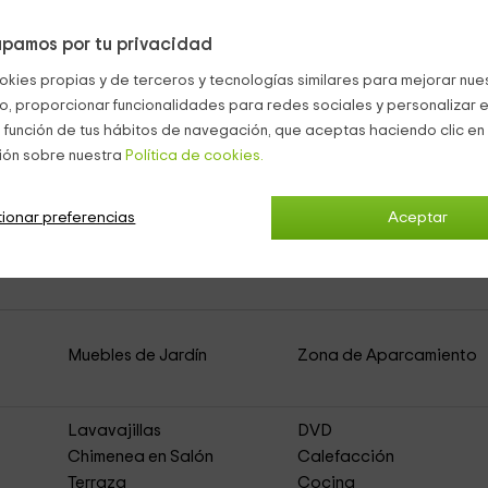
pamos por tu privacidad
con mobiliario.
okies propias y de terceros y tecnologías similares para mejorar nuest
co, proporcionar funcionalidades para redes sociales y personalizar e
 función de tus hábitos de navegación, que aceptas haciendo clic en 
ión sobre nuestra
Política de cookies.
ionar preferencias
Aceptar
orie- Carnet de Voyages
(Casa Rural de Alquiler
Muebles de Jardín
Zona de Aparcamiento
Lavavajillas
DVD
Chimenea en Salón
Calefacción
Terraza
Cocina