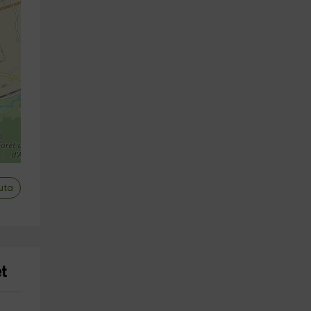
uta
butors