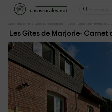
CasasRurales.net
Casas Rurales Francia
Casas Rurales Alta Normandía
Les Gîtes de Marjorie- Carnet