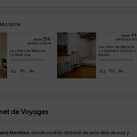
 Marjorie
44
desde
25
€
persona y noc
desde
persona y noche
Les Gîtes de Marjorie- 
Les Gîtes de Marjorie- 
La Chambre d'Emma 2 
La Belle Vue
étoiles
Dieppe (Sena Marítimo)
Dieppe (Sena Marítimo)
2
1
1
2
1
1
rnet de Voyages
ena Marítimo
, donde podrás disfrutar de unos días de paz y