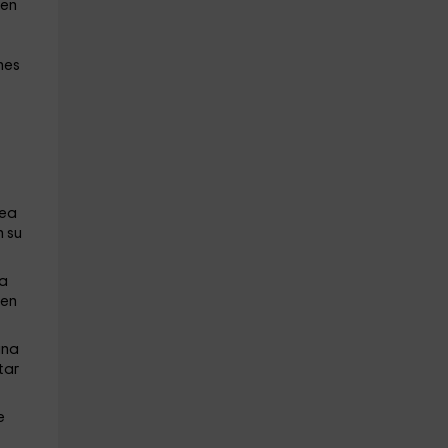
en
nes
nea
n su
ma
 en
una
tar
e