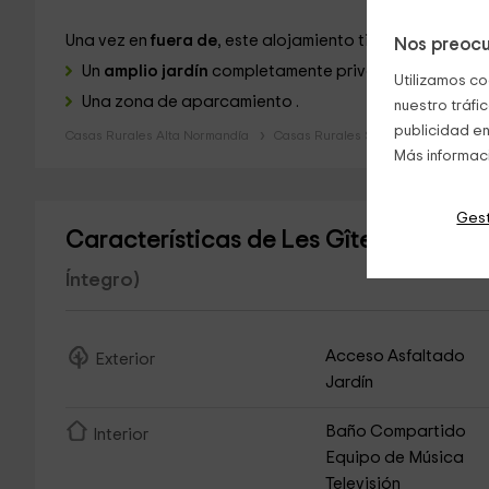
Una vez en
fuera de
, este alojamiento tiene:
Nos preocu
Un
amplio jardín
completamente privado y equipado 
Utilizamos co
Una zona de aparcamiento .
nuestro tráfi
publicidad en
Casas Rurales Alta Normandía
Casas Rurales Sena Marítimo
Más informac
Gest
Características de Les Gîtes de Marj
Íntegro)
Acceso Asfaltado
Exterior
Jardín
Baño Compartido
Interior
Equipo de Música
Televisión