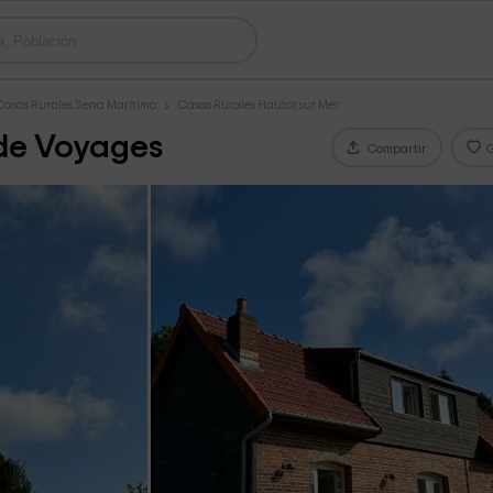
Casas Rurales Sena Marítimo
Casas Rurales Hautot sur Mer
 de Voyages
Compartir