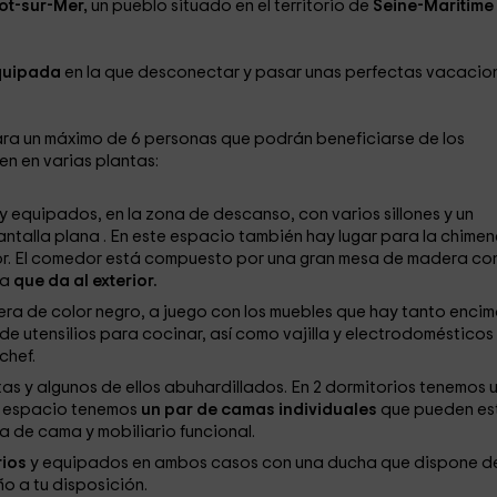
ot-sur-Mer,
un pueblo situado en el territorio de
Seine-Maritime
equipada
en la que desconectar y pasar unas perfectas vacacio
ra un máximo de 6 personas que podrán beneficiarse de los
n en varias plantas:
 equipados, en la zona de descanso, con varios sillones y un
ntalla plana . En este espacio también hay lugar para la chime
edor. El comedor está compuesto por una gran mesa de madera co
ta
que da al exterior.
a de color negro, a juego con los muebles que hay tanto enci
 utensilios para cocinar, así como vajilla y electrodomésticos
chef.
tas y algunos de ellos abuhardillados. En 2 dormitorios tenemos 
r espacio tenemos
un par de camas individuales
que pueden es
 de cama y mobiliario funcional.
rios
y equipados en ambos casos con una ducha que dispone d
o a tu disposición.