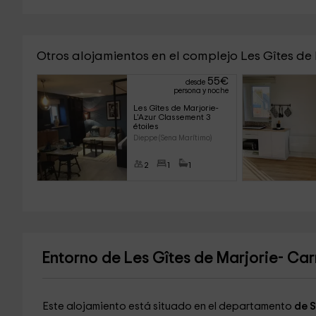
Otros alojamientos en el complejo Les Gîtes de
55
€
desde
persona y noche
Les Gîtes de Marjorie- 
L'Azur Classement 3 
étoiles
Dieppe (Sena Marítimo)
2
1
1
Entorno de Les Gîtes de Marjorie- Ca
Este alojamiento está situado en el departamento
de S