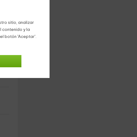
ro sitio, analizar
l contenido y la
el botón 'Aceptar'.