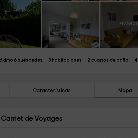
+18 fotos
áximo 6 huéspedes
3 habitaciones
2 cuartos de baño
4
Características
Mapa
- Carnet de Voyages