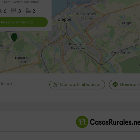
ur Mer, Seine-Maritime
6
3
2
Reserva inmediata
ítimo
)
Compartir ubicación
Generar r
©
OpenStreetMap
contri