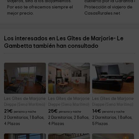
viajeros, sino a los alojamientos. 
cubierto por la Garantía de
Por eso te ofrecemos siempre el 
Protección al viajero de 
mejor precio.
CasasRurales.net
Los interesados en Les Gîtes de Marjorie- Le
Gambetta también han consultado
Les Gîtes de Marjorie- Dieppe plage 3 étoiles
Les Gîtes de Marjorie- Vent d'Ouest centre ville
Les Gîtes de Marjorie-
Dieppe (Sena Marítimo)
Dieppe (Sena Marítimo)
Dieppe (Sena Marítimo)
21
€
25
€
14
€
persona y noche
persona y noche
persona y noche
2 Dormitorios, 1 Baños,
2 Dormitorios, 2 Baños,
2 Dormitorios, 1 Baños,
4 Plazas
4 Plazas
5 Plazas