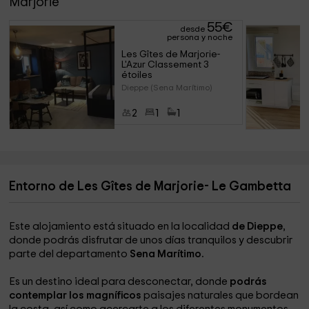
Marjorie
55
€
desde
persona y noche
Les Gîtes de Marjorie- 
L'Azur Classement 3 
étoiles
Dieppe (Sena Marítimo)
2
1
1
Entorno de Les Gîtes de Marjorie- Le Gambetta
Este alojamiento está situado en la localidad
de Dieppe
,
donde podrás disfrutar de unos días tranquilos y descubrir
parte del departamento
Sena Marítimo.
Es un destino ideal para desconectar, donde
podrás
contemplar los magníficos
paisajes naturales que bordean