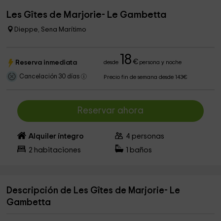
Les Gîtes de Marjorie- Le Gambetta
Dieppe, Sena Marítimo
18
€
Reserva inmediata
desde
persona y noche
Cancelación 30 días
Precio fin de semana desde 143€
Reservar ahora
Alquiler íntegro
4
personas
2
habitaciones
1
baños
Descripción de Les Gîtes de Marjorie- Le
Gambetta