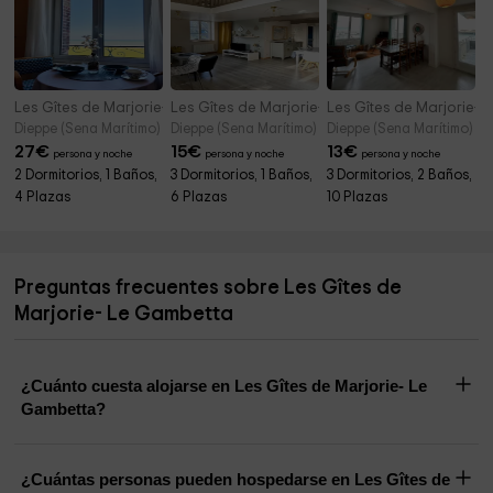
Les Gîtes de Marjorie- Les Pieds dans l'Eau
Les Gîtes de Marjorie- Le Champlain 3 étoiles
Les Gîtes de Marjorie- 
Dieppe (Sena Marítimo)
Dieppe (Sena Marítimo)
Dieppe (Sena Marítimo)
27
€
15
€
13
€
persona y noche
persona y noche
persona y noche
2 Dormitorios, 1 Baños,
3 Dormitorios, 1 Baños,
3 Dormitorios, 2 Baños,
4 Plazas
6 Plazas
10 Plazas
Preguntas frecuentes sobre Les Gîtes de
Marjorie- Le Gambetta
¿Cuánto cuesta alojarse en Les Gîtes de Marjorie- Le
Gambetta?
¿Cuántas personas pueden hospedarse en Les Gîtes de