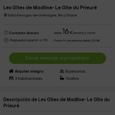
Les Gîtes de Madline- Le Gîte du Prieuré
Saint-Georges-de-Gréhaigne, Ille y Vilaine
16
€
Contacto directo
desde
persona y noche
Respuesta superior a 72h
Precio fin de semana desde 261.8€
Enviar mensaje al propietario
Alquiler íntegro
8
personas
3
habitaciones
1
baños
Descripción de Les Gîtes de Madline- Le Gîte du
Prieuré