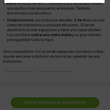
Baño
dividido en dos. Compuesto por un lavabo doble ,
una ducha y tras una puerta, el inodoro. También
encontrará una lavadora
.
3 habitaciones
con todos los detalles.
2 de
ellas con una
cama de matrimonio y una pantalla plana . El tercer
dormitorio es más espacioso y tiene una cama tándem
con una litera
sobre una cama doble
y un gran armario
para guardar toda tu ropa.
Una zona exterior con un jardín equipado con mesa y sillas,
donde sentarse a disfrutar de las vistas, además de una
barbacoa .
Casas Rurales Bretaña
Casas Rurales Ille y Vilaine
Enviar mensaje al propietario