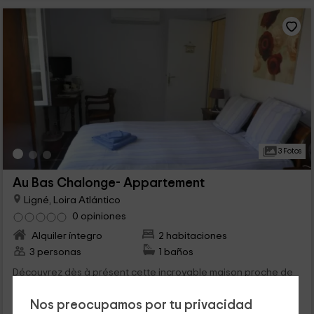
3 Fotos
Au Bas Chalonge- Appartement
Ligné, Loira Atlántico
0 opiniones
Alquiler íntegro
2 habitaciones
3 personas
1 baños
Découvrez dès à présent cette incroyable maison proche de
Nantes et dans un écrin de verdure calme et bucolique. Venez
passer des vacances inoubliables en famille...
Nos preocupamos por tu privacidad