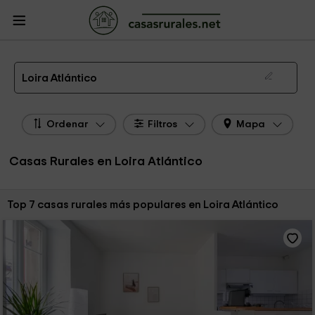
CasasRurales.net
Casas Rurales Francia
Casas Rurales Países del Loire
Casas Rurales Loira Atlántico
Las 7 mejores casas rurales en Loira Atlántico de 2026
Loira Atlántico
Ordenar
Filtros
Mapa
Casas Rurales en Loira Atlántico
Ordenar por:
Top 7 casas rurales más populares en Loira Atlántico