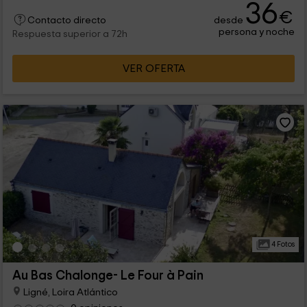
36
€
desde
Contacto directo
persona y noche
Respuesta superior a 72h
VER OFERTA
4 Fotos
Au Bas Chalonge- Le Four à Pain
Ligné, Loira Atlántico