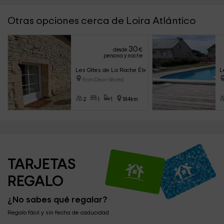
Otras opciones cerca de Loira Atlántico
30
desde
€
persona y noche
Les Gîtes de La Roche Élie - Chez Théophile
L
Rom (Deux-Sèvres)
2
1
1
184km
TARJETAS 
REGALO
¿No sabes qué regalar?
Regalo fácil y sin fecha de caducidad