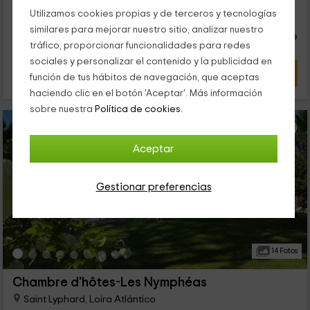
29
Utilizamos cookies propias y de terceros y tecnologías
€
desde
Contacto directo
similares para mejorar nuestro sitio, analizar nuestro
persona y noche
Respuesta superior a 72h
tráfico, proporcionar funcionalidades para redes
sociales y personalizar el contenido y la publicidad en
VER OFERTA
función de tus hábitos de navegación, que aceptas
haciendo clic en el botón 'Aceptar'. Más información
sobre nuestra
Política de cookies.
Aceptar
Gestionar preferencias
14 Fotos
Chambre d'hôtes-Les Nymphéas
Saint Lyphard, Loira Atlántico