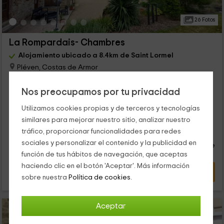
26 Fotos
La Rompardais- Chambres
Alojamiento ubicado a 8.4km de Saint Lormel
Pléven, Costas de Armor
0 opiniones
Nos preocupamos por tu privacidad
Por habitaciones
4 habitaciones
11 personas
4 baños
Utilizamos cookies propias y de terceros y tecnologías
similares para mejorar nuestro sitio, analizar nuestro
36
tráfico, proporcionar funcionalidades para redes
€
desde
Contacto directo
sociales y personalizar el contenido y la publicidad en
persona y noche
Cancelación 30 días antes
función de tus hábitos de navegación, que aceptas
haciendo clic en el botón 'Aceptar'. Más información
VER OFERTA
sobre nuestra
Política de cookies.
Aceptar