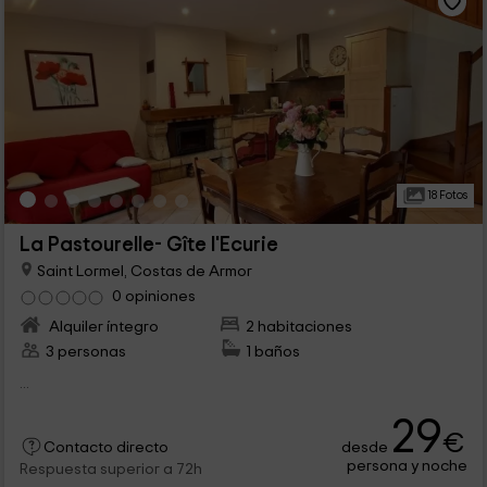
18 Fotos
La Pastourelle- Gîte l'Ecurie
Saint Lormel, Costas de Armor
0 opiniones
Alquiler íntegro
2 habitaciones
3 personas
1 baños
...
29
€
desde
Contacto directo
persona y noche
Respuesta superior a 72h