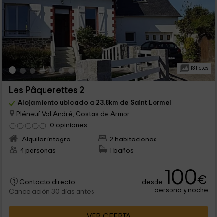
13 Fotos
Les Pâquerettes 2
Alojamiento ubicado a 23.8km de Saint Lormel
Pléneuf Val André, Costas de Armor
0 opiniones
Alquiler íntegro
2 habitaciones
4 personas
1 baños
100
€
desde
Contacto directo
persona y noche
Cancelación 30 días antes
VER OFERTA