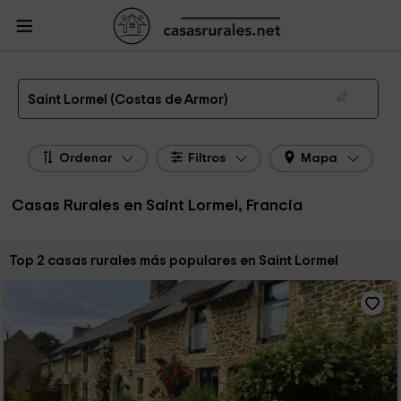
CasasRurales.net
Casas Rurales Francia
Casas Rurales Bretaña
Casas
Rurales Costas de Armor
Casas Rurales Saint Lormel
Las 2 mejores casas rurales en Saint Lormel de 2026
Saint Lormel (Costas de Armor)
Ordenar
Filtros
Mapa
Casas Rurales en Saint Lormel, Francia
Ordenar por:
Top 2 casas rurales más populares en Saint Lormel