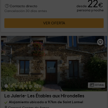
22
€
desde
Contacto directo
persona y noche
Cancelación 30 días antes
VER OFERTA
13 Fotos
La Julerie- Les Étables aux Hirondelles
Alojamiento ubicado a 9.7km de Saint Lormel
Corseul, Costas de Armor