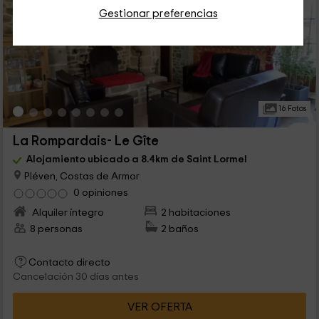
Gestionar preferencias
16 Fotos
La Rompardais- Le Gîte
Alojamiento ubicado a 8.4km de Saint Lormel
Pléven, Costas de Armor
0 opiniones
Alquiler íntegro
2 habitaciones
8 personas
2 baños
Contacto directo
Cancelación 30 días antes
VER OFERTA