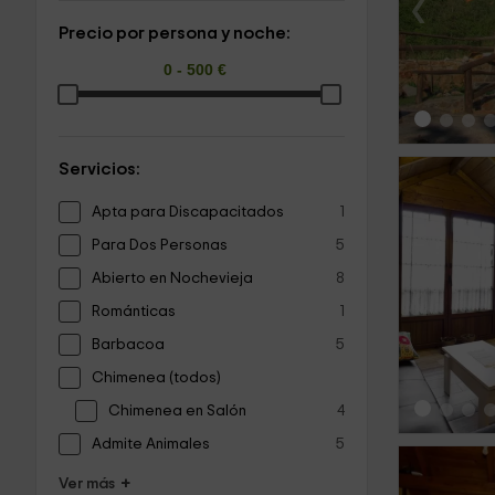
‹
Precio por persona y noche:
Servicios:
Apta para Discapacitados
1
Para Dos Personas
5
Abierto en Nochevieja
8
‹
Románticas
1
Barbacoa
5
Chimenea (todos)
Chimenea en Salón
4
Admite Animales
5
+
Ver más