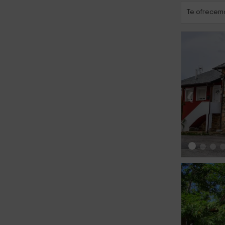
Te ofrecemo
‹