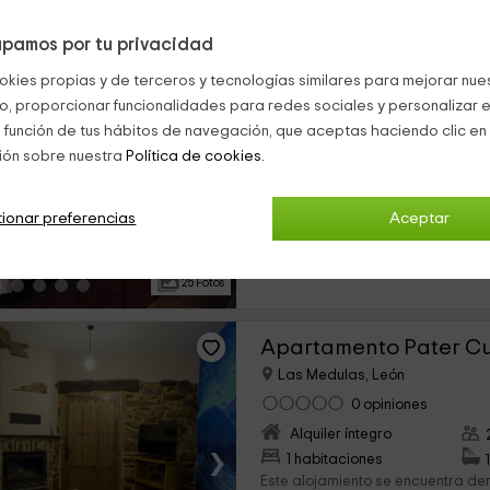
pamos por tu privacidad
Casa Gonzama
okies propias y de terceros y tecnologías similares para mejorar nuest
Las Medulas, León
co, proporcionar funcionalidades para redes sociales y personalizar e
0 opiniones
 función de tus hábitos de navegación, que aceptas haciendo clic en 
Alquiler íntegro
ión sobre nuestra
Política de cookies.
›
5 habitaciones
Nuestro alojamiento se encuentra
ionar preferencias
Aceptar
más concurridos de la provincia
curioso. Hablamos de la zona de 
espacio...
25 Fotos
Apartamento Pater C
Las Medulas, León
0 opiniones
Alquiler íntegro
›
1 habitaciones
Este alojamiento se encuentra den