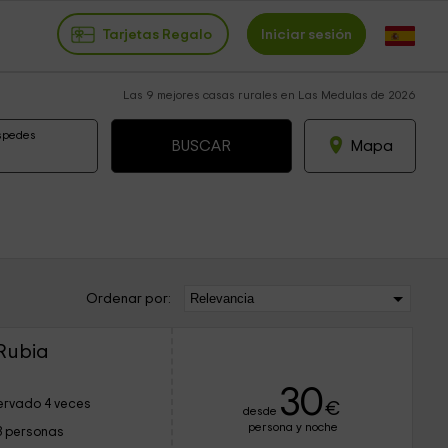
Tarjetas Regalo
Iniciar sesión
Las 9 mejores casas rurales en Las Medulas de 2026
spedes
Mapa
Ordenar por:
Rubia
30
ervado 4 veces
€
desde
persona y noche
3 personas