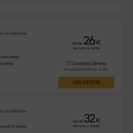
de Las Medulas
26
€
desde
persona y noche
6 personas
Contacto directo
2 baños
Respuesta inferior a 24h
VER OFERTA
de Las Medulas
32
€
desde
persona y noche
rvado 6 veces