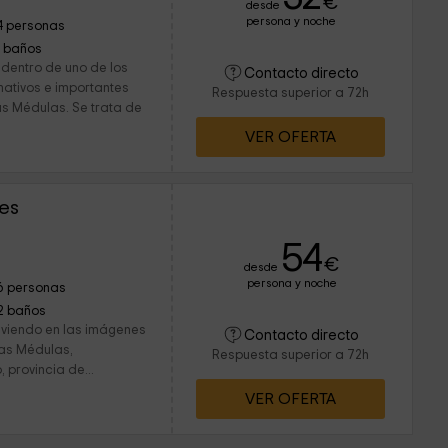
€
desde
persona y noche
4 personas
1 baños
 dentro de uno de los
Contacto directo
mativos e importantes
Respuesta superior a 72h
as Médulas. Se trata de
VER OFERTA
es
54
€
desde
persona y noche
6 personas
2 baños
 viendo en las imágenes
Contacto directo
Las Médulas,
Respuesta superior a 72h
 provincia de...
VER OFERTA