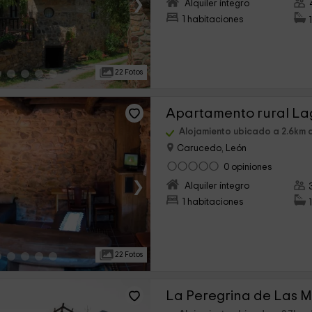
›
Alquiler íntegro
1 habitaciones
22 Fotos
Apartamento rural L
Alojamiento ubicado a 2.6km 
Carucedo, León
0 opiniones
›
Alquiler íntegro
1 habitaciones
22 Fotos
La Peregrina de Las 