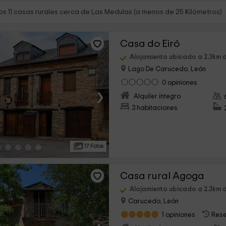
s 11 casas rurales cerca de Las Medulas (a menos de 25 Kilómetros)
Casa do Eiró
Alojamiento ubicado a 2.3km 
Lago De Carucedo, León
0 opiniones
›
Alquiler íntegro
3 habitaciones
17 Fotos
Casa rural Agoga
Alojamiento ubicado a 2.3km 
Carucedo, León
1 opiniones
Rese