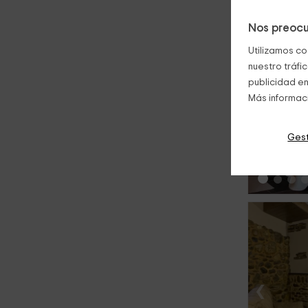
Nos preocu
Utilizamos co
nuestro tráfi
publicidad en
Más informac
‹
Gest
‹