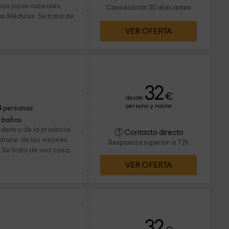
sus joyas naturales,
Cancelación 30 días antes
as Médulas. Se trata de
VER OFERTA
32
€
desde
persona y noche
4 personas
1 baños
dentro de la provincia
Contacto directo
sfrutar de las mejores
Respuesta superior a 72h
. Se trata de una casa
VER OFERTA
32