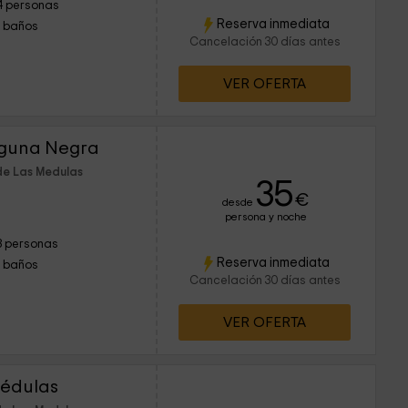
4 personas
Reserva inmediata
1 baños
Cancelación 30 días antes
VER OFERTA
aguna Negra
de Las Medulas
35
€
desde
persona y noche
3 personas
Reserva inmediata
1 baños
Cancelación 30 días antes
VER OFERTA
Médulas