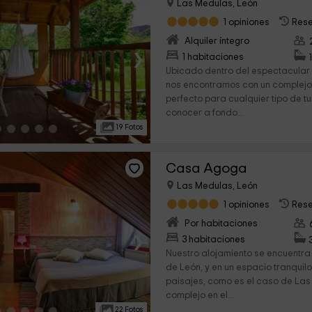
Las Medulas, León
1 opiniones
Rese
Alquiler íntegro
›
1 habitaciones
Ubicado dentro del espectacular
nos encontramos con un complejo
perfecto para cualquier tipo de tu
conocer a fondo...
19 Fotos
Casa Agoga
Las Medulas, León
1 opiniones
Rese
Por habitaciones
›
3 habitaciones
Nuestro alojamiento se encuentra 
de León, y en un espacio tranquil
paisajes, como es el caso de Las
complejo en el...
22 Fotos