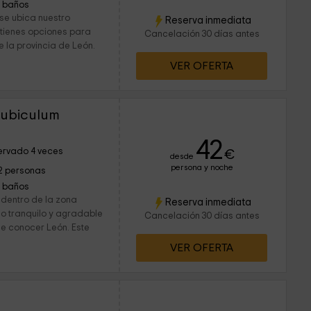
1 baños
 se ubica nuestro
Reserva inmediata
 tienes opciones para
Cancelación 30 días antes
e la provincia de León.
VER OFERTA
Cubiculum
42
ervado 4 veces
€
desde
persona y noche
2 personas
1 baños
 dentro de la zona
Reserva inmediata
o tranquilo y agradable
Cancelación 30 días antes
ue conocer León. Este
VER OFERTA