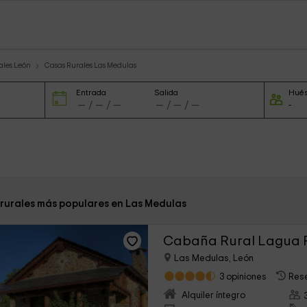
ales León
Casas Rurales Las Medulas
Entrada
Salida
Hué
 rurales más populares en Las Medulas
Cabaña Rural Lagua 
Las Medulas, León
3 opiniones
Res
Alquiler íntegro