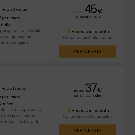
45
rvado 2 veces
€
desde
persona y noche
2 personas
1 baños
 paraje de Las Médulas,
Reserva inmediata
 de alojamientos
Cancelación 14 días antes
rista que quiera
VER OFERTA
37
rvado 1 veces
€
desde
persona y noche
6 personas
3 baños
dentro de la provincia
Reserva inmediata
o y de impresionantes
Cancelación 30 días antes
 Médulas. Se trata de un
VER OFERTA