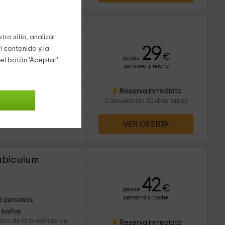
ro sitio, analizar
29
l contenido y la
€
desde
el botón 'Aceptar'.
persona y noche
14 personas
5 baños
 en uno de los parajes
Reserva inmediata
 de León, además de
Cancelación 30 días antes
Las Médulas. En este
VER OFERTA
ubiculum
42
€
desde
persona y noche
2 personas
1 baños
tro de la provincia de
Reserva inmediata