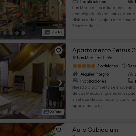
›
1 habitaciones
Las Médulas es el lugar en el que
complejo de alojamientos, donde
disfrutar de tu viaje a esta zona d
Se trata de un...
19 Fotos
Apartamento Petrus 
Las Medulas, León
3 opiniones
Res
Alquiler íntegro
›
1 habitaciones
Nuestro alojamiento se encuentra
de Las Médulas, que es un espaci
en el que desconectar, y con el q
apartamento es...
20 Fotos
Auro Cubiculum