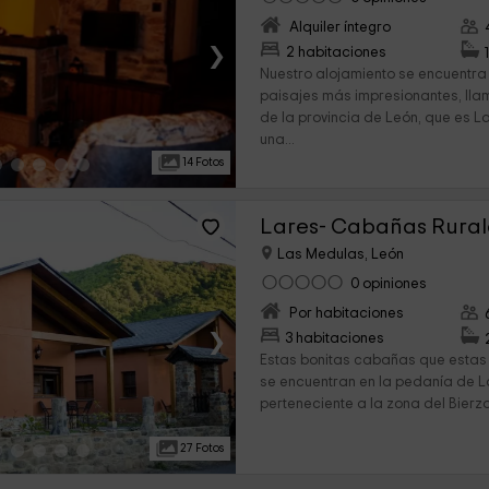
Alquiler íntegro
›
2 habitaciones
Nuestro alojamiento se encuentra
paisajes más impresionantes, lla
de la provincia de León, que es L
una...
14 Fotos
Lares- Cabañas Rural
Las Medulas, León
0 opiniones
Por habitaciones
›
3 habitaciones
Estas bonitas cabañas que estas
se encuentran en la pedanía de 
perteneciente a la zona del Bierzo,
27 Fotos