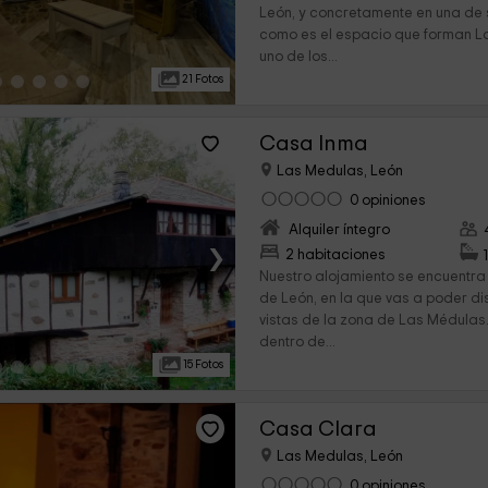
León, y concretamente en una de 
como es el espacio que forman L
uno de los...
21 Fotos
Casa Inma
Las Medulas, León
0 opiniones
Alquiler íntegro
›
2 habitaciones
Nuestro alojamiento se encuentra 
de León, en la que vas a poder di
vistas de la zona de Las Médulas
dentro de...
15 Fotos
Casa Clara
Las Medulas, León
0 opiniones