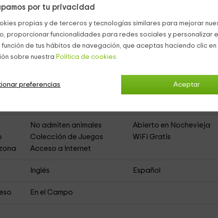
pamos por tu privacidad
erme
(Casa Rural de Alquiler Íntegro)
okies propias y de terceros y tecnologías similares para mejorar nuest
co, proporcionar funcionalidades para redes sociales y personalizar e
 función de tus hábitos de navegación, que aceptas haciendo clic en 
Muebles de Jardín
Zona de Aparcamiento
ión sobre nuestra
Política de cookies.
Comedor
Cocina
ionar preferencias
Aceptar
Sala de Estar
Baño en Habitación
DVD
No admiten animales
Abierto en Nochevieja
o
Colección de Juegos
WiFi Gratis
 zona
Acceso a Internet
Inglés
Español
ceso
En el Campo