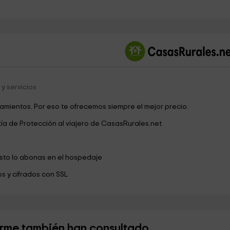
©
OpenStreetMap
contri
y servicios
jamientos. Por eso te ofrecemos siempre el mejor precio.
tía de Protección al viajero de CasasRurales.net
esto lo abonas en el hospedaje
s y cifrados con SSL
Ferme también han consultado