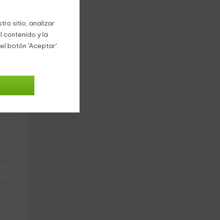
ro sitio, analizar
l contenido y la
el botón 'Aceptar'.