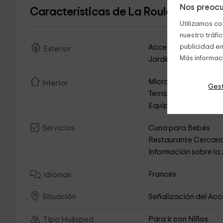
Nos preocu
Características de La Roulotte à la F
Utilizamos co
nuestro tráfi
publicidad en
Acceso Asfaltado
Exterior
Más informac
Jardín
Microondas
Interior
Gest
Terraza
Equipo de Música
Cuna para Bebés
Servicios
Restaurante Cercan
Información sobre la
Francés
Idiomas
Señalización del Ac
Situación
Para ir con Niños
Tipo Huésped