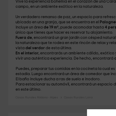
Vive la experiencia bohemia en el corazón de una Car
campo, en un ambiente exótico en la naturaleza.
Un verdadero remanso de paz, un espacio para refresca
ubicado en una granja, que se encuentra en el
Palogne
Incluye un área
de 19 m²
, puede acomodar hasta
4 per
único que tienes que hacer es reservar tu alojamiento.
Fuera de
, encontrará un gran jardín
con césped natural,
la naturaleza que te rodea en este rincón de relax y re
vista
del verdor
de esta última.
En el interior,
encontrarás un ambiente cálido, exótico y
vivir una auténtica experiencia. De hecho, encontrará
Puedes, preparar tus comidas en la cocineta
la cual es
estadía. Luego encontrará un área de comedor que inc
El baño
incluye ducha a ras de suelo e inodoro.
Para estacionar su automóvil, encontrará un espacio
en este último.
Casas Rurales Ródano - Alpes
Casas Rurales Loira