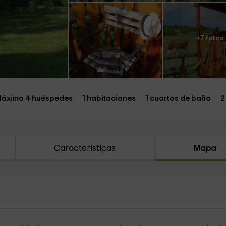
+7 fotos
áximo 4 huéspedes
1 habitaciones
1 cuartos de baño
2
Características
Mapa