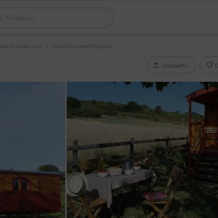
sas Rurales Loira
Casas Rurales Palogneux
Compartir