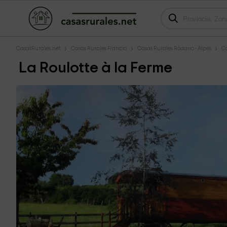
CasasRurales.net
Casas Rurales Francia
Casas Rurales Ródano - Alpes
Ca
La Roulotte à la Ferme