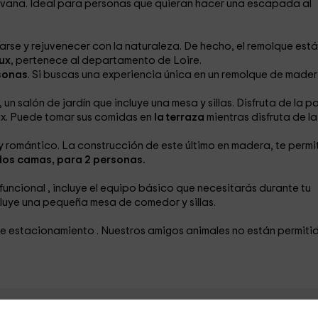
avana. Ideal para personas que quieran hacer una escapada al
rse y rejuvenecer con la naturaleza. De hecho, el remolque está
ux
, pertenece al departamento de Loire.
sonas
. Si buscas una experiencia única en un remolque de mader
 un salón de jardín
que incluye una mesa y sillas. Disfruta de la p
lax. Puede tomar sus comidas en
la terraza
mientras disfruta de la
 romántico. La construcción de este último en madera, te permi
dos camas, para 2 personas.
 funcional
, incluye el equipo básico que necesitarás durante tu
luye una pequeña mesa de comedor y sillas.
 de estacionamiento
. Nuestros amigos animales no están permiti