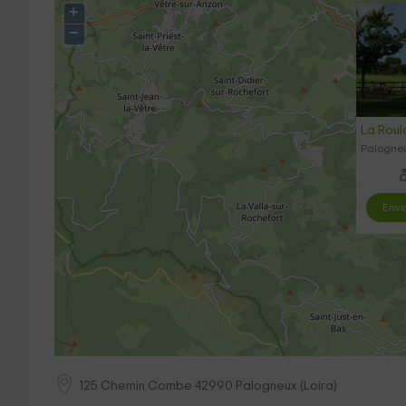
+
−
La Roul
Palogneu
Envi
125 Chemin Combe
42990
Palogneux
(
Loira
)