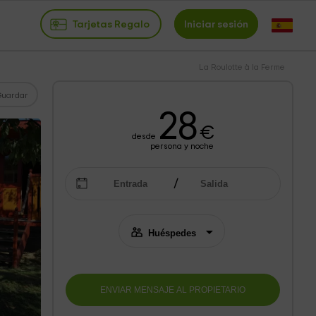
Tarjetas Regalo
Iniciar sesión
La Roulotte à la Ferme
Guardar
28
€
desde
persona y noche