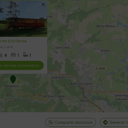
otte à la Ferme
x, Loire
4
1
1
ar mensaje al propietario
Compartir ubicación
Generar r