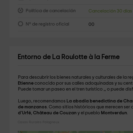
Política de cancelación
Cancelación 30 día
Nº de registro oficial
00
Entorno de La Roulotte à la Ferme
Para descubrir los bienes naturales y culturales de la r
Etienne
conocido por sus calles adoquinadas y su centr
Puede tomar un paseo en el tren turístico
,
, o puede disf
Luego, recomendamos
La abadía benedictina de Cha
de manzanos
. Como sitios históricos que merecen ser
d'Urfé
,
Château de Couzan
y el pueblo
Montverdun
.
Casas Rurales Palogneux