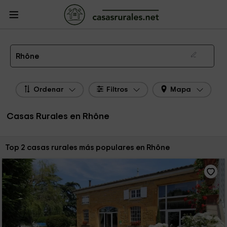
CasasRurales.net
Casas Rurales Francia
Casas Rurales Ródano - Alpes
Casas Rurales Rhône
Las 2 mejores casas rurales en Rhône de 2026
Rhône
Ordenar
Filtros
Mapa
Casas Rurales en Rhône
Ordenar por:
Top 2 casas rurales más populares en Rhône