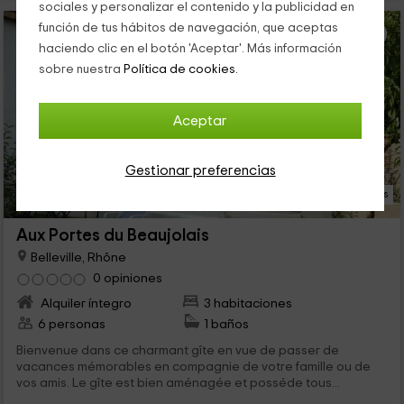
sociales y personalizar el contenido y la publicidad en
función de tus hábitos de navegación, que aceptas
haciendo clic en el botón 'Aceptar'. Más información
sobre nuestra
Política de cookies.
Aceptar
Gestionar preferencias
18 Fotos
Aux Portes du Beaujolais
Belleville, Rhône
0 opiniones
Alquiler íntegro
3 habitaciones
6 personas
1 baños
Bienvenue dans ce charmant gîte en vue de passer de
vacances mémorables en compagnie de votre famille ou de
vos amis. Le gîte est bien aménagée et posséde tous...