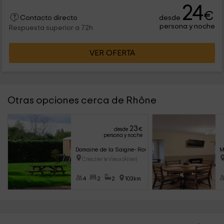
24
€
desde
Contacto directo
persona y noche
Respuesta superior a 72h
VER OFERTA
Otras opciones cerca de Rhône
23
desde
€
persona y noche
Domaine de la Saigne- Roulottes
M
Creuzier le Vieux (Allier)
4
2
2
103km