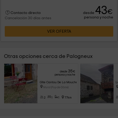
43
€
desde
Contacto directo
persona y noche
Cancelación 30 días antes
VER OFERTA
Otras opciones cerca de Palogneux
35
desde
€
persona y noche
Gîte Cantou De La Mouche
L
Murol (Puy-de-Dôme)
2
1
1
77km