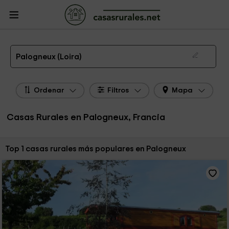
CasasRurales.net
Casas Rurales Francia
Casas Rurales Ródano - Alpes
Casas Rurales Loira
Casas Rurales Palogneux
Las 1 mejores casas rurales en Palogneux de 2026
Palogneux (Loira)
Ordenar
Filtros
Mapa
Casas Rurales en Palogneux, Francia
Ordenar por:
Top 1 casas rurales más populares en Palogneux