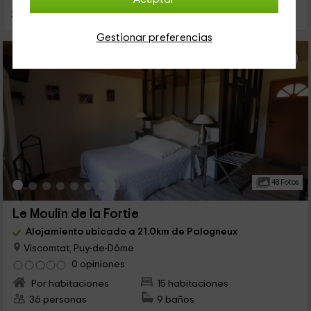
25 Kilómetros)
Gestionar preferencias
48 Fotos
Le Moulin de la Fortie
Alojamiento ubicado a 21.0km de Palogneux
Viscomtat, Puy-de-Dôme
0 opiniones
Por habitaciones
15 habitaciones
36 personas
9 baños