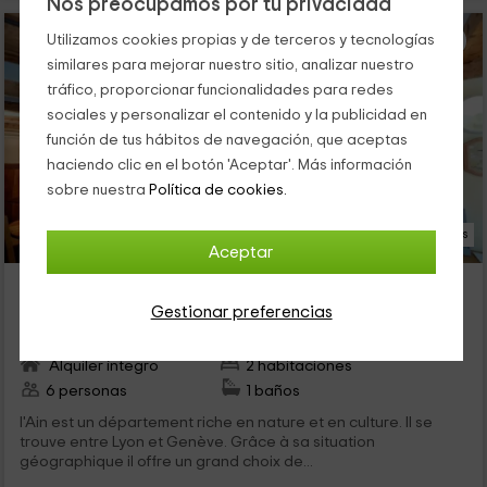
Nos preocupamos por tu privacidad
Utilizamos cookies propias y de terceros y tecnologías
similares para mejorar nuestro sitio, analizar nuestro
tráfico, proporcionar funcionalidades para redes
sociales y personalizar el contenido y la publicidad en
función de tus hábitos de navegación, que aceptas
haciendo clic en el botón 'Aceptar'. Más información
sobre nuestra
Política de cookies.
14 Fotos
Aceptar
Les Pelaz- Chez Louise
Hotonnes, Ain
Gestionar preferencias
0 opiniones
Alquiler íntegro
2 habitaciones
6 personas
1 baños
l'Ain est un département riche en nature et en culture. Il se
trouve entre Lyon et Genève. Grâce à sa situation
géographique il offre un grand choix de...