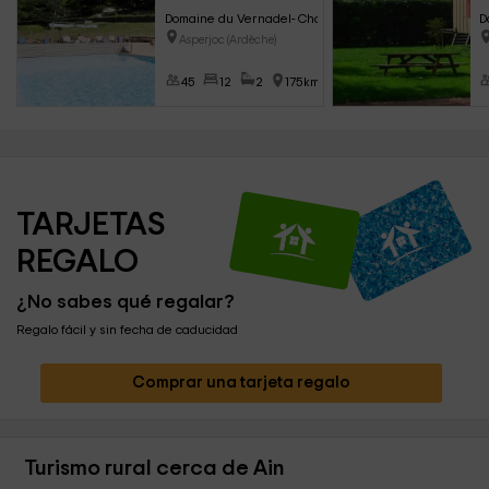
Domaine du Vernadel- Chalet Rêve
D
Asperjoc (Ardèche)
45
12
2
175km
TARJETAS 
REGALO
¿No sabes qué regalar?
Regalo fácil y sin fecha de caducidad
Comprar una tarjeta regalo
Turismo rural cerca de Ain