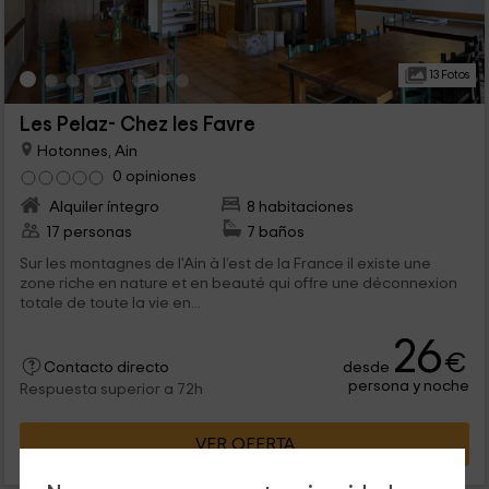
13 Fotos
Les Pelaz- Chez les Favre
Hotonnes, Ain
0 opiniones
Alquiler íntegro
8 habitaciones
17 personas
7 baños
Sur les montagnes de l'Ain à l’est de la France il existe une
zone riche en nature et en beauté qui offre une déconnexion
totale de toute la vie en...
26
€
desde
Contacto directo
persona y noche
Respuesta superior a 72h
VER OFERTA