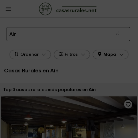
CasasRurales.net
Casas Rurales Francia
Casas Rurales Ródano - Alpes
Casas Rurales Ain
Las 3 mejores casas rurales en Ain de 2026
Ain
Ordenar
Filtros
Mapa
Casas Rurales en Ain
Ordenar por:
Top 3 casas rurales más populares en Ain