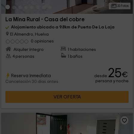
33 Fotos
La Mina Rural - Casa del cobre
Alojamiento ubicado a 9.8km de Puerto De La Laja
El Almendro, Huelva
0 opiniones
Alquiler íntegro
1 habitaciones
4 personas
1 baños
25
€
Reserva inmediata
desde
persona y noche
Cancelación 30 días antes
VER OFERTA