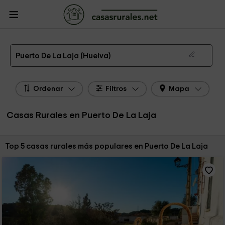
CasasRurales.net
Casas Rurales
Casas Rurales Andalucía
Casas Rurales
Huelva
Casas Rurales Puerto De La Laja
Las 5 mejores casas rurales en Puerto De La Laja de 2026
Puerto De La Laja (Huelva)
Ordenar
Filtros
Mapa
Casas Rurales en Puerto De La Laja
Ordenar por:
Top 5 casas rurales más populares en Puerto De La Laja