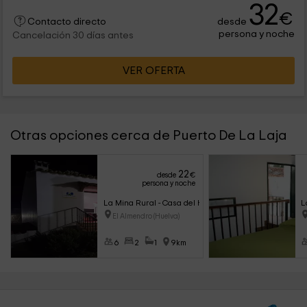
32
€
desde
Contacto directo
persona y noche
Cancelación 30 días antes
VER OFERTA
Otras opciones cerca de Puerto De La Laja
22
desde
€
persona y noche
La Mina Rural - Casa del Hierro
L
El Almendro (Huelva)
6
2
1
9km