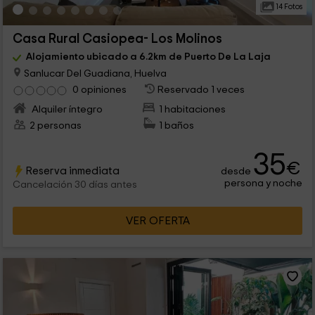
14 Fotos
Casa Rural Casiopea- Los Molinos
Alojamiento ubicado a 6.2km de Puerto De La Laja
Sanlucar Del Guadiana, Huelva
0 opiniones
Reservado 1 veces
Alquiler íntegro
1 habitaciones
2 personas
1 baños
35
€
Reserva inmediata
desde
persona y noche
Cancelación 30 días antes
VER OFERTA