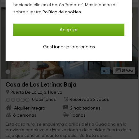
haciendo clic en el botón 'Aceptar'. Más información
sobre nuestra
Política de cookies.
Aceptar
Gestionar preferencias
38 Fotos
Casa de Las Letrinas Baja
Puerto De La Laja, Huelva
0 opiniones
Reservado 2 veces
Alquiler íntegro
2 habitaciones
6 personas
1 baños
Esta casa rural se encuentra a orillas del río Guadiana en la
provincia andaluza de Huelva dentro de la aldea Puerto de la
Laja que tiene un encanto especial. Se trata de un...