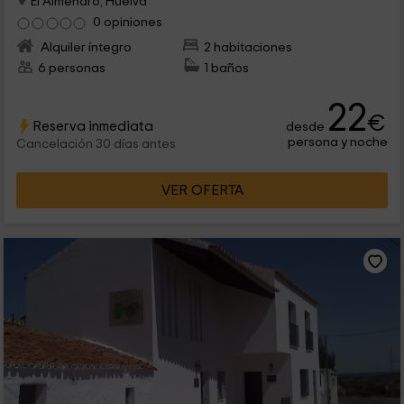
El Almendro, Huelva
0 opiniones
Alquiler íntegro
2 habitaciones
6 personas
1 baños
22
€
Reserva inmediata
desde
persona y noche
Cancelación 30 días antes
VER OFERTA