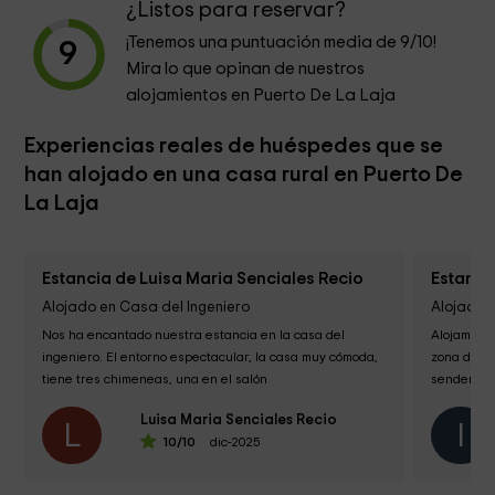
¿Listos para reservar?
¡Tenemos una puntuación media de
9
/10!
9
Mira lo que opinan de nuestros
alojamientos en Puerto De La Laja
Experiencias reales de huéspedes que se
han alojado en una casa rural en Puerto De
La Laja
Estancia de Luisa Maria Senciales Recio
Estanc
Alojado en Casa del Ingeniero
Alojado 
Nos ha encantado nuestra estancia en la casa del 
Alojamient
ingeniero. El entorno espectacular, la casa muy cómoda, 
zona de na
tiene tres chimeneas, una en el salón 

senderismo
 otra en la cocina y otra en otro salon, con lo que la...
otros puebl
Luisa Maria Senciales Recio
L
I
10
/10
dic-2025