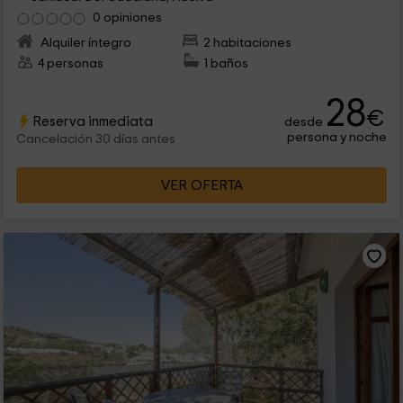
0 opiniones
Alquiler íntegro
2 habitaciones
4 personas
1 baños
28
€
Reserva inmediata
desde
persona y noche
Cancelación 30 días antes
VER OFERTA