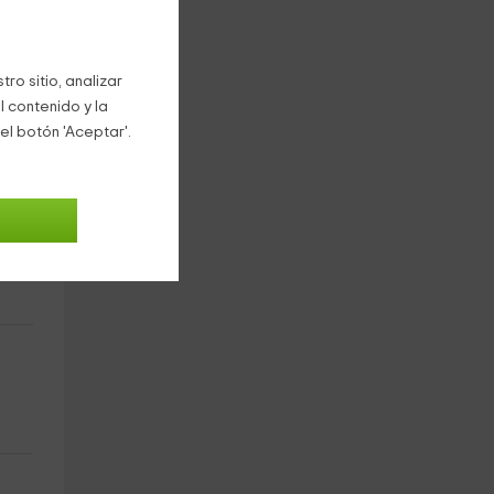
y la
ro sitio, analizar
l contenido y la
el botón 'Aceptar'.