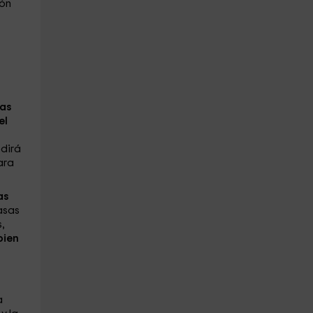
ión
las
el
edirá
ara
as
asas
,
bien
a