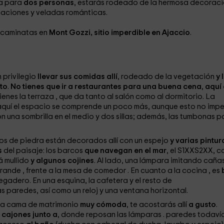
a para
dos personas
, estarás rodeado de la hermosa decorac
caciones y veladas románticas.
y caminatas en
Mont Gozzi, sitio imperdible en Ajaccio
.
n privilegio
llevar sus comidas allí
, rodeado de la vegetación
y 
to
.
No tienes que ir a restaurantes para una buena cena
,
aquí 
tienes la terraza
, que da tanto al salón como al dormitorio. La
o aquí el espacio se comprende un poco más, aunque esto no imp
n una sombrilla en el medio y dos sillas; además, las tumbonas p
ros de piedra
están decorados allí con un espejo
y varias pintur
s
del paisaje: los barcos
que navegan en el mar
, el S1XXS2XX, c
fá mullido
y algunos cojines
. Al lado, una lámpara imitando cañas
 grande
, frente a la mesa de comedor
. En cuanto a la cocina
, es
regadero. En una esquina, la cafetera y el resto de
 paredes, así como un reloj y una ventana horizontal.
na cama de matrimonio
muy cómoda
, te acostarás allí
a gusto
.
 cajones junto a
, donde reposan las lámparas
.
paredes todaví