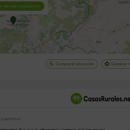
ar mensaje al propietario
Compartir ubicación
Generar r
©
OpenStreetMap
contri
y servicios
jamientos. Por eso te ofrecemos siempre el mejor precio.