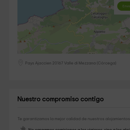
Envi
Pays Ajaccien
20167
Valle di Mezzana
(
Córcega
)
Nuestro compromiso contigo
Te garantizamos la mejor calidad de nuestros alojamientos 
No cargamos comisiones a los viajeros, sino a los alo