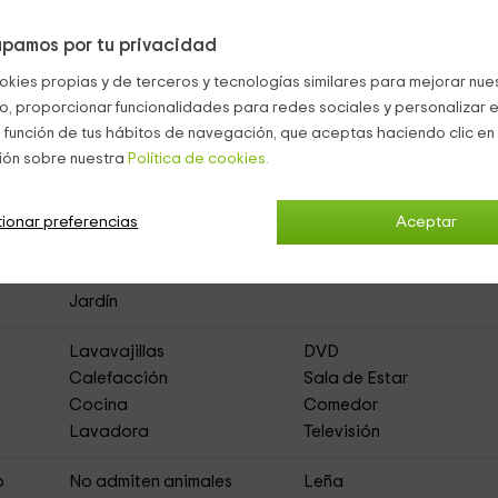
 acceso
al baño
(ducha con cabezal de ducha, lavabo y espejo) 
pamos por tu privacidad
okies propias y de terceros y tecnologías similares para mejorar nuest
co, proporcionar funcionalidades para redes sociales y personalizar e
 función de tus hábitos de navegación, que aceptas haciendo clic en 
ión sobre nuestra
Política de cookies.
asa Rural de Alquiler Íntegro)
ionar preferencias
Aceptar
Muebles de Jardín
Zona de Aparcamiento
Jardín
Lavavajillas
DVD
Calefacción
Sala de Estar
Cocina
Comedor
Lavadora
Televisión
o
No admiten animales
Leña