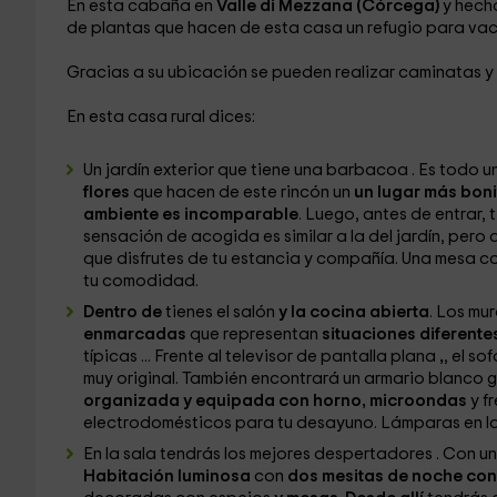
En esta cabaña en
Valle di Mezzana (Córcega)
y hech
de plantas que hacen de esta casa un refugio para va
Gracias a su ubicación se pueden realizar caminatas 
En esta casa rural dices:
Un jardín exterior
que tiene una barbacoa
. Es todo u
flores
que hacen de este rincón un
un lugar más boni
ambiente es incomparable
. Luego, antes de entrar, 
sensación de acogida es similar a la del jardín, per
que disfrutes de tu estancia y compañía. Una mesa co
tu comodidad.
Dentro de
tienes el salón
y la cocina abierta
. Los mu
enmarcadas
que representan
situaciones diferente
típicas ... Frente al televisor de pantalla plana
,
, el so
muy original. También encontrará un armario blanco
organizada y equipada con horno, microondas
y f
electrodomésticos para tu desayuno. Lámparas en las
En la sala
tendrás los mejores despertadores
. Con u
Habitación luminosa
con
dos mesitas de noche con