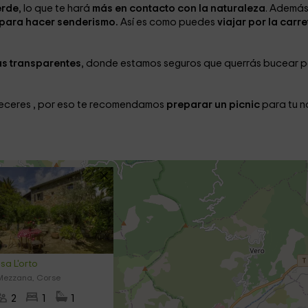
erde
, lo que te hará
más en contacto con la naturaleza
. Además
 para hacer senderismo.
Así es como puedes
viajar por la carr
as transparentes
, donde estamos seguros que querrás bucear 
deceres
, por eso te recomendamos
preparar un picnic
para tu n
sa L'orto
 Mezzana, Corse
2
1
1