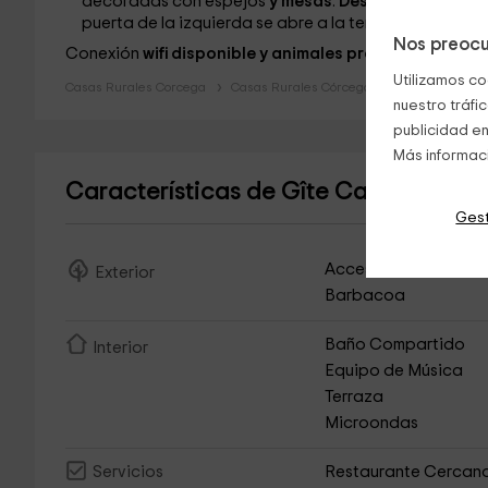
decoradas con espejos
y mesas
.
Desde allí
tendrás
puerta de la izquierda se abre a la terraza.
Nos preocu
Conexión
wifi disponible y animales prohibidos
Utilizamos co
Casas Rurales Corcega
Casas Rurales Córcega
nuestro tráfi
publicidad en
Más informac
Características de Gîte Casa L'orto
(C
Gest
Acceso Asfaltado
Exterior
Barbacoa
Baño Compartido
Interior
Equipo de Música
Terraza
Microondas
Restaurante Cercan
Servicios