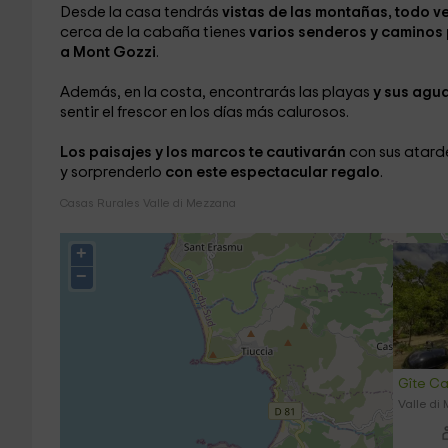
Desde la casa tendrás
vistas de las montañas, todo v
cerca de la cabaña tienes
varios senderos y caminos
a Mont Gozzi
.
Además, en la costa, encontrarás las playas
y sus agu
sentir el frescor en los días más calurosos.
Los paisajes y los marcos te cautivarán
con sus atar
y sorprenderlo
con este espectacular regalo
.
Casas Rurales Valle di Mezzana
+
−
Gîte Ca
Valle di