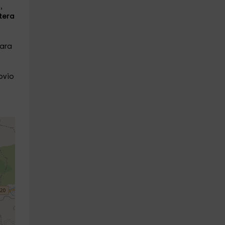
,
etera
para
ovio