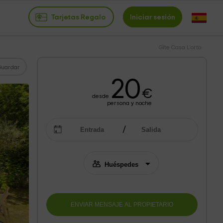
Tarjetas Regalo
Iniciar sesión
Gîte Casa L'orto
Guardar
20
€
desde
persona y noche