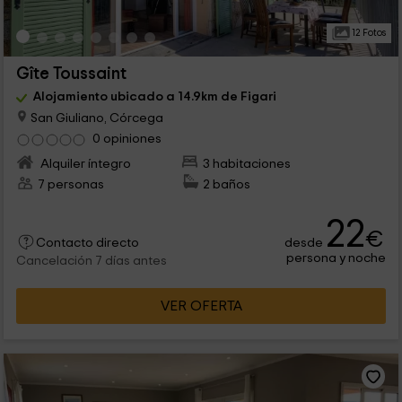
12 Fotos
Gîte Toussaint
Alojamiento ubicado a 14.9km de Figari
San Giuliano, Córcega
0 opiniones
Alquiler íntegro
3 habitaciones
7 personas
2 baños
22
€
desde
Contacto directo
persona y noche
Cancelación 7 días antes
VER OFERTA