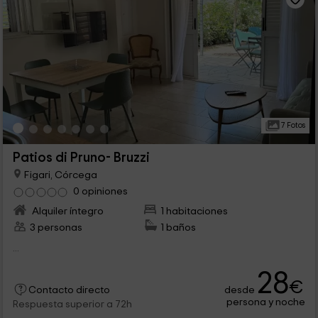
7 Fotos
Patios di Pruno- Bruzzi
Figari, Córcega
0 opiniones
Alquiler íntegro
1 habitaciones
3 personas
1 baños
...
28
€
desde
Contacto directo
persona y noche
Respuesta superior a 72h