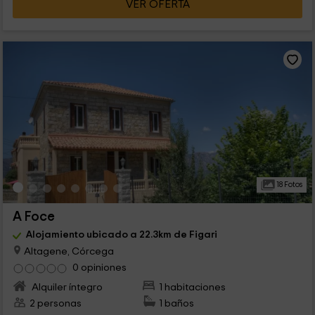
VER OFERTA
18 Fotos
A Foce
Alojamiento ubicado a 22.3km de Figari
Altagene, Córcega
0 opiniones
Alquiler íntegro
1 habitaciones
2 personas
1 baños