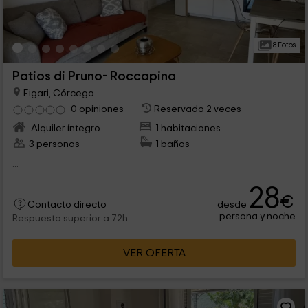
8 Fotos
Patios di Pruno- Roccapina
Figari, Córcega
0 opiniones
Reservado 2 veces
Alquiler íntegro
1 habitaciones
3 personas
1 baños
...
28
€
desde
Contacto directo
persona y noche
Respuesta superior a 72h
VER OFERTA