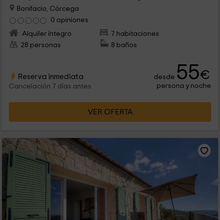
Bonifacio, Córcega
0 opiniones
Alquiler íntegro
7 habitaciones
28 personas
8 baños
55
€
Reserva inmediata
desde
persona y noche
Cancelación 7 días antes
VER OFERTA