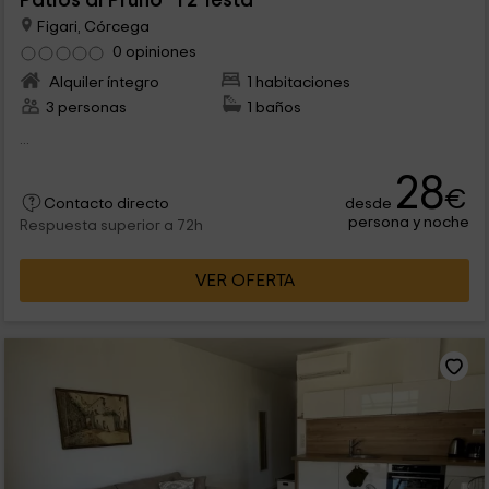
Patios di Pruno- T2 Testa
Figari, Córcega
0 opiniones
Alquiler íntegro
1 habitaciones
3 personas
1 baños
...
28
€
desde
Contacto directo
persona y noche
Respuesta superior a 72h
VER OFERTA