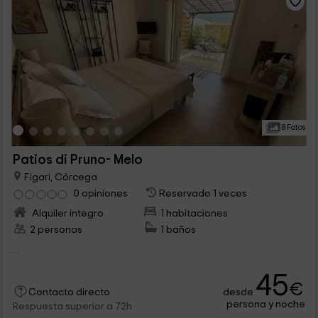
8 Fotos
Patios di Pruno- Melo
Figari, Córcega
0 opiniones
Reservado 1 veces
Alquiler íntegro
1 habitaciones
2 personas
1 baños
...
45
€
desde
Contacto directo
persona y noche
Respuesta superior a 72h