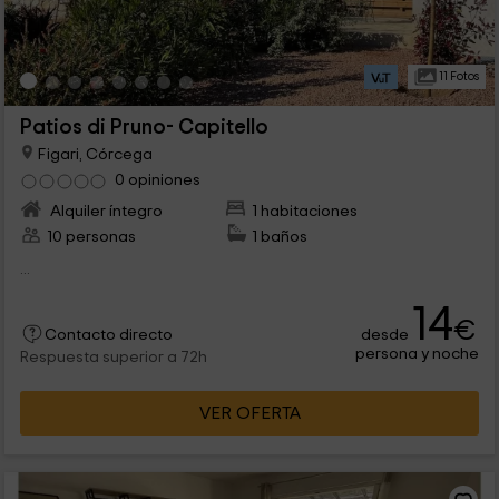
11 Fotos
Patios di Pruno- Capitello
Figari, Córcega
0 opiniones
Alquiler íntegro
1 habitaciones
10 personas
1 baños
...
14
€
desde
Contacto directo
persona y noche
Respuesta superior a 72h
VER OFERTA