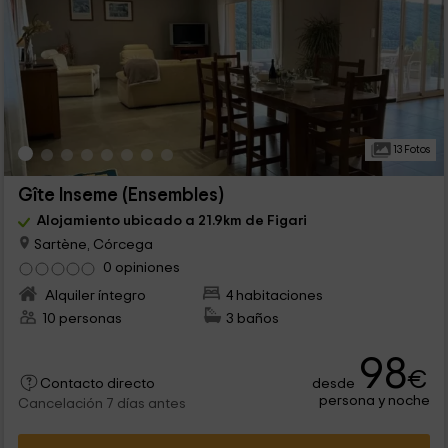
13 Fotos
Gîte Inseme (Ensembles)
Alojamiento ubicado a 21.9km de Figari
Sartène, Córcega
0 opiniones
Alquiler íntegro
4 habitaciones
10 personas
3 baños
98
€
desde
Contacto directo
persona y noche
Cancelación 7 días antes