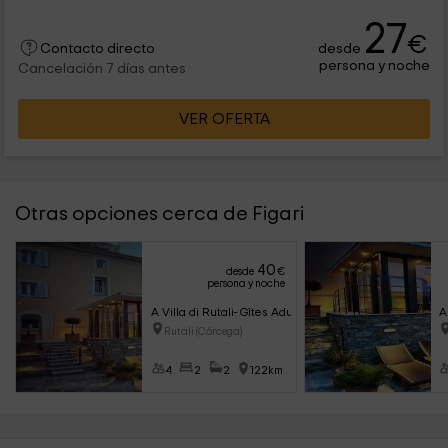
27
€
desde
Contacto directo
persona y noche
Cancelación 7 días antes
VER OFERTA
Otras opciones cerca de Figari
40
desde
€
persona y noche
A Villa di Rutali- Gîtes Adult Only
A
Rutali (Córcega)
4
2
2
122km