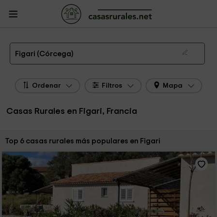
CasasRurales.net
Casas Rurales Francia
Casas Rurales Córcega
Casas
Rurales Figari
Las 6 mejores casas rurales en Figari de 2026
Figari (Córcega)
Ordenar
Filtros
Mapa
Casas Rurales en Figari, Francia
Ordenar por:
Top 6 casas rurales más populares en Figari