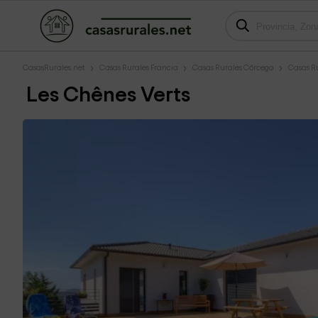
CasasRurales.net
Casas Rurales Francia
Casas Rurales Córcega
Casas Ru
Les Chênes Verts