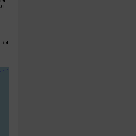
ome
sí
 del