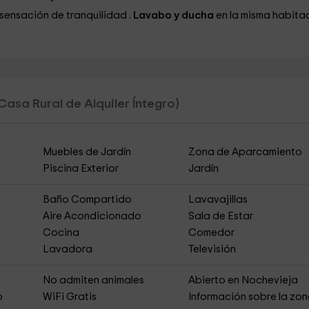
 sensación de tranquilidad
.
Lavabo y ducha
en la misma habita
Casa Rural de Alquiler Íntegro)
Muebles de Jardín
Zona de Aparcamiento
Piscina Exterior
Jardín
Baño Compartido
Lavavajillas
Aire Acondicionado
Sala de Estar
Cocina
Comedor
Lavadora
Televisión
s
No admiten animales
Abierto en Nochevieja
o
WiFi Gratis
Información sobre la zo