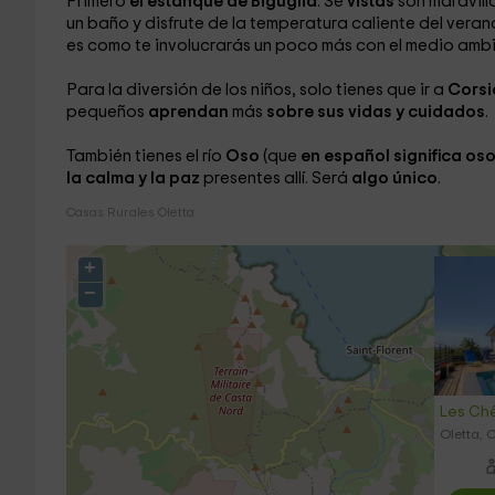
Primero
el estanque de Biguglia
. Se
vistas
son maravil
un baño
y disfrute de la temperatura caliente del vera
es como te involucrarás un poco más con el medio ambi
Para la diversión de los niños, solo tienes que ir a
Corsi
pequeños
aprendan
más
sobre sus vidas y cuidados
.
También tienes el río
Oso
(que
en español significa os
la calma y la paz
presentes allí. Será
algo único
.
Casas Rurales Oletta
+
−
Les Chê
Oletta, 