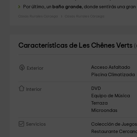
Por último, un
baño grande
, donde sentirás una gran
Casas Rurales Corcega
Casas Rurales Córcega
Características de Les Chênes Verts
(
Acceso Asfaltado
Exterior
Piscina Climatizada
DVD
Interior
Equipo de Música
Terraza
Microondas
Colección de Juego
Servicios
Restaurante Cercan