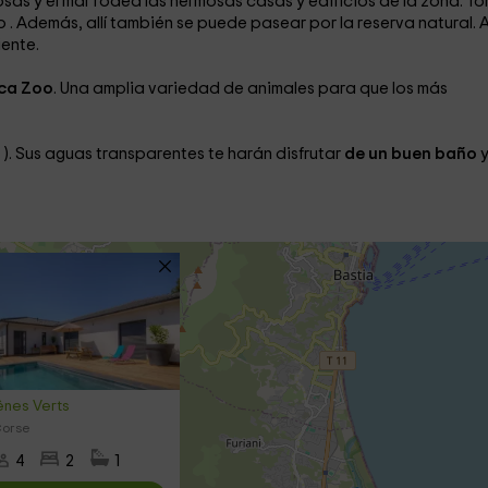
losas
y el mar
rodea las hermosas casas y edificios de la zona. T
no
. Además, allí también se puede pasear por la reserva natural. A
ente.
ca Zoo
. Una amplia variedad de animales
para que los más
o
). Sus aguas transparentes
te harán disfrutar
de un buen baño
y
nes Verts
Corse
4
2
1