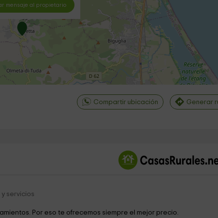
ar mensaje al propietario
Compartir ubicación
Generar r
©
OpenStreetMap
contri
y servicios
jamientos. Por eso te ofrecemos siempre el mejor precio.