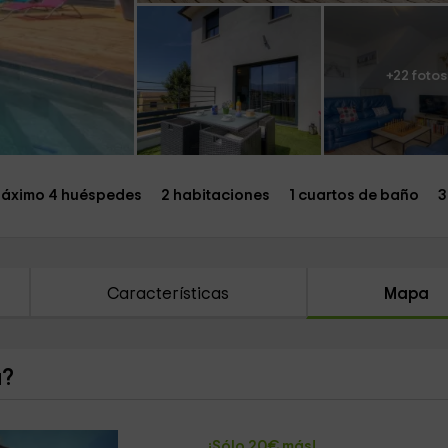
+22 fotos
áximo 4 huéspedes
2 habitaciones
1 cuartos de baño
3
Características
Mapa
a?
¡Sólo 20€ más!