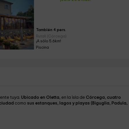
También 4 pers.
Rutali (Córcega)
¡A sólo 5.6km!
Piscina
ente tuya.
Ubicado en Oletta
, en la isla de
Córcega
,
cuatro
 ciudad
como
sus estanques, lagos y playas (Biguglia, Padula,