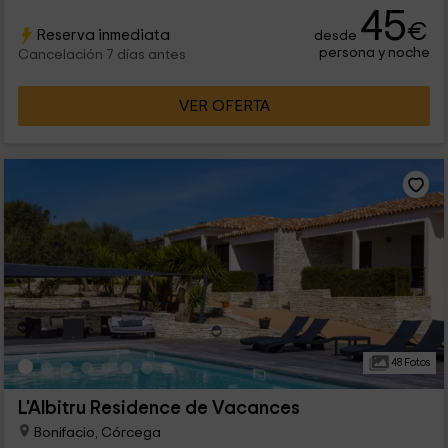
45
€
Reserva inmediata
desde
persona y noche
Cancelación 7 días antes
VER OFERTA
48 Fotos
L'Albitru Residence de Vacances
Bonifacio, Córcega