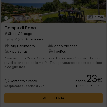
17 Fotos
Campu di Pace
Sisco, Córcega
0 opiniones
Alquiler íntegro
2 habitaciones
4 personas
1 baños
Aimez-vous la Corse? Est-ce que l'un de vos rêves est de vous
reveiller en face de la mer?... Tout ça vous sera possible grâce
à ce gîte très...
23
€
desde
Contacto directo
persona y noche
Respuesta superior a 72h
VER OFERTA