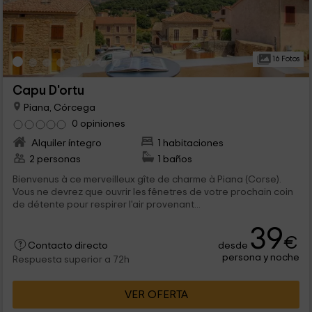
16 Fotos
Capu D'ortu
Piana, Córcega
0 opiniones
Alquiler íntegro
1 habitaciones
2 personas
1 baños
Bienvenus à ce merveilleux gîte de charme à Piana (Corse).
Vous ne devrez que ouvrir les fênetres de votre prochain coin
de détente pour respirer l'air provenant...
39
€
desde
Contacto directo
persona y noche
Respuesta superior a 72h
VER OFERTA