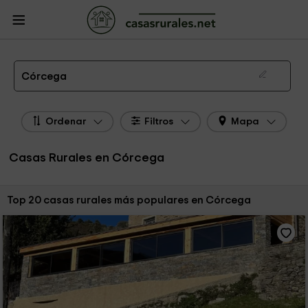
CasasRurales.net
Casas Rurales Francia
Casas Rurales Córcega
Las 50 mejores casas rurales en Córcega de 2026
Córcega
Ordenar
Filtros
Mapa
Casas Rurales en Córcega
Ordenar por:
Top 20 casas rurales más populares en Córcega