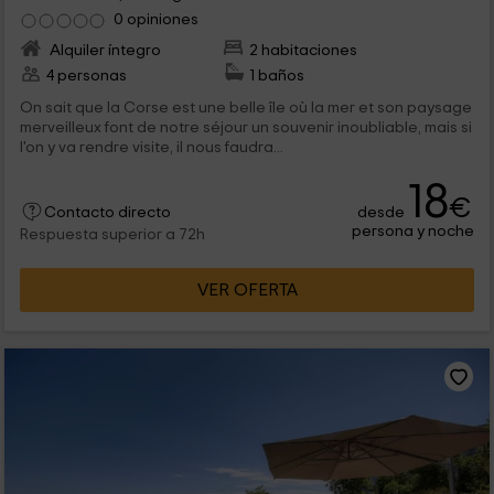
0 opiniones
Alquiler íntegro
2 habitaciones
4 personas
1 baños
On sait que la Corse est une belle île où la mer et son paysage
merveilleux font de notre séjour un souvenir inoubliable, mais si
l'on y va rendre visite, il nous faudra...
18
€
desde
Contacto directo
persona y noche
Respuesta superior a 72h
VER OFERTA