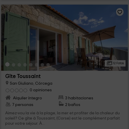
12 Fotos
Gîte Toussaint
San Giuliano, Córcega
0 opiniones
Alquiler íntegro
3 habitaciones
7 personas
2 baños
Aimez-vou la vie à la plage, la mer et profiter de la chaleur du
soleil? Ce gîte à Toussaint, (Corse) est le complément parfait
pour votre séjour. À...