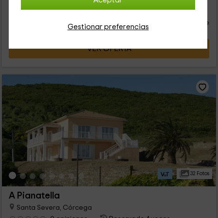
Aceptar
126
€
Reserva inmediata
desde
persona y noche
Cancelación 30 días antes
Gestionar preferencias
VER OFERTA
32 Fotos
A Pianatella
Santa Severa, Córcega