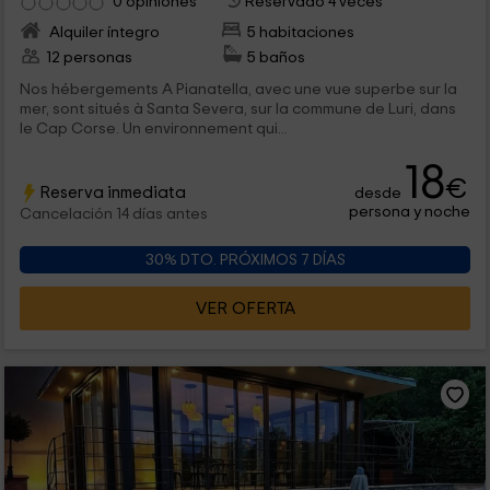
0 opiniones
Reservado 4 veces
Alquiler íntegro
5 habitaciones
12 personas
5 baños
Nos hébergements A Pianatella, avec une vue superbe sur la
mer, sont situés à Santa Severa, sur la commune de Luri, dans
le Cap Corse. Un environnement qui...
18
€
Reserva inmediata
desde
persona y noche
Cancelación 14 días antes
30% DTO. PRÓXIMOS 7 DÍAS
VER OFERTA