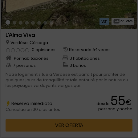
22 Fotos
L'Alma Viva
Verdèse, Córcega
0 opiniones
Reservado 64 veces
Por habitaciones
3 habitaciones
7 personas
3 baños
Notre logement situé à Verdèse est parfait pour profiter de
quelques jours de tranquillité totale entouré par la nature ou
les paysages verdoyants vierges qui...
55
€
Reserva inmediata
desde
persona y noche
Cancelación 30 días antes
VER OFERTA