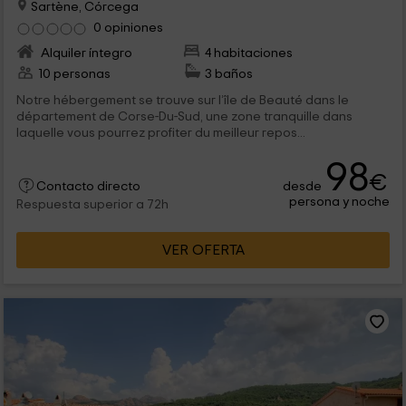
Sartène, Córcega
0 opiniones
Alquiler íntegro
4 habitaciones
10 personas
3 baños
Notre hébergement se trouve sur l’île de Beauté dans le
département de Corse-Du-Sud, une zone tranquille dans
laquelle vous pourrez profiter du meilleur repos...
98
€
desde
Contacto directo
persona y noche
Respuesta superior a 72h
VER OFERTA