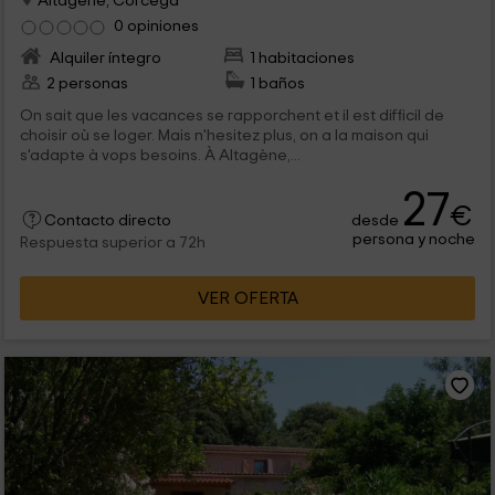
Altagene, Córcega
0 opiniones
Alquiler íntegro
1 habitaciones
2 personas
1 baños
On sait que les vacances se rapporchent et il est difficil de
choisir où se loger. Mais n'hesitez plus, on a la maison qui
s'adapte à vops besoins. À Altagène,...
27
€
desde
Contacto directo
persona y noche
Respuesta superior a 72h
VER OFERTA