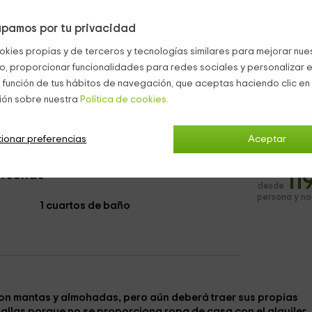
l sitio
. El restaurante ofrece
cocina ecológica y local
con
e su comida del día
con anticipación para que puedan gestio
pamos por tu privacidad
menús, uno más
clásico
y el otro
vegetariano
.
okies propias y de terceros y tecnologías similares para mejorar nuest
n agua filtrada por plantas y
garantizada sin productos de
co, proporcionar funcionalidades para redes sociales y personalizar e
 función de tus hábitos de navegación, que aceptas haciendo clic en 
a
Bungalows y Cabañas Captieux
ión sobre nuestra
Política de cookies.
ionar preferencias
Aceptar
ersonas
11
desde
persona y n
1 cuartos de baño
on mantas y almohadas, pero aún deberá traer sus propias
allas porque no se proporciona ropa de casa con el alquiler.