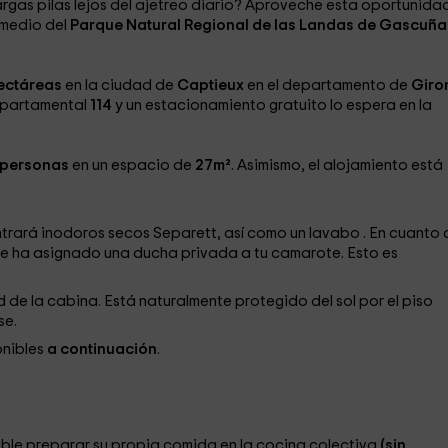
argas pilas lejos del ajetreo diario? Aproveche esta oportunida
 medio del
Parque Natural Regional de las Landas de Gascuña
ectáreas
en la ciudad de
Captieux
en el departamento de
Giro
departamental
114
y un estacionamiento gratuito lo espera en la
5 personas
en un espacio de
27m²
. Asimismo, el alojamiento está
ontrará inodoros secos Separett, así como un lavabo . En cuanto a
 se ha asignado una ducha privada a tu camarote. Esto es
d de la cabina. Está naturalmente protegido del sol por el piso
se.
onibles
a continuación
.
sible preparar su propia comida en la cocina colectiva
(sin