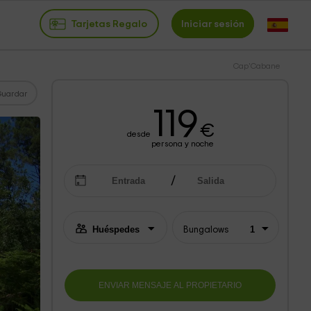
Tarjetas Regalo
Iniciar sesión
Cap'Cabane
Guardar
119
€
desde
persona y noche
Bungalows