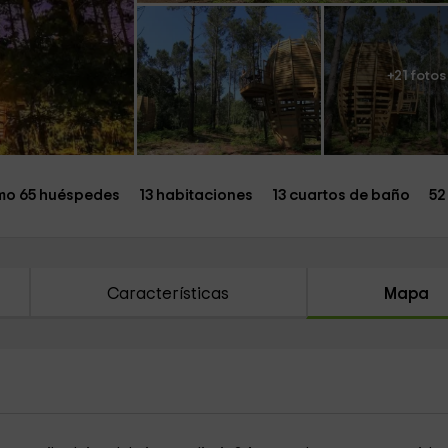
+21 fotos
mo 65 huéspedes
13 habitaciones
13 cuartos de baño
52
Características
Mapa