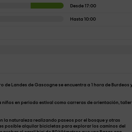
Desde 17:00
Hasta 10:00
ero de
Landes de Gascogne
se encuentra
a 1 hora de Burdeos
a niños en periodo estival como
carreras de orientación
,
talle
en la naturaleza
realizando
paseos por el bosque
y otras
 posible alquilar bicicletas para explorar los caminos del