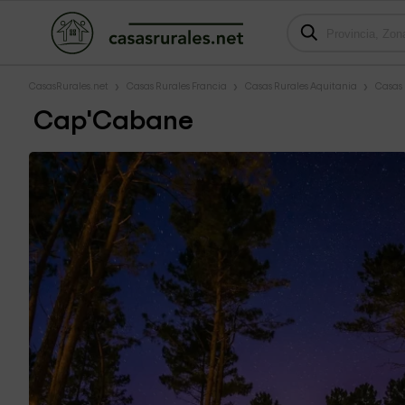
CasasRurales.net
Casas Rurales Francia
Casas Rurales Aquitania
Casas 
Cap'Cabane