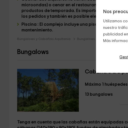
microondas) o cenar en el restaurante
presente en e
productos de temporada
. Es importante que
reserv
Nos preocu
los pedidos y también es posible elegir entre dos 
Utilizamos co
Piscina : El complejo incluye una piscina natural co
nuestro tráfi
mantenimiento
.
publicidad en
Bungalows y Cabañas Aquitania
Bungalows y Cabañas Girond
Más informac
Bungalows
Gest
Cabaña 3 a 5 p
Máximo 1 huéspedes
13 bungalows
Tenga en cuenta que las cabañas están equipadas c
sábanas (140x190 y 90x190), fundas de almohada y to