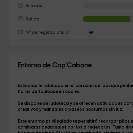
Entrada
Salida
Nº de registro oficial
ER
Entorno de Cap'Cabane
Este alquiler ubicado en el corazón del bosque piníf
horas de Toulouse
en coche.
Se dispone de ludoteca y se ofrecen actividades par
creativos y manuales
o
paseos nocturnos sin luz
.
Este entorno privilegiado te permitirá
recargar pilas 
caminatas peatonales por los alrededores. También es