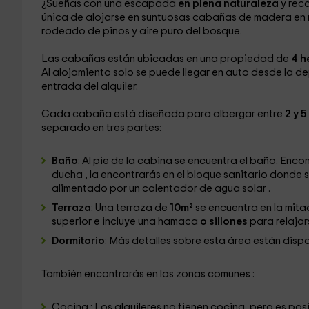
¿Sueñas con una escapada
en plena naturaleza
y rec
única de alojarse en suntuosas cabañas de madera en
rodeado de pinos y aire puro del bosque.
Las cabañas están ubicadas en una propiedad de
4 h
Al alojamiento solo se puede llegar en auto desde la 
entrada del alquiler.
Cada cabaña está diseñada para albergar entre
2 y 
separado en tres partes:
Baño
: Al pie de la cabina se encuentra el baño. Enc
ducha , la encontrarás en el bloque sanitario donde
alimentado por un calentador de agua solar .
Terraza
: Una terraza de
10m²
se encuentra en la mita
superior e incluye una hamaca
o sillones
para relajar
Dormitorio
: Más detalles sobre esta área están disp
También encontrarás en las zonas comunes :
Cocina : Los alquileres no tienen cocina, pero es po