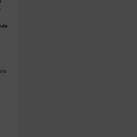
d
,
nde
.
 la