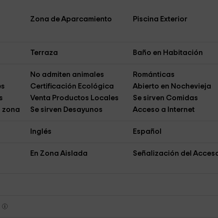
Zona de Aparcamiento
Piscina Exterior
Terraza
Baño en Habitación
No admiten animales
Románticas
es
Certificación Ecológica
Abierto en Nochevieja
s
Venta Productos Locales
Se sirven Comidas
a zona
Se sirven Desayunos
Acceso a Internet
Inglés
Español
En Zona Aislada
Señalización del Acces
s