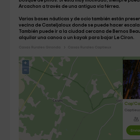
bosque de pinos. Si está muy motivado, siempre puede
Arcachon a través de una antigua vía férrea.
Varias bases náuticas y de ocio también están presen
vecina de
Casteljaloux
donde se puede hacer
escala
También puede ir a la ciudad cercana de
Bernos Bea
alquilar una canoa o un kayak para bajar
Le Ciron
.
Casas Rurales Gironda
Casas Rurales Captieux
+
−
Cap'C
Captieu
Envia