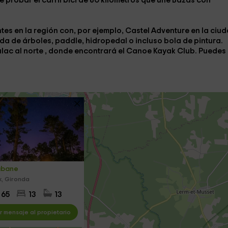
 probar el carril bici de 80 kilómetros que une Bazas con
tes en la región con, por ejemplo,
Castel Adventure
en la ciu
da de árboles
,
paddle
,
hidropedal
o incluso
bola de pintura
.
ulac
al norte
,
donde encontrará el
Canoe Kayak Club.
Puedes
abane
x, Gironda
65
13
13
r mensaje al propietario