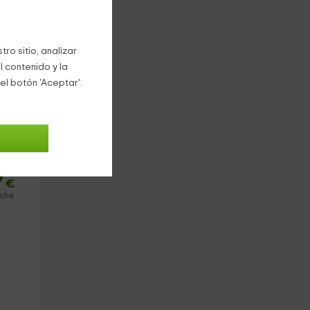
nar
ro sitio, analizar
l contenido y la
el botón 'Aceptar'.
9
€
oche