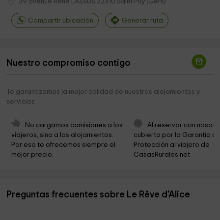
39 avenue René LASSUS
32310
Saint Puy
(
Gers
)
Compartir ubicación
Generar ruta
Nuestro compromiso contigo
Te garantizamos la mejor calidad de nuestros alojamientos y
servicios
No cargamos comisiones a los 
Al reservar con nosotr
viajeros, sino a los alojamientos. 
cubierto por la Garantía de
Por eso te ofrecemos siempre el 
Protección al viajero de 
mejor precio.
CasasRurales.net
Preguntas frecuentes sobre Le Rêve d'Alice