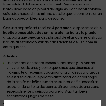
tranquilidad del municipio de
Saint-Puy
le espera esta
maravillosa casa de piedra del siglo XVII con habitaciones
cuidadas hasta el más mínimo detalle que la convierte en un
lugar acogedor ideal para descansar.
Con una capacidad total de
8 personas
, disponemos de
4
habitaciones ubicadas entre la planta baja y la planta
alta
, para que puedas decidir cuál de ellas quieres disfrutar
más de tu estancia y
varias habitaciones de uso común
entre que son:
Adentro:
Un comedor con varias mesas cuadradas
y un par de
sillas
en cada una, y como queremos que duermas al
máximo, te ofrecemos cada mañana un desayuno
gratis
en esta sala del que podrás disfrutar al calor del hogar.
de la estufa de leña situada en su interior. Y si necesitas
trabajar durante tu descanso, disponemos de una zona
especialmente diseñada para ello. Aquí también
encontrarás juegos de mesa .
Afuera: