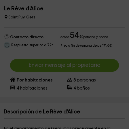
Le Rêve d'Alice
Saint Puy, Gers
54
€
Contacto directo
desde
persona y noche
Respuesta superior a 72h
Precio fin de semana desde 171.6€
Enviar mensaje al propietario
Por habitaciones
8
personas
4
habitaciones
4
baños
Descripción de Le Rêve d'Alice
En el departamento
de Gers
, más precisamente en la