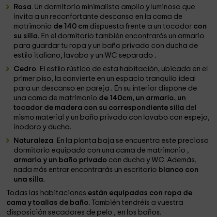
Rosa
. Un dormitorio minimalista amplio y luminoso que
invita a un reconfortante descanso en la cama de
matrimonio
de 140 cm
dispuesta frente a un tocador
con
su silla
. En el dormitorio también encontrarás un armario
para guardar tu ropa y un baño privado con ducha de
estilo italiano, lavabo y un WC separado
.
Cedro
. El estilo rústico de esta habitación, ubicada en el
primer piso, la convierte en un espacio tranquilo ideal
para un descanso en pareja . En su interior dispone de
una cama de matrimonio
de 140cm, un armario, un
tocador de madera con su correspondiente silla
del
mismo material y un baño privado con lavabo con espejo,
inodoro y ducha.
Naturaleza
. En la planta baja se encuentra este precioso
dormitorio equipado con una cama de matrimonio
,
armario y un baño privado
con ducha y WC. Además,
nada más entrar encontrarás un escritorio
blanco con
una silla.
Todas las habitaciones
están equipadas con ropa de
cama y toallas de baño
. También tendréis a vuestra
disposición secadores de pelo , en los baños.