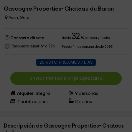
Gascogne Properties- Chateau du Baron
Auch, Gers
32
€
Contacto directo
desde
persona y noche
Respuesta superior a 72h
Precio fin de semana desde 568€
¡20% DTO. PRÓXIMOS 7 DÍAS!
Enviar mensaje al propietario
Alquiler íntegro
9
personas
4
habitaciones
3
baños
Descripción de Gascogne Properties- Chateau