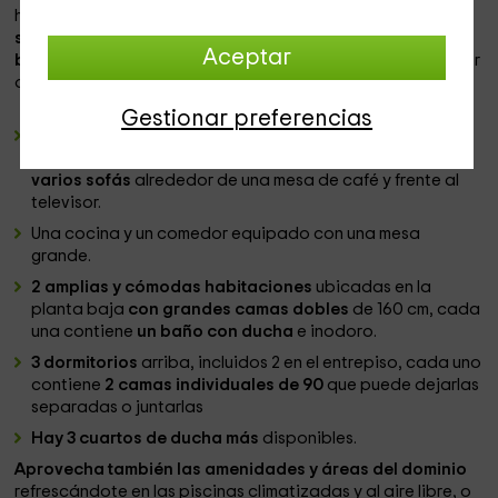
hacer Yoga eligiendo
una esquina a la sombra.
A
mesa y
sillas
se colocan en el césped para tu más
buena
Aceptar
barbacoa
bajo el sol, en el calor y fragante con el buen olor
de la carne asada al carbón.
Gestionar preferencias
Dentro de
hay un espacio habitable grande y acogedor
que consta de 2 habitaciones. Una sala de estar
con
varios sofás
alrededor de una mesa de café
y frente al
televisor.
Una cocina
y un comedor
equipado con una mesa
grande.
2 amplias y cómodas habitaciones
ubicadas en la
planta baja
con grandes camas dobles
de 160 cm, cada
una contiene
un baño con ducha
e inodoro.
3 dormitorios
arriba, incluidos 2 en el entrepiso, cada uno
contiene
2 camas individuales de 90
que puede dejarlas
separadas o juntarlas
Hay 3 cuartos de ducha más
disponibles.
Aprovecha también las amenidades y áreas del dominio
refrescándote en las piscinas climatizadas
y al aire libre, o