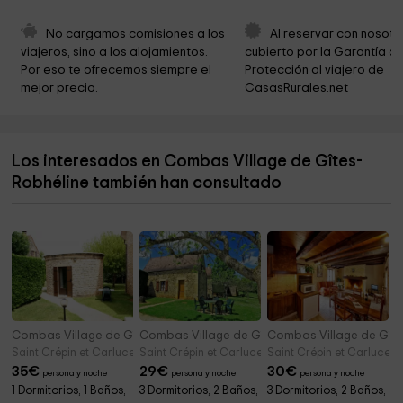
No cargamos comisiones a los 
Al reservar con nosotr
viajeros, sino a los alojamientos. 
cubierto por la Garantía de
Por eso te ofrecemos siempre el 
Protección al viajero de 
mejor precio.
CasasRurales.net
Los interesados en Combas Village de Gîtes-
Robhéline también han consultado
Combas Village de Gîtes- Roseline
Combas Village de Gîtes- Sabine
Combas Village de Gîte
Saint Crépin et Carlucet (Dordoña)
Saint Crépin et Carlucet (Dordoña)
Saint Crépin et Carlucet 
35
€
29
€
30
€
persona y noche
persona y noche
persona y noche
1 Dormitorios, 1 Baños,
3 Dormitorios, 2 Baños,
3 Dormitorios, 2 Baños,