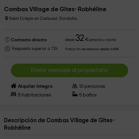
Combas Village de Gîtes- Robhéline
Saint Crépin et Carlucet, Dordoña
32
€
Contacto directo
desde
persona y noche
Respuesta superior a 72h
Precio fin de semana desde 640€
Enviar mensaje al propietario
Alquiler íntegro
10
personas
5
habitaciones
5
baños
Descripción de Combas Village de Gîtes-
Robhéline