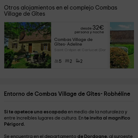
Otros alojamientos en el complejo Combas
Village de Gîtes
32
€
desde
persona y noche
Combas Village de 
Gîtes- Adeline
Saint Crépin et Carlucet (Dor
5
2
2
Entorno de Combas Village de Gîtes- Robhéline
Si te apetece una escapada
en medio de la naturaleza y
entre increíbles lugares de cultura. En
te invita al magnífico
Périgord.
Se encuentra en el departamento
de Dordogne
, al suroeste