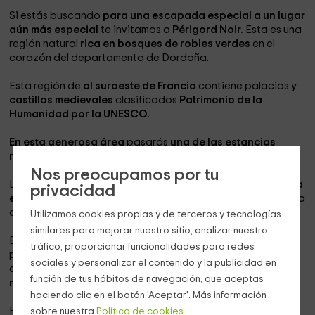
Si estás buscando
para una escapada especial a un lugar
aún más especial
te invitamos a
Périgord Noir.
Esta es una
región natural
rica en bosques de robles verdes
en el
corazón del departamento de Dordoña.
Esta región de
al suroeste de Francia
contiene palacios y
castillos medievales
clasificados
Patrimonio de la
Humanidad por la UNESCO.
En esta generosa área
pasarás
una de las estancias
rurales más dulces.
Nos preocupamos por tu
Lleva a toda tu familia contigo y ven a quedarte en
nuestra
privacidad
encantadora cabaña en medio de la compañera
rodeada
de naturaleza y belleza
a 10Km de Sarlat.
Utilizamos cookies propias y de terceros y tecnologías
similares para mejorar nuestro sitio, analizar nuestro
Es una
gran casa rural
que contiene un enorme jardín
tráfico, proporcionar funcionalidades para redes
privado bordeado de plantas. Está hecho para acomodar
sociales y personalizar el contenido y la publicidad en
a
una gran familia de 10 miembros
en un espacio
de 140
función de tus hábitos de navegación, que aceptas
m2 en 2 plantas.
haciendo clic en el botón 'Aceptar'. Más información
En el jardín de árboles
puedes tumbarte en el césped y
sobre nuestra
Política de cookies.