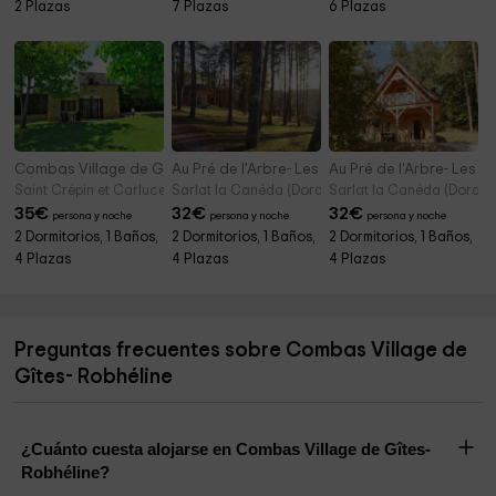
2 Plazas
7 Plazas
6 Plazas
Combas Village de Gîtes- Séverine
Au Pré de l'Arbre- Les Acacias
Au Pré de l'Arbre- Les 
Saint Crépin et Carlucet (Dordoña)
Sarlat la Canéda (Dordoña)
Sarlat la Canéda (Dordoñ
35
€
32
€
32
€
persona y noche
persona y noche
persona y noche
2 Dormitorios, 1 Baños,
2 Dormitorios, 1 Baños,
2 Dormitorios, 1 Baños,
4 Plazas
4 Plazas
4 Plazas
Preguntas frecuentes sobre Combas Village de
Gîtes- Robhéline
¿Cuánto cuesta alojarse en Combas Village de Gîtes-
Robhéline?