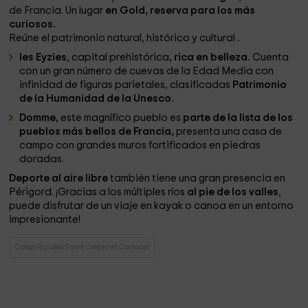
de Francia. Un lugar
en Gold, reserva para los más
curiosos.
Reúne el patrimonio natural, histórico y cultural
.
les Eyzies
, capital prehistórica
, rica en belleza.
Cuenta
con un gran número de cuevas de la Edad Media con
infinidad de figuras parietales, clasificadas
Patrimonio
de la Humanidad de la Unesco.
Domme
, este magnífico pueblo es
parte de la lista de los
pueblos más bellos de Francia,
presenta una casa de
campo con grandes muros fortificados en piedras
doradas.
Deporte al aire libre
también tiene una gran presencia en
Périgord. ¡Gracias a los múltiples ríos
al pie de los valles
,
puede disfrutar de un viaje en kayak o canoa en un entorno
impresionante!
Casas Rurales Saint Crépin et Carlucet