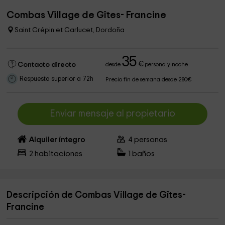
Combas Village de Gîtes- Francine
Saint Crépin et Carlucet, Dordoña
35
€
Contacto directo
desde
persona y noche
Respuesta superior a 72h
Precio fin de semana desde 280€
Enviar mensaje al propietario
Alquiler íntegro
4
personas
2
habitaciones
1
baños
Descripción de Combas Village de Gîtes-
Francine