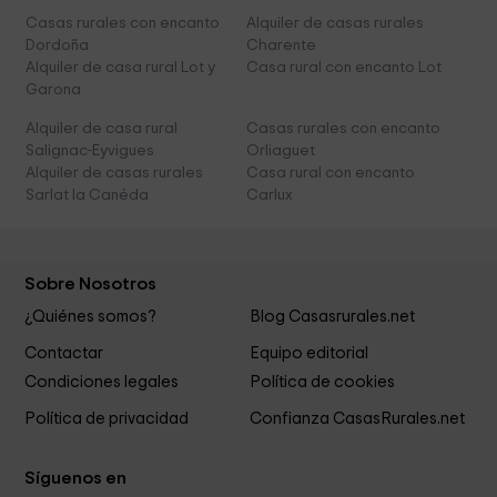
Casas rurales con encanto
Alquiler de casas rurales
Dordoña
Charente
Alquiler de casa rural Lot y
Casa rural con encanto Lot
Garona
Alquiler de casa rural
Casas rurales con encanto
Salignac-Eyvigues
Orliaguet
Alquiler de casas rurales
Casa rural con encanto
Sarlat la Canéda
Carlux
Sobre Nosotros
¿Quiénes somos?
Blog Casasrurales.net
Contactar
Equipo editorial
Condiciones legales
Política de cookies
Política de privacidad
Confianza CasasRurales.net
Síguenos en