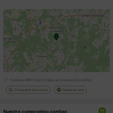
Combas
24590
Saint Crépin et Carlucet
(
Dordoña
)
Compartir ubicación
Generar ruta
Nuestro compromiso contigo