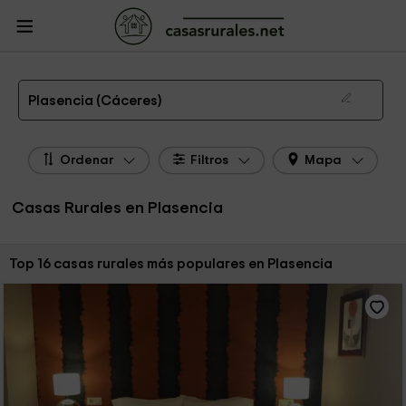
CasasRurales.net
Casas Rurales
Casas Rurales Extremadura
Casas
Rurales Cáceres
Casas Rurales Plasencia
Las 16 mejores casas rurales en Plasencia de 2026
Plasencia (Cáceres)
Ordenar
Filtros
Mapa
Casas Rurales en Plasencia
Ordenar por:
Top 16 casas rurales más populares en Plasencia