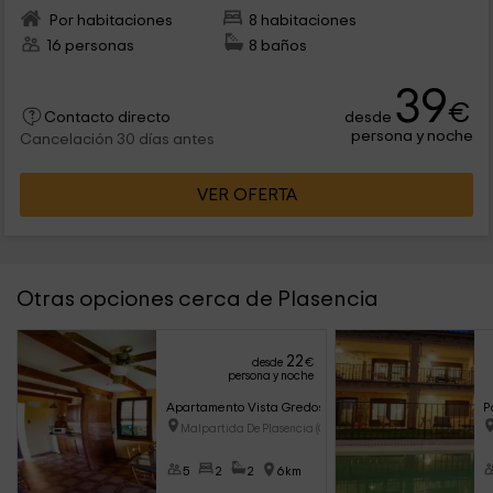
Por habitaciones
8 habitaciones
16 personas
8 baños
39
€
desde
Contacto directo
persona y noche
Cancelación 30 días antes
VER OFERTA
Otras opciones cerca de Plasencia
22
desde
€
persona y noche
Apartamento Vista Gredos
P
Malpartida De Plasencia (Cáce
5
2
2
6km