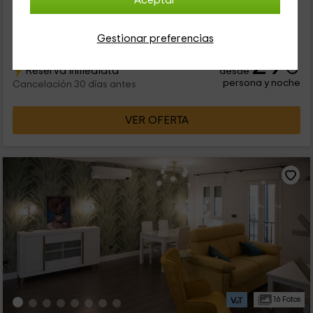
Aceptar
Cáceres, en la que vs a poder disfrutar de la zona
de Plasencia, que invita a disfrutar del turismo. Se trata de un
edificio...
Gestionar preferencias
29
€
Reserva inmediata
desde
persona y noche
Cancelación 30 días antes
VER OFERTA
16 Fotos