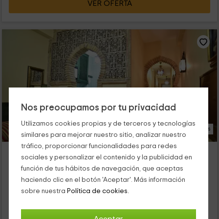
VER OFERTA
Nos preocupamos por tu privacidad
Utilizamos cookies propias y de terceros y tecnologías
17 Fotos
similares para mejorar nuestro sitio, analizar nuestro
tráfico, proporcionar funcionalidades para redes
Apartamentos Turísticos Doña María la Brava
sociales y personalizar el contenido y la publicidad en
Plasencia, Cáceres
función de tus hábitos de navegación, que aceptas
0 opiniones
haciendo clic en el botón 'Aceptar'. Más información
Alquiler íntegro
3 habitaciones
sobre nuestra
Política de cookies.
10 personas
3 baños
Nuestro alojamiento se encuentra dentro de la provincia de