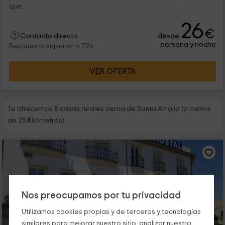
que...
26
€
desde
Contacto directo
persona y noche
Respuesta superior a 72h
VER OFERTA
Te ofrecemos 8 casas rurales cerca de Santa Amalia (a menos
de 25 Kilómetros)
Nos preocupamos por tu privacidad
Utilizamos cookies propias y de terceros y tecnologías
similares para mejorar nuestro sitio, analizar nuestro