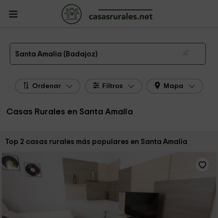
CasasRurales.net
Casas Rurales
Casas Rurales Extremadura
Casas
Rurales Badajoz
Casas Rurales Santa Amalia
Las 2 mejores casas rurales en Santa Amalia de 2026
Santa Amalia (Badajoz)
Ordenar
Filtros
Mapa
Casas Rurales en Santa Amalia
Ordenar por:
Top 2 casas rurales más populares en Santa Amalia