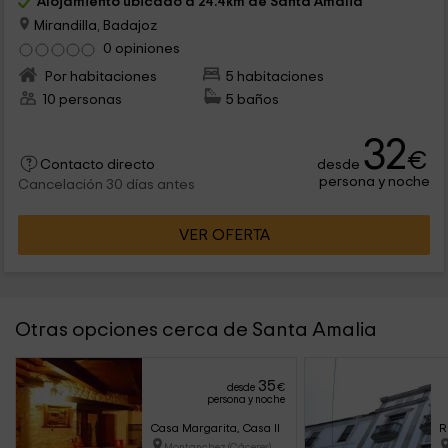
Alojamiento ubicado a 24.4km de Santa Amalia
Mirandilla, Badajoz
0 opiniones
Por habitaciones
5 habitaciones
10 personas
5 baños
32
€
desde
Contacto directo
persona y noche
Cancelación 30 días antes
VER OFERTA
Otras opciones cerca de Santa Amalia
35
desde
€
persona y noche
Casa Margarita, Casa II
R
Montanchez (Cáceres)