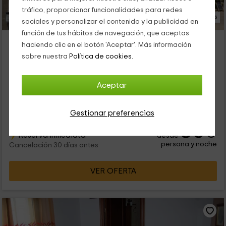
tráfico, proporcionar funcionalidades para redes
41 Fotos
sociales y personalizar el contenido y la publicidad en
función de tus hábitos de navegación, que aceptas
Mesón-Hostal La Cabaña
haciendo clic en el botón 'Aceptar'. Más información
Alojamiento ubicado a 7.3km de Santa Amalia
sobre nuestra
Política de cookies.
Medellin, Badajoz
0 opiniones
Aceptar
Por habitaciones
10 habitaciones
26 personas
10 baños
Gestionar preferencias
30
€
Reserva inmediata
desde
persona y noche
Cancelación 30 días antes
VER OFERTA