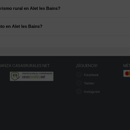
rismo rural en Alet les Bains?
to en Alet les Bains?
IANZA CASASRURALES.NET
¡SÍGUENOS!
MÉ
Facebook
Twitter
Instagram