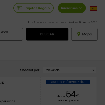
Tarjetas Regalo
Iniciar sesión
Las 2 mejores casas rurales en Alet les Bains de 2026
spedes
Mapa
Ordenar por:
us
20% DTO. PRÓXIMOS 7 DÍAS
54
€
desde
persona y noche
5 personas