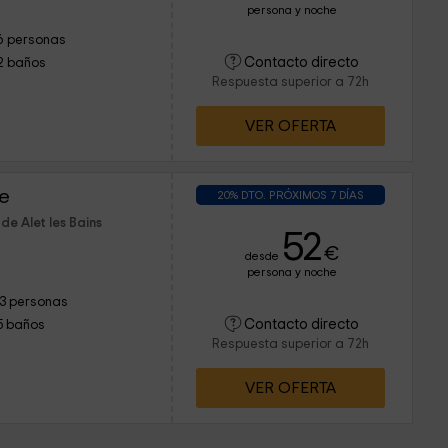
persona y noche
6 personas
Contacto directo
2 baños
Respuesta superior a 72h
VER OFERTA
ne
20% DTO. PRÓXIMOS 7 DÍAS
de Alet les Bains
52
€
desde
persona y noche
13 personas
Contacto directo
5 baños
Respuesta superior a 72h
VER OFERTA