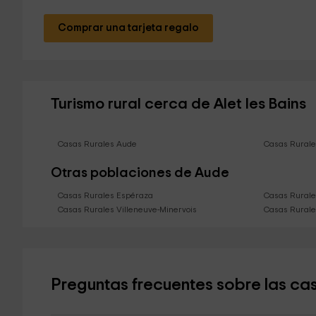
Comprar una tarjeta regalo
Turismo rural cerca de Alet les Bains
Casas Rurales Aude
Casas Rurales
Otras poblaciones de Aude
Casas Rurales Espéraza
Casas Rural
Casas Rurales Villeneuve-Minervois
Casas Rurale
Preguntas frecuentes sobre las casa