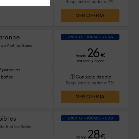
Respuesta superior a 72h
VER OFERTA
arance
20% DTO. PRÓXIMOS 7 DÍAS
de Alet les Bains
26
€
desde
persona y noche
2 personas
Contacto directo
1 baños
Respuesta superior a 72h
VER OFERTA
bières
20% DTO. PRÓXIMOS 7 DÍAS
e Alet les Bains
28
€
desde