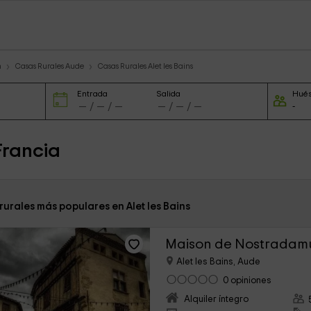
n
Casas Rurales Aude
Casas Rurales Alet les Bains
Entrada
Salida
Hué
Francia
rurales más populares en Alet les Bains
Maison de Nostradam
Alet les Bains, Aude
0 opiniones
Alquiler íntegro