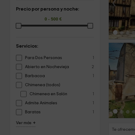
‹
Precio por persona y noche:
Servicios:
Para Dos Personas
1
Abierto en Nochevieja
2
Barbacoa
1
‹
Chimenea (todos)
Chimenea en Salón
1
Admite Animales
1
Baratas
1
+
Ver más
Te ofrecemo