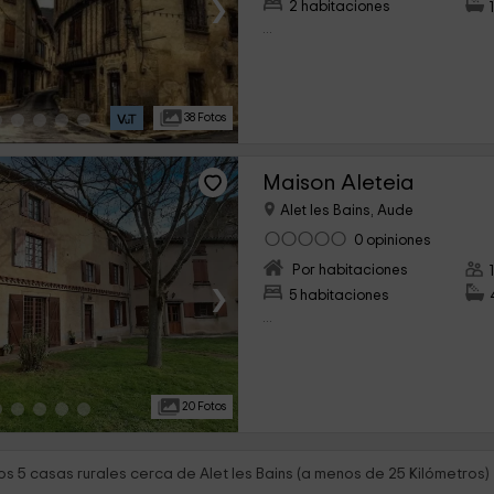
›
2 habitaciones
...
38 Fotos
Maison Aleteia
Alet les Bains, Aude
0 opiniones
Por habitaciones
›
5 habitaciones
...
20 Fotos
s 5 casas rurales cerca de Alet les Bains (a menos de 25 Kilómetros)