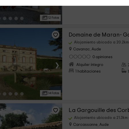
12 Fotos
Domaine de Maran- G
Alojamiento ubicado a 20.2km 
Cavanac, Aude
0 opiniones
›
Alquiler íntegro
1 habitaciones
14 Fotos
La Gargouille des Cor
Alojamiento ubicado a 21.3km d
Carcassonne, Aude