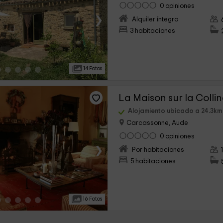
0 opiniones
›
Alquiler íntegro
3 habitaciones
14 Fotos
La Maison sur la Colli
Alojamiento ubicado a 24.3km 
Carcassonne, Aude
0 opiniones
›
Por habitaciones
5 habitaciones
16 Fotos