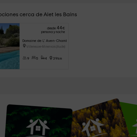
ciones cerca de Alet les Bains
44
desde
€
persona y noche
Domaine de L' Aven- Chambres
Villeneuve-Minervois (Aude)
9
5
4
39km