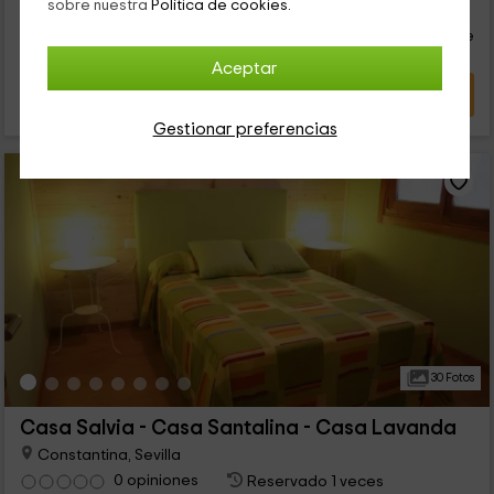
28
sobre nuestra
Política de cookies.
€
Reserva inmediata
desde
piscina. ¡Te esperamos!
persona y noche
Cancelación 14 días antes
Aceptar
VER OFERTA
Gestionar preferencias
30 Fotos
Casa Salvia - Casa Santalina - Casa Lavanda
Constantina, Sevilla
0 opiniones
Reservado 1 veces