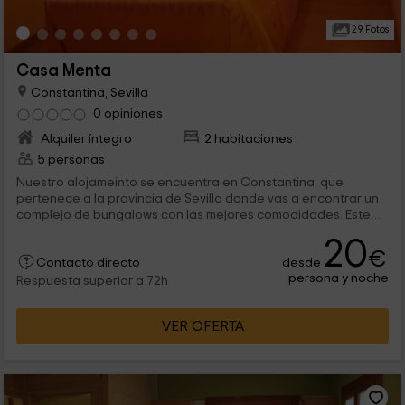
29 Fotos
Casa Menta
Constantina, Sevilla
0 opiniones
Alquiler íntegro
2 habitaciones
5 personas
Nuestro alojameinto se encuentra en Constantina, que
pertenece a la provincia de Sevilla donde vas a encontrar un
complejo de bungalows con las mejores comodidades. Este
bungalow en concreto, dispone de espacio para 5 personas,
20
por lo que es ideal para compartir en familia.
€
desde
Contacto directo
persona y noche
Respuesta superior a 72h
VER OFERTA