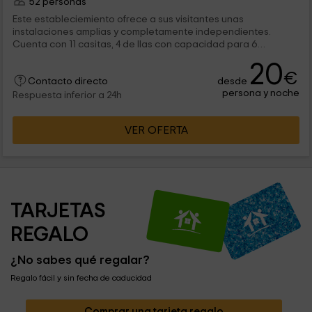
52 personas
Este estableciemiento ofrece a sus visitantes unas
instalaciones amplias y completamente independientes.
Cuenta con 11 casitas, 4 de llas con capacidad para 6
personas y otras 7 con capacidad para 4 personas. Cada una
20
de ellas cuenta con cpcina, sala de estar, merendero exterior
€
desde
y baño. entre las zonas comunes tenemos piscinas y zonas de
Contacto directo
persona y noche
parking
Respuesta inferior a 24h
VER OFERTA
TARJETAS 
REGALO
¿No sabes qué regalar?
Regalo fácil y sin fecha de caducidad
Comprar una tarjeta regalo