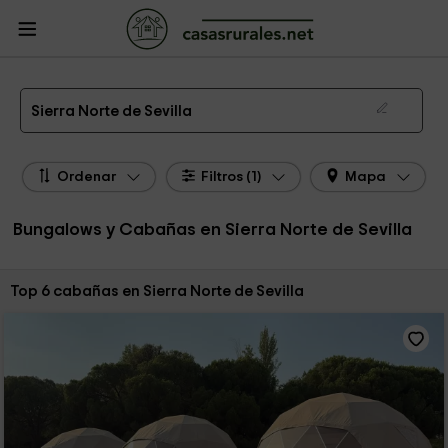
CasasRurales.net
Casas Rurales
Bungalows y Cabañas
Bungalows y
Cabañas Sierra Norte de Sevilla
Los mejores bungalows y cabañas en Sierra Norte de Sevilla de 2026
Sierra Norte de Sevilla
Ordenar
Filtros (1)
Mapa
Bungalows y Cabañas en Sierra Norte de Sevilla
Ordenar por:
Top 6 cabañas en Sierra Norte de Sevilla