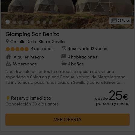
23 Fotos
Glamping San Benito
Cazalla De La Sierra, Sevilla
4 opiniones
Reservado 12 veces
Alquiler íntegro
4 habitaciones
16 personas
4 baños
Nuestros alojamientos te ofrecen la opción de vivir una
experiencia única en pleno Parque Natural de Sierra Morena.
Te invitamos a pasar unos días en Sevilla y concretamente,
en Cazalla de la Sierra. Tenemos un total de 4 domos
25
geodésicos para 2 personas cada uno, con todo lo necesario
€
Reserva inmediata
desde
para descansar y desconectar en el interior mientras disfrutas
persona y noche
de los cielos estrellados.
Cancelación 30 días antes
VER OFERTA