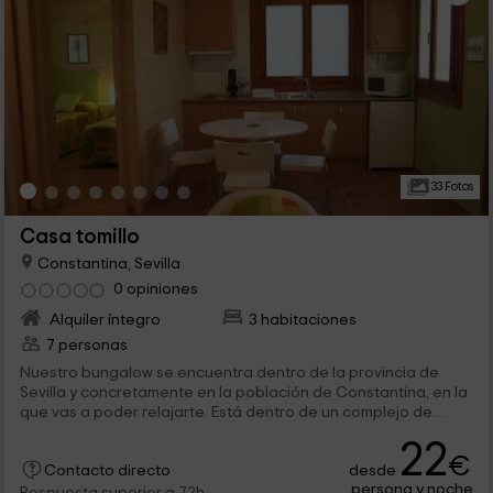
33 Fotos
Casa tomillo
Constantina, Sevilla
0 opiniones
Alquiler íntegro
3 habitaciones
7 personas
Nuestro bungalow se encuentra dentro de la provincia de
Sevilla y concretamente en la población de Constantina, en la
que vas a poder relajarte. Está dentro de un complejo de
alojamientos en el que entre otras cosas, vas a encontrar una
22
piscina y zonas verdes. ¡Bienvenidos!
€
desde
Contacto directo
persona y noche