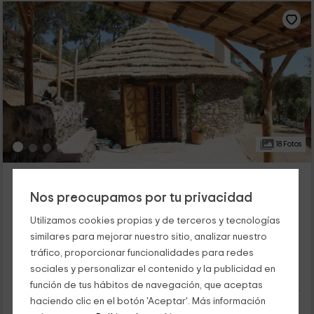
18 Fotos
Los Chozos de Cazalla
Cazalla De La Sierra, Sevilla
Nos preocupamos por tu privacidad
1 opiniones
Reservado 2 veces
Utilizamos cookies propias y de terceros y tecnologías
Alquiler íntegro
3 habitaciones
similares para mejorar nuestro sitio, analizar nuestro
6 personas
1 baños
tráfico, proporcionar funcionalidades para redes
Nuestro alojamiento te va a hacer disfrutar de las mejores
sociales y personalizar el contenido y la publicidad en
vacaciones en un ambiente y una estancia completamente
función de tus hábitos de navegación, que aceptas
diferentes, en Cazalla de la Sierra, que pertenece a Sevilla. Te
ofrecemos un alojamiento pensado para 6 personas, con
haciendo clic en el botón 'Aceptar'. Más información
chimenea, 3 habitaciones y en el exterior con barbacoa y